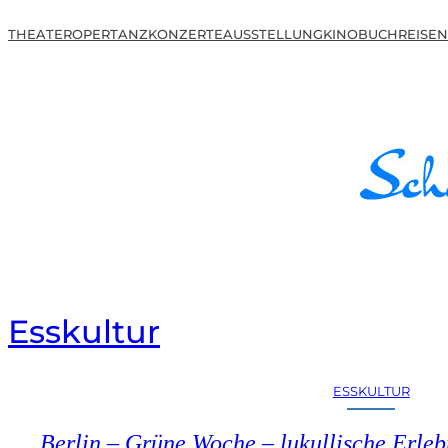
THEATER
OPER
TANZ
KONZERTE
AUSSTELLUNG
KINO
BUCH
REISEN
Esskultur
ESSKULTUR
Berlin – Grüne Woche – lukullische Erleb