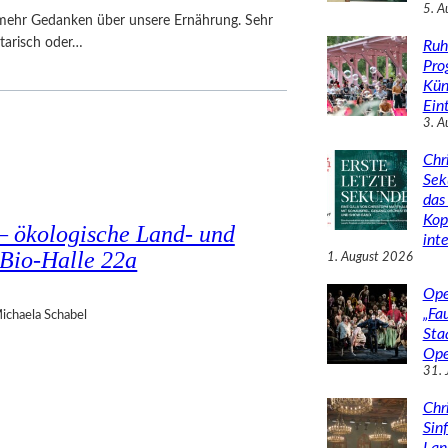
5. A
mehr Gedanken über unsere Ernährung. Sehr
etarisch oder…
Ruh
Pro
Kün
Eint
3. A
Chr
Sek
das 
Kop
 ökologische Land- und
inte
 Bio-Halle 22a
1. August 2026
Ope
„Fa
ichaela Schabel
Sta
Ope
31. 
Chr
Sin
Lan