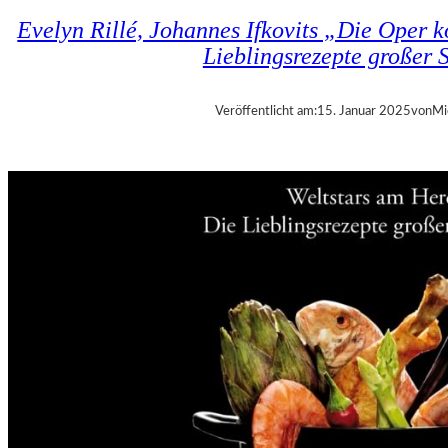
Evelyn Rillé, Johannes Ifkovits „Die Oper k
Lieblingsrezepte großer 
Veröffentlicht am:
15. Januar 2025
von
Mi