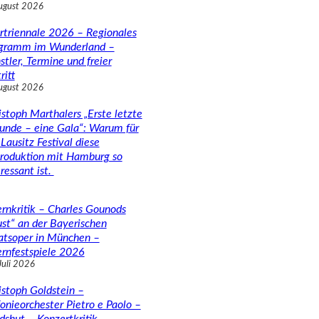
ugust 2026
rtriennale 2026 – Regionales
gramm im Wunderland –
stler, Termine und freier
ritt
ugust 2026
istoph Marthalers „Erste letzte
unde – eine Gala“: Warum für
Lausitz Festival diese
roduktion mit Hamburg so
ressant ist.
rnkritik – Charles Gounods
ust“ an der Bayerischen
atsoper in München –
rnfestspiele 2026
Juli 2026
istoph Goldstein –
fonieorchester Pietro e Paolo –
dshut – Konzertkritik –