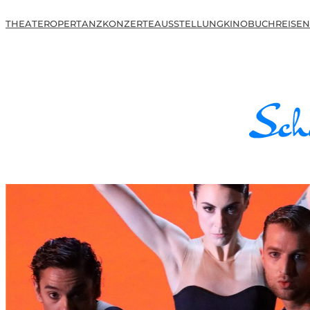
THEATER
OPER
TANZ
KONZERTE
AUSSTELLUNG
KINO
BUCH
REISEN