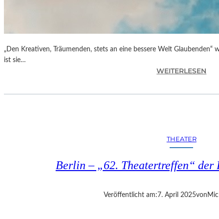
„Den Kreativen, Träumenden, stets an eine bessere Welt Glaubenden“ w
ist sie…
:
WEITERLESEN
G
L
O
R
I
A
THEATER
B
L
Berlin – „62. Theatertreffen“ der 
A
U
„
Veröffentlicht am:
7. April 2025
von
Mic
B
E