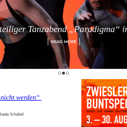
eiliger Tanzabend „Paradigma“ in
READ MORE
s nicht werden“
haela Schabel