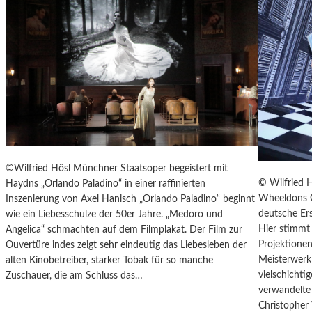
T
E
R
T
R
E
F
F
E
N
“
©Wilfried Hösl Münchner Staatsoper begeistert mit
D
© Wilfried 
Haydns „Orlando Paladino“ in einer raffinierten
E
Wheeldons C
Inszenierung von Axel Hanisch „Orlando Paladino“ beginnt
R
deutsche Ers
wie ein Liebesschulze der 50er Jahre. „Medoro und
B
Hier stimmt 
Angelica“ schmachten auf dem Filmplakat. Der Film zur
E
Projektionen
Ouvertüre indes zeigt sehr eindeutig das Liebesleben der
R
Meisterwerk 
alten Kinobetreiber, starker Tobak für so manche
L
vielschicht
Zuschauer, die am Schluss das…
I
verwandelte 
N
Christopher
E