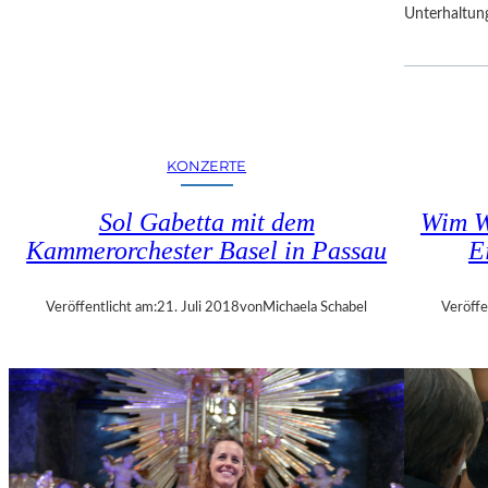
Unterhaltun
R
F
E
S
T
S
P
KONZERTE
I
E
Sol Gabetta mit dem
Wim W
L
Kammerorchester Basel in Passau
E
E
Veröffentlicht am:
21. Juli 2018
von
Michaela Schabel
Veröffe