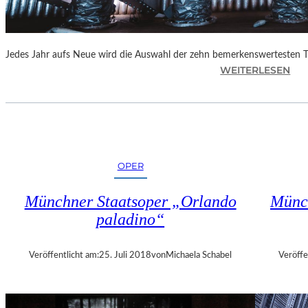
E
N
“
Jedes Jahr aufs Neue wird die Auswahl der zehn bemerkenswertesten 
:
WEITERLESEN
B
E
R
L
I
N
OPER
–
„
Münchner Staatsoper „Orlando
Münch
6
paladino“
2
.
T
Veröffentlicht am:
25. Juli 2018
von
Michaela Schabel
Veröffe
H
E
A