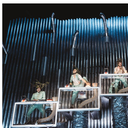
S
S
E
R
K
O
N
N
T
E
E
S
N
I
C
H
T
W
E
R
D