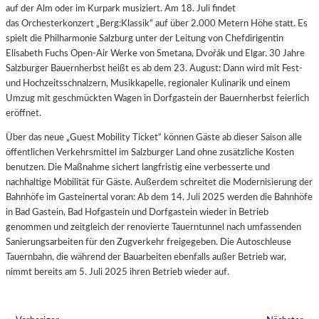
auf der Alm oder im Kurpark musiziert. Am 18. Juli findet
das Orchesterkonzert „Berg:Klassik“ auf über 2.000 Metern Höhe statt. Es
spielt die Philharmonie Salzburg unter der Leitung von Chefdirigentin
Elisabeth Fuchs Open-Air Werke von Smetana, Dvořák und Elgar. 30 Jahre
Salzburger Bauernherbst heißt es ab dem 23. August: Dann wird mit Fest-
und Hochzeitsschnalzern, Musikkapelle, regionaler Kulinarik und einem
Umzug mit geschmückten Wagen in Dorfgastein der Bauernherbst feierlich
eröffnet.
Über das neue „Guest Mobility Ticket“ können Gäste ab dieser Saison alle
öffentlichen Verkehrsmittel im Salzburger Land ohne zusätzliche Kosten
benutzen. Die Maßnahme sichert langfristig eine verbesserte und
nachhaltige Mobilität für Gäste. Außerdem schreitet die Modernisierung der
Bahnhöfe im Gasteinertal voran: Ab dem 14. Juli 2025 werden die Bahnhöfe
in Bad Gastein, Bad Hofgastein und Dorfgastein wieder in Betrieb
genommen und zeitgleich der renovierte Tauerntunnel nach umfassenden
Sanierungsarbeiten für den Zugverkehr freigegeben. Die Autoschleuse
Tauernbahn, die während der Bauarbeiten ebenfalls außer Betrieb war,
nimmt bereits am 5. Juli 2025 ihren Betrieb wieder auf.