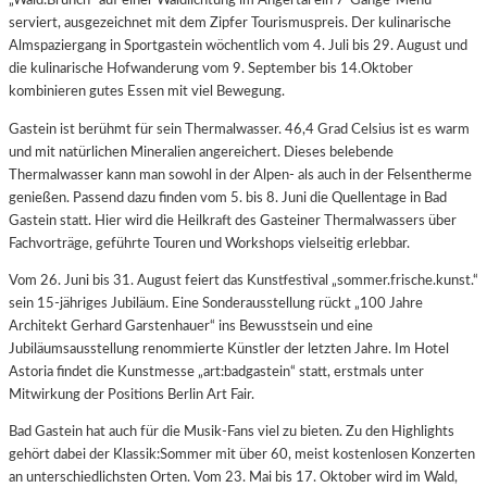
„Wald:Brunch“ auf einer Waldlichtung im Angertal ein 7-Gänge-Menü
serviert, ausgezeichnet mit dem Zipfer Tourismuspreis. Der kulinarische
Almspaziergang in Sportgastein wöchentlich vom 4. Juli bis 29. August und
die kulinarische Hofwanderung vom 9. September bis 14.Oktober
kombinieren gutes Essen mit viel Bewegung.
Gastein ist berühmt für sein Thermalwasser. 46,4 Grad Celsius ist es warm
und mit natürlichen Mineralien angereichert. Dieses belebende
Thermalwasser kann man sowohl in der Alpen- als auch in der Felsentherme
genießen. Passend dazu finden vom 5. bis 8. Juni die Quellentage in Bad
Gastein statt. Hier wird die Heilkraft des Gasteiner Thermalwassers über
Fachvorträge, geführte Touren und Workshops vielseitig erlebbar.
Vom 26. Juni bis 31. August feiert das Kunstfestival „sommer.frische.kunst.“
sein 15-jähriges Jubiläum. Eine Sonderausstellung rückt „100 Jahre
Architekt Gerhard Garstenhauer“ ins Bewusstsein und eine
Jubiläumsausstellung renommierte Künstler der letzten Jahre. Im Hotel
Astoria findet die Kunstmesse „art:badgastein“ statt, erstmals unter
Mitwirkung der Positions Berlin Art Fair.
Bad Gastein hat auch für die Musik-Fans viel zu bieten. Zu den Highlights
gehört dabei der Klassik:Sommer mit über 60, meist kostenlosen Konzerten
an unterschiedlichsten Orten. Vom 23. Mai bis 17. Oktober wird im Wald,