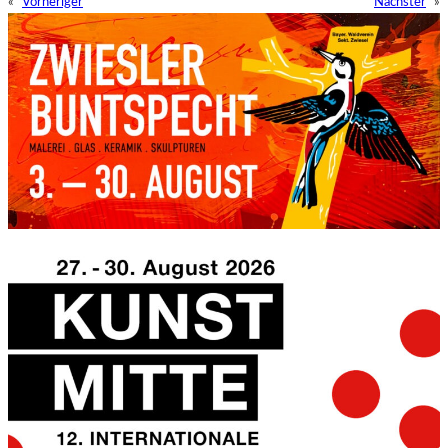
«
Vorheriger
Nächster
»