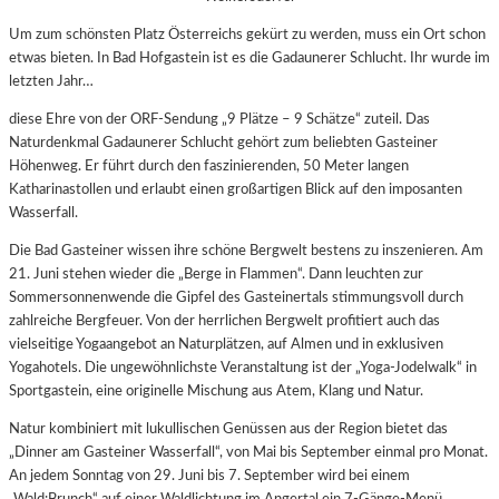
Um zum schönsten Platz Österreichs gekürt zu werden, muss ein Ort schon
etwas bieten. In Bad Hofgastein ist es die Gadaunerer Schlucht. Ihr wurde im
letzten Jahr…
diese Ehre von der ORF-Sendung „9 Plätze – 9 Schätze“ zuteil. Das
Naturdenkmal Gadaunerer Schlucht gehört zum beliebten Gasteiner
Höhenweg. Er führt durch den faszinierenden, 50 Meter langen
Katharinastollen und erlaubt einen großartigen Blick auf den imposanten
Wasserfall.
Die Bad Gasteiner wissen ihre schöne Bergwelt bestens zu inszenieren. Am
21. Juni stehen wieder die „Berge in Flammen“. Dann leuchten zur
Sommersonnenwende die Gipfel des Gasteinertals stimmungsvoll durch
zahlreiche Bergfeuer. Von der herrlichen Bergwelt profitiert auch das
vielseitige Yogaangebot an Naturplätzen, auf Almen und in exklusiven
Yogahotels. Die ungewöhnlichste Veranstaltung ist der „Yoga-Jodelwalk“ in
Sportgastein, eine originelle Mischung aus Atem, Klang und Natur.
Natur kombiniert mit lukullischen Genüssen aus der Region bietet das
„Dinner am Gasteiner Wasserfall“, von Mai bis September einmal pro Monat.
An jedem Sonntag von 29. Juni bis 7. September wird bei einem