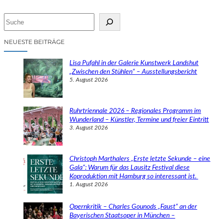
S
u
c
NEUESTE BEITRÄGE
h
e
Lisa Pufahl in der Galerie Kunstwerk Landshut
n
„Zwischen den Stühlen“ – Ausstellungsbericht
5. August 2026
Ruhrtriennale 2026 – Regionales Programm im
Wunderland – Künstler, Termine und freier Eintritt
3. August 2026
Christoph Marthalers „Erste letzte Sekunde – eine
Gala“: Warum für das Lausitz Festival diese
Koproduktion mit Hamburg so interessant ist.
1. August 2026
Opernkritik – Charles Gounods „Faust“ an der
Bayerischen Staatsoper in München –