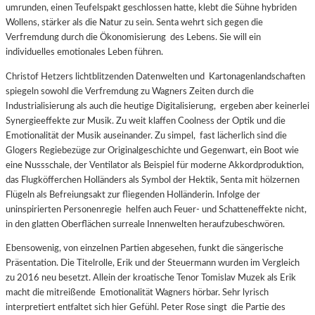
umrunden, einen Teufelspakt geschlossen hatte, klebt die Sühne hybriden
Wollens, stärker als die Natur zu sein. Senta wehrt sich gegen die
Verfremdung durch die Ökonomisierung des Lebens. Sie will ein
individuelles emotionales Leben führen.
Christof Hetzers lichtblitzenden Datenwelten und Kartonagenlandschaften
spiegeln sowohl die Verfremdung zu Wagners Zeiten durch die
Industrialisierung als auch die heutige Digitalisierung, ergeben aber keinerlei
Synergieeffekte zur Musik. Zu weit klaffen Coolness der Optik und die
Emotionalität der Musik auseinander. Zu simpel, fast lächerlich sind die
Glogers Regiebezüge zur Originalgeschichte und Gegenwart, ein Boot wie
eine Nussschale, der Ventilator als Beispiel für moderne Akkordproduktion,
das Flugköfferchen Holländers als Symbol der Hektik, Senta mit hölzernen
Flügeln als Befreiungsakt zur fliegenden Holländerin. Infolge der
uninspirierten Personenregie helfen auch Feuer- und Schatteneffekte nicht,
in den glatten Oberflächen surreale Innenwelten heraufzubeschwören.
Ebensowenig, von einzelnen Partien abgesehen, funkt die sängerische
Präsentation. Die Titelrolle, Erik und der Steuermann wurden im Vergleich
zu 2016 neu besetzt. Allein der kroatische Tenor Tomislav Muzek als Erik
macht die mitreißende Emotionalität Wagners hörbar. Sehr lyrisch
interpretiert entfaltet sich hier Gefühl. Peter Rose singt die Partie des