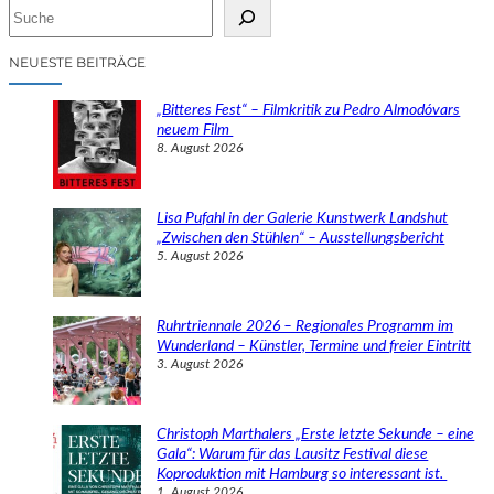
S
u
c
NEUESTE BEITRÄGE
h
e
„Bitteres Fest“ – Filmkritik zu Pedro Almodóvars
n
neuem Film
8. August 2026
Lisa Pufahl in der Galerie Kunstwerk Landshut
„Zwischen den Stühlen“ – Ausstellungsbericht
5. August 2026
Ruhrtriennale 2026 – Regionales Programm im
Wunderland – Künstler, Termine und freier Eintritt
3. August 2026
Christoph Marthalers „Erste letzte Sekunde – eine
Gala“: Warum für das Lausitz Festival diese
Koproduktion mit Hamburg so interessant ist.
1. August 2026