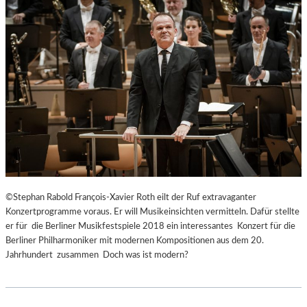
©Stephan Rabold François-Xavier Roth eilt der Ruf extravaganter
Konzertprogramme voraus. Er will Musikeinsichten vermitteln. Dafür stellte
er für die Berliner Musikfestspiele 2018 ein interessantes Konzert für die
Berliner Philharmoniker mit modernen Kompositionen aus dem 20.
Jahrhundert zusammen Doch was ist modern?