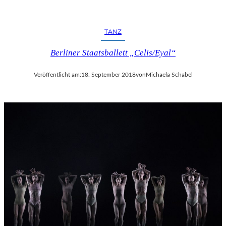
TANZ
Berliner Staatsballett „Celis/Eyal“
Veröffentlicht am:
18. September 2018
von
Michaela Schabel