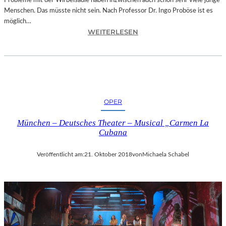
Probleme mit der Wirbelsäule haben inzwischen auch schon sehr viele junge
D
Menschen. Das müsste nicht sein. Nach Professor Dr. Ingo Proböse ist es
O
möglich…
K
:
WEITERLESEN
U
I
M
N
E
G
N
O
T
F
A
R
T
OPER
O
I
B
O
München – Deutsches Theater – Musical „Carmen La
Ö
N
Cubana
S
„
E
I
Veröffentlicht am:
21. Oktober 2018
von
Michaela Schabel
„
C
B
E
A
A
N
G
D
E
S
D
C
“