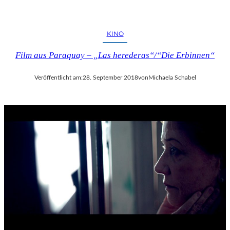
KINO
Film aus Paraquay – „Las herederas“/“Die Erbinnen“
Veröffentlicht am:
28. September 2018
von
Michaela Schabel