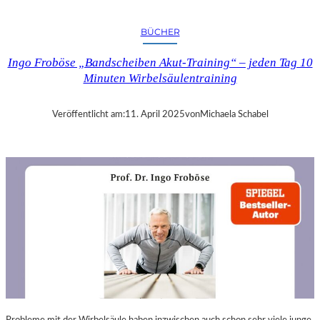
A
N
BÜCHER
D
R
Ingo Froböse „Bandscheiben Akut-Training“ – jeden Tag 10
A
Minuten Wirbelsäulentraining
S
E
L
Veröffentlicht am:
11. April 2025
von
Michaela Schabel
L
S
E
I
N
F
Ü
H
L
S
A
M
E