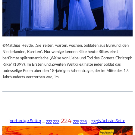
©Matthias Heyde. „Sie reiten, warten, wachen, Soldaten aus Burgund, den
Niederlanden, Kärnten“. Nur wenige kennen Rilke heute Rilkes einst
berühmte spätromantische „Weise von Liebe und Tod des Cornets Christoph
Rilke“ (1899). Im Ersten und Zweiten Weltkrieg hatte jeder Soldat das
todesselige Poem über den 18-jährigen Fahnenträger, der im Mitte des 17.
Jahrhunderts verstorben war, im…
224
Vorherige Seite
Nächste Seite
1
…
222
223
225
226
…
230