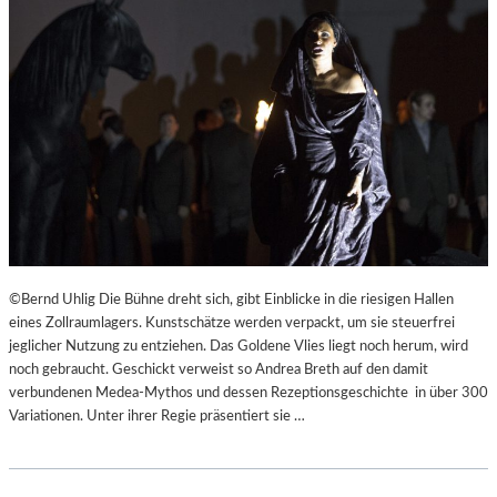
©Bernd Uhlig Die Bühne dreht sich, gibt Einblicke in die riesigen Hallen
eines Zollraumlagers. Kunstschätze werden verpackt, um sie steuerfrei
jeglicher Nutzung zu entziehen. Das Goldene Vlies liegt noch herum, wird
noch gebraucht. Geschickt verweist so Andrea Breth auf den damit
verbundenen Medea-Mythos und dessen Rezeptionsgeschichte in über 300
Variationen. Unter ihrer Regie präsentiert sie …