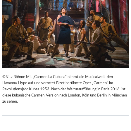
H
Ü
E
B
I
E
B
R
E
E
N
I
A
S
K
P
U
R
T
I
-
N
T
Z
©Nitz Böhme Mit „Carmen La Cubana“ nimmt die Musicalwelt den
R
E
Havanna-Hype auf und verortet Bizet berühmte Oper „Carmen“ im
A
S
Revolutionsjahr Kubas 1953. Nach der Welturaufführung in Paris 2016 ist
I
S
diese kubanische Carmen-Version nach London, Köln und Berlin in München
N
I
zu sehen.
I
N
N
N
G
E
“
N
–
I