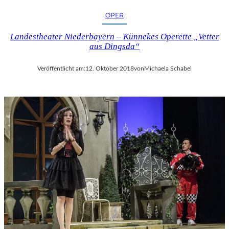
OPER
Landestheater Niederbayern – Künnekes Operette „Vetter
aus Dingsda“
Veröffentlicht am:
12. Oktober 2018
von
Michaela Schabel