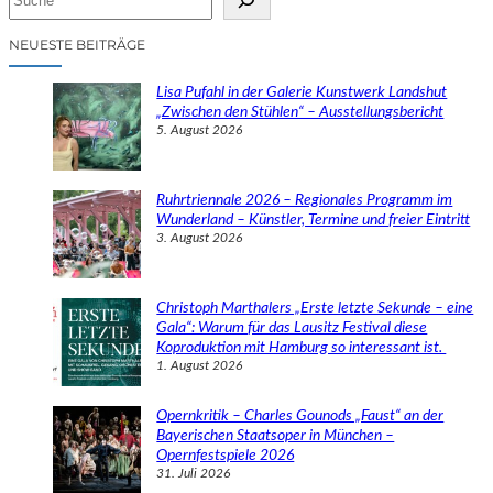
u
c
NEUESTE BEITRÄGE
h
e
Lisa Pufahl in der Galerie Kunstwerk Landshut
n
„Zwischen den Stühlen“ – Ausstellungsbericht
5. August 2026
Ruhrtriennale 2026 – Regionales Programm im
Wunderland – Künstler, Termine und freier Eintritt
3. August 2026
Christoph Marthalers „Erste letzte Sekunde – eine
Gala“: Warum für das Lausitz Festival diese
Koproduktion mit Hamburg so interessant ist.
1. August 2026
Opernkritik – Charles Gounods „Faust“ an der
Bayerischen Staatsoper in München –
Opernfestspiele 2026
31. Juli 2026