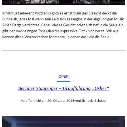
L
S
©Marcus Lieberenz Wozzecks großes ernst trauriges Gesicht deckt die
Ä
Bühne ab, jedes Mal wenn sein Leid sich gesanglos in der abgründigen Musik
U
Alban Bergs verdichtet. Genau dieses Gesicht prägt sich tief in die Seele ein,
L
gibt den wahnsinngen Tonskalen die expressive Optik von heute. Wir alle
E
kennen diese Wozzeckschen Momente, in denen das Leid die Seele…
N
T
R
A
I
N
OPER
I
N
Berliner Staatsoper – Uraufführung „Usher“
G
Veröffentlicht am:
20. Oktober 2018
von
Michaela Schabel