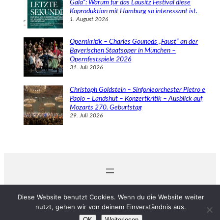
Gala“: Warum für das Lausitz Festival diese
Koproduktion mit Hamburg so interessant ist.
1. August 2026
Opernkritik – Charles Gounods „Faust“ an der
Bayerischen Staatsoper in München –
Opernfestspiele 2026
31. Juli 2026
Christoph Goldstein – Sinfonieorchester Pietro e
Paolo – Landshut – Konzertkritik – Ausblick auf
Mozarts 270. Geburtstag
29. Juli 2026
© 2024 Michaela Schabel
Diese Website benutzt Cookies. Wenn du die Website weiter
nutzt, gehen wir von deinem Einverständnis aus.
OK
Weiterlesen