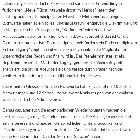
indem sie gesellschaftliche Prozesse und sprachliche Entwicklungen
fusionieren. „Neue Flüchtlingswelle droht im Herbst“ liefert den
Hintergrund um „die manipulative Macht der Metapher“ darzulegen.
„Schwarze haben so ein tolles Rhythmusgefühl“ entlarvt die Diskriminierung
hinter generischen Aussagen. In „OK Boomer“ wird erklärt, wie
Herabsetzungswörter funktionieren, in „Davon verstehst du nichts“ die
Formen kommunikativer Entmächtigung. „Wir fordern ein Ende der digitalen
Entmündigung“ zeigt anhand von Diskursdynamiken die Möglichkeiten
unterdrückender Reden und final wird in „Der Premierminister ist ein
Reptilienmensch“ die Macht der Lüge gegenüber der Wahrhaftigkeit
analysiert, die oft ins Absurde zielt und gerade durch Fragen nach der
konkreten Realisierung in ihrer Fiktionalität deutlich wird.
Sechs Seiten Glossar helfen den Fachwortschatz zu verstehen. 10 Seiten
Anmerkungen und 12 Seiten Literaturverzeichnis zeugen von der exakten
wissenschaftlichen Arbeitsweise.
Genau das, aber auch die exemplarischen Wiederholungen machen die
Lektüre so langatmig. Kapitelresümees fehlen. Die Aussagen an sich sind
sehr interessant und machen die sprachlichen Unterdrückungs- und
Diskriminierungsprozesse sehr deutlich. Wer sich dafür interessiert, wird
seine Freude mit der „Dunklen Seite der Sprache“ haben.