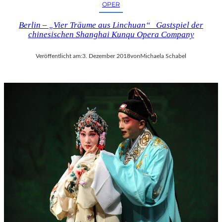
OPER
Berlin – „Vier Träume aus Linchuan“ Gastspiel der
chinesischen Shanghai Kunqu Opera Company
Veröffentlicht am:
3. Dezember 2018
von
Michaela Schabel