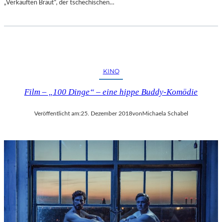
„Verkauften Braut“, der tschechischen…
E
N
T
D
E
C
K
KINO
E
Film – „100 Dinge“ – eine hippe Buddy-Komödie
N
Veröffentlicht am:
25. Dezember 2018
von
Michaela Schabel