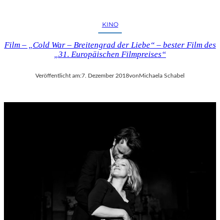
KINO
Film – „Cold War – Breitengrad der Liebe“ – bester Film des
„31. Europäischen Filmpreises“
Veröffentlicht am:
7. Dezember 2018
von
Michaela Schabel