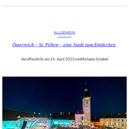
.
J
.
K
I
ALLGEMEIN
N
G
Österreich – St. Pölten – eine Stadt zum Entdecken
„
D
I
Veröffentlicht am:
16. April 2025
von
Michaela Schabel
E
Z
E
I
T
-
A
G
E
N
T