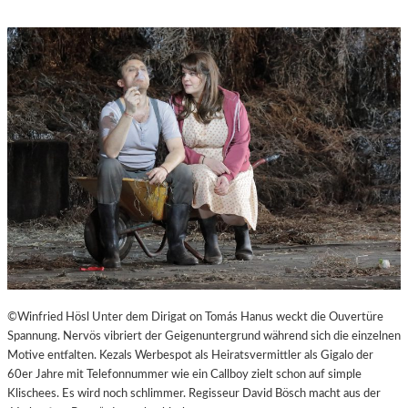
M
S
“
T
.
P
Ö
L
T
E
N
–
E
I
N
E
S
T
A
©Winfried Hösl Unter dem Dirigat on Tomás Hanus weckt die Ouvertüre
D
Spannung. Nervös vibriert der Geigenuntergrund während sich die einzelnen
T
Motive entfalten. Kezals Werbespot als Heiratsvermittler als Gigalo der
Z
60er Jahre mit Telefonnummer wie ein Callboy zielt schon auf simple
U
Klischees. Es wird noch schlimmer. Regisseur David Bösch macht aus der
M