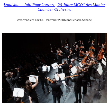
Landshut – Jubiläumskonzert „20 Jahre MCO“ des Mahler
Chamber Orchestra
Veröffentlicht am:
13. Dezember 2018
von
Michaela Schabel