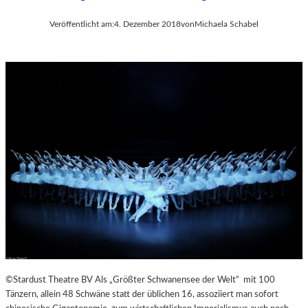
Veröffentlicht am:
4. Dezember 2018
von
Michaela Schabel
©Stardust Theatre BV Als „Größter Schwanensee der Welt“ mit 100
Tänzern, allein 48 Schwäne statt der üblichen 16, assoziiert man sofort