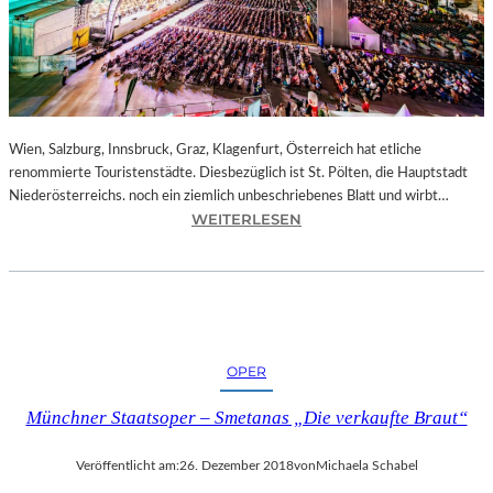
E
N
–
J
A
G
D
Wien, Salzburg, Innsbruck, Graz, Klagenfurt, Österreich hat etliche
U
renommierte Touristenstädte. Diesbezüglich ist St. Pölten, die Hauptstadt
M
Niederösterreichs. noch ein ziemlich unbeschriebenes Blatt und wirbt…
D
:
WEITERLESEN
E
Ö
N
S
E
T
I
E
F
R
F
R
OPER
E
E
L
I
Münchner Staatsoper – Smetanas „Die verkaufte Braut“
T
C
U
H
Veröffentlicht am:
26. Dezember 2018
von
Michaela Schabel
R
–