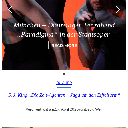
München – Dreiteiliger Tanzabend
„Paradigma“ in der Staatsoper
READ MORE
BÜCHER
S. J. King „Die Zeit-Agenten – Jagd um den Eiffelturm“
Veröffentlicht am:
17. April 2025
von
David Weil