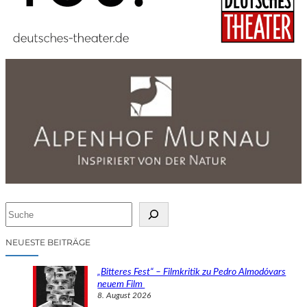
S
u
c
NEUESTE BEITRÄGE
h
e
„Bitteres Fest“ – Filmkritik zu Pedro Almodóvars
n
neuem Film
8. August 2026