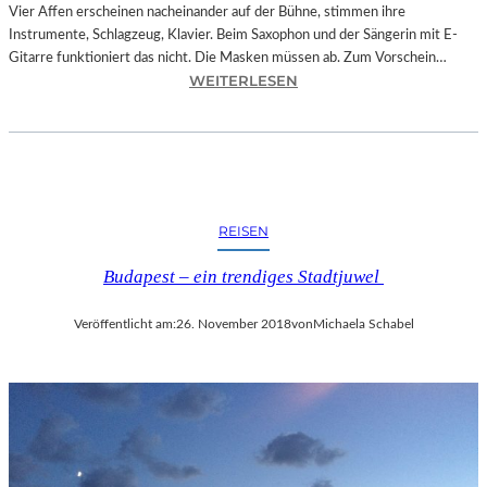
O
Vier Affen erscheinen nacheinander auf der Bühne, stimmen ihre
W
Instrumente, Schlagzeug, Klavier. Beim Saxophon und der Sängerin mit E-
A
Gitarre funktioniert das nicht. Die Masken müssen ab. Zum Vorschein…
N
:
WEITERLESEN
S
L
C
A
H
N
T
D
S
S
C
H
REISEN
H
U
I
T
Budapest – ein trendiges Stadtjuwel
N
–
A
T
Veröffentlicht am:
26. November 2018
von
Michaela Schabel
“
H
–
O
S
M
P
A
A
S
N
K
N
Ö