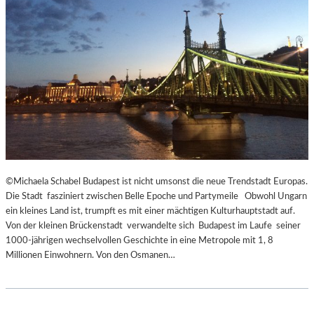
E
C
N
K
D
S
I
A
N
G
S
I
Z
T
E
A
N
T
I
I
E
O
R
N
T
S
©Michaela Schabel Budapest ist nicht umsonst die neue Trendstadt Europas.
Z
S
Die Stadt fasziniert zwischen Belle Epoche und Partymeile Obwohl Ungarn
U
T
ein kleines Land ist, trumpft es mit einer mächtigen Kulturhauptstadt auf.
R
Ü
Von der kleinen Brückenstadt verwandelte sich Budapest im Laufe seiner
E
C
1000-jährigen wechselvollen Geschichte in eine Metropole mit 1, 8
R
K
Millionen Einwohnern. Von den Osmanen…
Ö
„
F
U
F
N
N
D