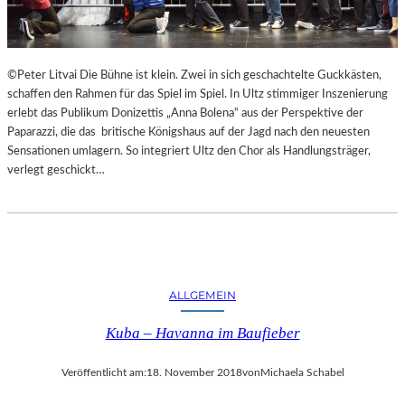
F
A
E
N
S
D
T
S
©Peter Litvai Die Bühne ist klein. Zwei in sich geschachtelte Guckkästen,
S
H
schaffen den Rahmen für das Spiel im Spiel. In Ultz stimmiger Inszenierung
P
U
erlebt das Publikum Donizettis „Anna Bolena“ aus der Perspektive der
I
T
Paparazzi, die das britische Königshaus auf der Jagd nach den neuesten
E
E
Sensationen umlagern. So integriert Ultz den Chor als Handlungsträger,
L
R
verlegt geschickt…
E
K
A
M
M
E
R
S
ALLGEMEIN
P
Kuba – Havanna im Baufieber
I
E
L
Veröffentlicht am:
18. November 2018
von
Michaela Schabel
E