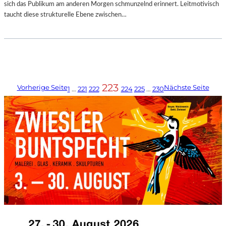
sich das Publikum am anderen Morgen schmunzelnd erinnert. Leitmotivisch
taucht diese strukturelle Ebene zwischen…
223
Vorherige Seite
Nächste Seite
1
…
221
222
224
225
…
230