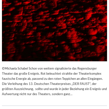
©Michaela Schabel Schon von weitem signalisierte das Regensburger
Theater das große Ereignis. Rot beleuchtet strahlte der Theaterkomplex
faustsche Energie ab, passend zu den roten Teppichen an allen Eingängen.
Die Verleihung des 13. Deutschen Theaterpreises „DER FAUST“, der
größten Auszeichnung, sollte und wurde in jeder Beziehung ein Ereignis und
Aufwertung nicht nur des Theaters, sondern ganz…