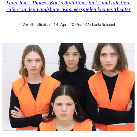
Landshut – Thomas Köcks Agitationsstück „und alle tiere
–
rufen“ in den Landshuter Kammerspielen kleines Theater
M
O
D
Veröffentlicht am:
14. April 2025
von
Michaela Schabel
E
S
T
M
U
S
S
O
R
G
S
K
I
S
„
C
H