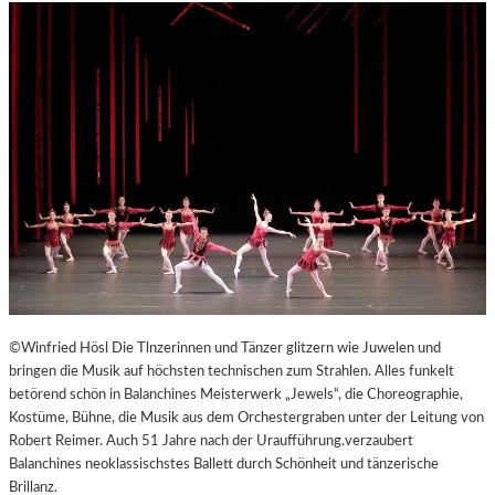
©Winfried Hösl Die Tlnzerinnen und Tänzer glitzern wie Juwelen und
bringen die Musik auf höchsten technischen zum Strahlen. Alles funkelt
betörend schön in Balanchines Meisterwerk „Jewels“, die Choreographie,
Kostüme, Bühne, die Musik aus dem Orchestergraben unter der Leitung von
Robert Reimer. Auch 51 Jahre nach der Uraufführung.verzaubert
Balanchines neoklassischstes Ballett durch Schönheit und tänzerische
Brillanz.