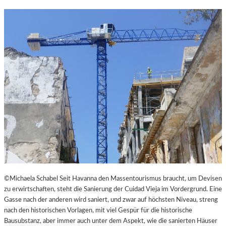
N
K
L
E
I
N
E
S
T
H
E
A
T
E
R
©Michaela Schabel Seit Havanna den Massentourismus braucht, um Devisen
zu erwirtschaften, steht die Sanierung der Cuidad Vieja im Vordergrund. Eine
Gasse nach der anderen wird saniert, und zwar auf höchsten Niveau, streng
nach den historischen Vorlagen, mit viel Gespür für die historische
Bausubstanz, aber immer auch unter dem Aspekt, wie die sanierten Häuser