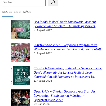
S
u
c
NEUESTE BEITRÄGE
h
e
Lisa Pufahl in der Galerie Kunstwerk Landshut
n
„Zwischen den Stühlen“ – Ausstellungsbericht
5. August 2026
Ruhrtriennale 2026 – Regionales Programm im
Wunderland – Künstler, Termine und freier Eintritt
3. August 2026
Christoph Marthalers „Erste letzte Sekunde – eine
Gala“: Warum für das Lausitz Festival diese
Koproduktion mit Hamburg so interessant ist.
1. August 2026
Opernkritik – Charles Gounods „Faust“ an der
Bayerischen Staatsoper in München –
Opernfestspiele 2026
31. Juli 2026