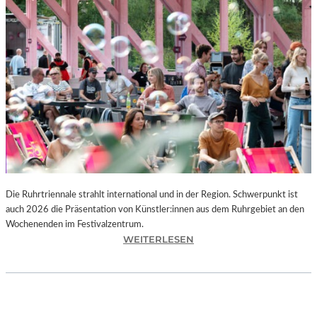
I
E
K
U
N
S
T
W
E
R
K
L
A
N
Die Ruhrtriennale strahlt international und in der Region. Schwerpunkt ist
D
auch 2026 die Präsentation von Künstler:innen aus dem Ruhrgebiet an den
S
Wochenenden im Festivalzentrum.
H
:
WEITERLESEN
U
R
T
U
„
H
Z
R
W
T