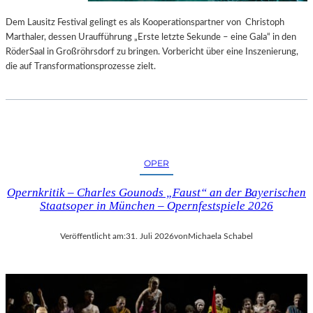
S
E
T
S
Dem Lausitz Festival gelingt es als Kooperationspartner von Christoph
E
P
Marthaler, dessen Uraufführung „Erste letzte Sekunde – eine Gala“ in den
L
R
RöderSaal in Großröhrsdorf zu bringen. Vorbericht über eine Inszenierung,
L
O
die auf Transformationsprozesse zielt.
U
G
N
R
G
A
S
M
B
M
E
I
OPER
R
M
I
W
Opernkritik – Charles Gounods „Faust“ an der Bayerischen
C
U
Staatsoper in München – Opernfestspiele 2026
H
N
T
D
Veröffentlicht am:
31. Juli 2026
von
Michaela Schabel
E
R
L
A
N