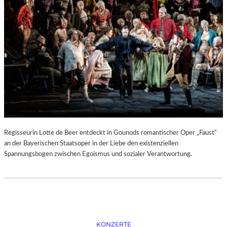
D
–
K
Ü
N
S
T
L
E
R
,
T
E
Regisseurin Lotte de Beer entdeckt in Gounods romantischer Oper „Faust“
R
an der Bayerischen Staatsoper in der Liebe den existenziellen
M
Spannungsbogen zwischen Egoismus und sozialer Verantwortung.
I
N
E
U
N
D
F
KONZERTE