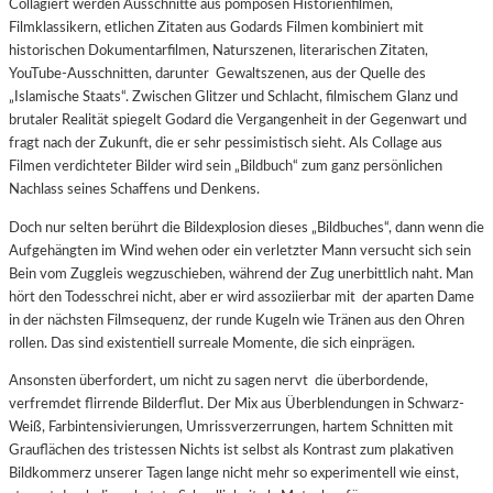
Collagiert werden Ausschnitte aus pompösen Historienfilmen,
Filmklassikern, etlichen Zitaten aus Godards Filmen kombiniert mit
historischen Dokumentarfilmen, Naturszenen, literarischen Zitaten,
YouTube-Ausschnitten, darunter Gewaltszenen, aus der Quelle des
„Islamische Staats“. Zwischen Glitzer und Schlacht, filmischem Glanz und
brutaler Realität spiegelt Godard die Vergangenheit in der Gegenwart und
fragt nach der Zukunft, die er sehr pessimistisch sieht. Als Collage aus
Filmen verdichteter Bilder wird sein „Bildbuch“ zum ganz persönlichen
Nachlass seines Schaffens und Denkens.
Doch nur selten berührt die Bildexplosion dieses „Bildbuches“, dann wenn die
Aufgehängten im Wind wehen oder ein verletzter Mann versucht sich sein
Bein vom Zuggleis wegzuschieben, während der Zug unerbittlich naht. Man
hört den Todesschrei nicht, aber er wird assoziierbar mit der aparten Dame
in der nächsten Filmsequenz, der runde Kugeln wie Tränen aus den Ohren
rollen. Das sind existentiell surreale Momente, die sich einprägen.
Ansonsten überfordert, um nicht zu sagen nervt die überbordende,
verfremdet flirrende Bilderflut. Der Mix aus Überblendungen in Schwarz-
Weiß, Farbintensivierungen, Umrissverzerrungen, hartem Schnitten mit
Grauflächen des tristessen Nichts ist selbst als Kontrast zum plakativen
Bildkommerz unserer Tagen lange nicht mehr so experimentell wie einst,