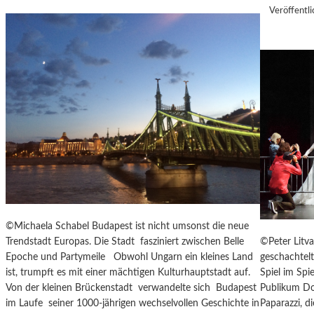
I
M
Veröffentli
N
A
S
S
Z
K
E
Ö
N
C
I
K
E
S
R
A
T
G
Z
I
U
T
R
A
E
T
R
I
©Michaela Schabel Budapest ist nicht umsonst die neue
Ö
O
©Peter Litva
Trendstadt Europas. Die Stadt fasziniert zwischen Belle
F
N
geschachtel
Epoche und Partymeile Obwohl Ungarn ein kleines Land
F
S
Spiel im Spi
ist, trumpft es mit einer mächtigen Kulturhauptstadt auf.
N
S
Publikum Don
Von der kleinen Brückenstadt verwandelte sich Budapest
U
T
Paparazzi, d
im Laufe seiner 1000-jährigen wechselvollen Geschichte in
N
Ü