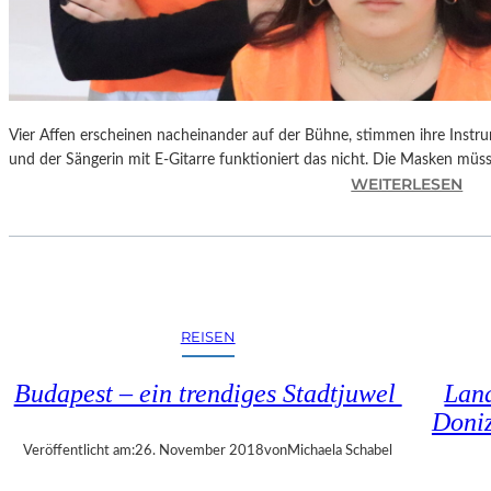
S
C
H
T
S
C
Vier Affen erscheinen nacheinander auf der Bühne, stimmen ihre Instr
H
und der Sängerin mit E-Gitarre funktioniert das nicht. Die Masken mü
I
:
WEITERLESEN
N
L
A
A
“
N
–
D
S
S
P
H
REISEN
A
U
N
T
Budapest – ein trendiges Stadtjuwel
Land
N
–
Doniz
E
T
N
H
Veröffentlicht am:
26. November 2018
von
Michaela Schabel
D
O