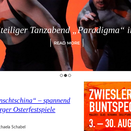
eiliger Tanzabend „Paradigma“ in
READ MORE
nschtschina“ – spannend
rger Osterfestspiele
haela Schabel