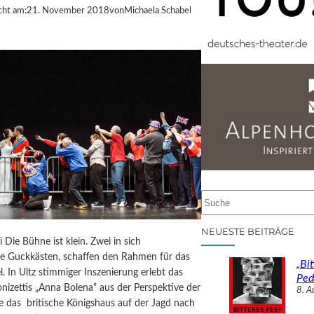
cht am:
21. November 2018
von
Michaela Schabel
S
u
c
NEUESTE BEITRÄGE
i Die Bühne ist klein. Zwei in sich
h
te Guckkästen, schaffen den Rahmen für das
e
„Bit
el. In Ultz stimmiger Inszenierung erlebt das
n
Ped
izettis „Anna Bolena“ aus der Perspektive der
8. A
ie das britische Königshaus auf der Jagd nach