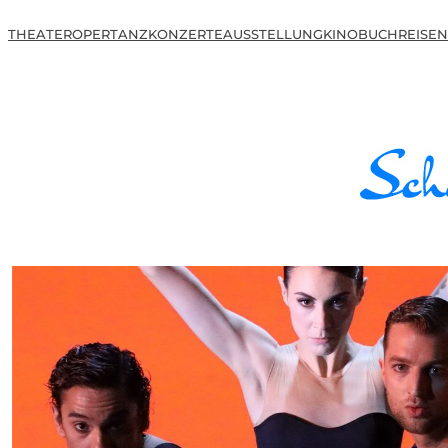
THEATER
OPER
TANZ
KONZERTE
AUSSTELLUNG
KINO
BUCH
REISEN