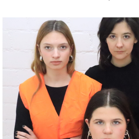
S
T
M
U
S
S
O
R
G
S
K
I
S
„
C
H
O
W
A
N