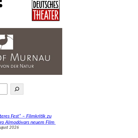
teres Fest“ – Filmkritik zu
ro Almodóvars neuem Film
ugust 2026