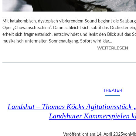
Mit katakombisch, dystopisch vibrierendem Sound beginnt die Salzburg
Oper „Chowanschtschina“. Dann schleicht sich subtil das Orchester ein
erhellt sich fragmentarisch, entschwindet und lenkt den Blick auf das 
musikalisch untermalten Sonnenaufgang. Sofort wird klar…
:
WEITERLESEN
S
A
L
Z
B
U
THEATER
R
G
Landshut – Thomas Köcks Agitationsstück „u
–
M
Landshuter Kammerspielen kl
O
D
E
Veröffentlicht am:
14. April 2025
von
Mic