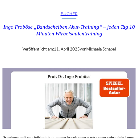
A
N
BÜCHER
D
R
Ingo Froböse „Bandscheiben Akut-Training“ – jeden Tag 10
A
Minuten Wirbelsäulentraining
S
E
L
Veröffentlicht am:
11. April 2025
von
Michaela Schabel
L
S
E
I
N
F
Ü
H
L
S
A
M
E