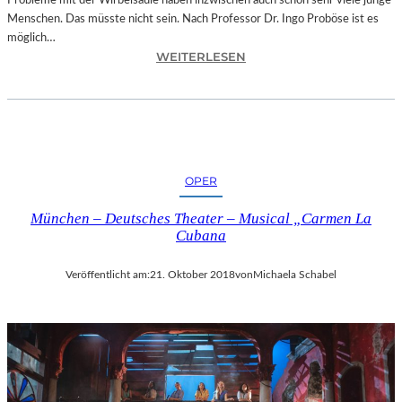
Probleme mit der Wirbelsäule haben inzwischen auch schon sehr viele junge
D
Menschen. Das müsste nicht sein. Nach Professor Dr. Ingo Proböse ist es
O
möglich…
K
:
WEITERLESEN
U
I
M
N
E
G
N
O
T
F
A
R
T
OPER
O
I
B
O
München – Deutsches Theater – Musical „Carmen La
Ö
N
Cubana
S
„
E
I
Veröffentlicht am:
21. Oktober 2018
von
Michaela Schabel
„
C
B
E
A
A
N
G
D
E
S
D
C
“