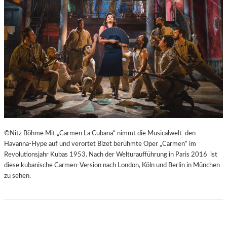
H
Ü
E
B
I
E
B
R
E
E
N
I
A
S
K
P
U
R
T
I
-
N
T
Z
©Nitz Böhme Mit „Carmen La Cubana“ nimmt die Musicalwelt den
R
E
Havanna-Hype auf und verortet Bizet berühmte Oper „Carmen“ im
A
S
Revolutionsjahr Kubas 1953. Nach der Welturaufführung in Paris 2016 ist
I
S
diese kubanische Carmen-Version nach London, Köln und Berlin in München
N
I
zu sehen.
I
N
N
N
G
E
“
N
–
I