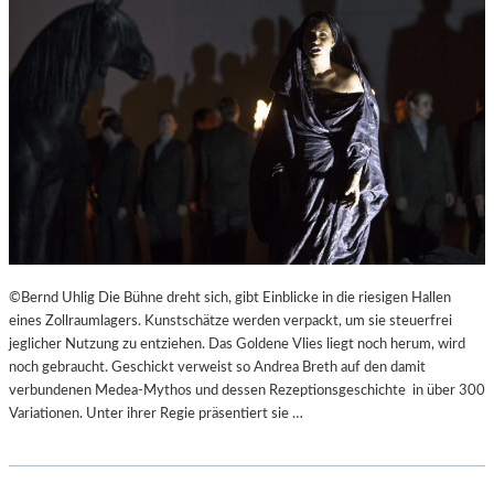
©Bernd Uhlig Die Bühne dreht sich, gibt Einblicke in die riesigen Hallen
eines Zollraumlagers. Kunstschätze werden verpackt, um sie steuerfrei
jeglicher Nutzung zu entziehen. Das Goldene Vlies liegt noch herum, wird
noch gebraucht. Geschickt verweist so Andrea Breth auf den damit
verbundenen Medea-Mythos und dessen Rezeptionsgeschichte in über 300
Variationen. Unter ihrer Regie präsentiert sie …