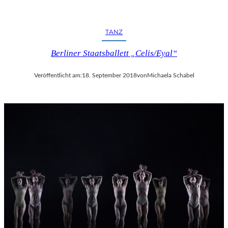
TANZ
Berliner Staatsballett „Celis/Eyal“
Veröffentlicht am:
18. September 2018
von
Michaela Schabel