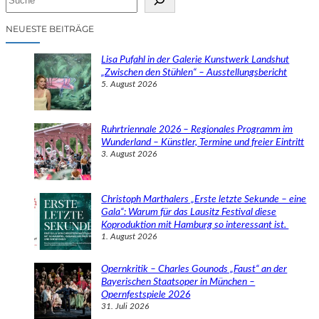
u
c
NEUESTE BEITRÄGE
h
e
Lisa Pufahl in der Galerie Kunstwerk Landshut
n
„Zwischen den Stühlen“ – Ausstellungsbericht
5. August 2026
Ruhrtriennale 2026 – Regionales Programm im
Wunderland – Künstler, Termine und freier Eintritt
3. August 2026
Christoph Marthalers „Erste letzte Sekunde – eine
Gala“: Warum für das Lausitz Festival diese
Koproduktion mit Hamburg so interessant ist.
1. August 2026
Opernkritik – Charles Gounods „Faust“ an der
Bayerischen Staatsoper in München –
Opernfestspiele 2026
31. Juli 2026