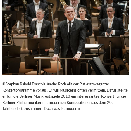
©Stephan Rabold François-Xavier Roth eilt der Ruf extravaganter
Konzertprogramme voraus. Er will Musikeinsichten vermitteln. Dafür stellte
er für die Berliner Musikfestspiele 2018 ein interessantes Konzert für die
Berliner Philharmoniker mit modernen Kompositionen aus dem 20.
Jahrhundert zusammen Doch was ist modern?