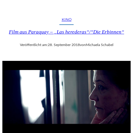
KINO
Film aus Paraquay – „Las herederas“/“Die Erbinnen“
Veröffentlicht am:
28. September 2018
von
Michaela Schabel