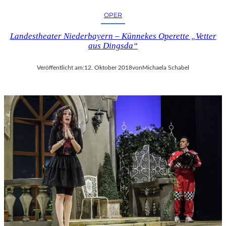
OPER
Landestheater Niederbayern – Künnekes Operette „Vetter
aus Dingsda“
Veröffentlicht am:
12. Oktober 2018
von
Michaela Schabel