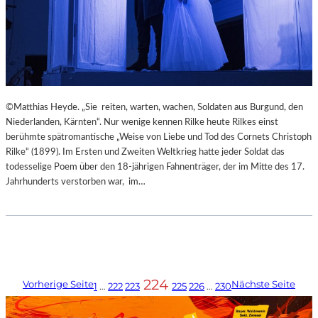
©Matthias Heyde. „Sie reiten, warten, wachen, Soldaten aus Burgund, den
Niederlanden, Kärnten“. Nur wenige kennen Rilke heute Rilkes einst
berühmte spätromantische „Weise von Liebe und Tod des Cornets Christoph
Rilke“ (1899). Im Ersten und Zweiten Weltkrieg hatte jeder Soldat das
todesselige Poem über den 18-jährigen Fahnenträger, der im Mitte des 17.
Jahrhunderts verstorben war, im…
224
Vorherige Seite
Nächste Seite
1
…
222
223
225
226
…
230