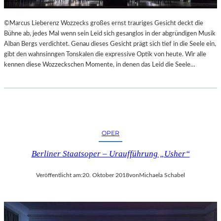
L
S
©Marcus Lieberenz Wozzecks großes ernst trauriges Gesicht deckt die
Ä
Bühne ab, jedes Mal wenn sein Leid sich gesanglos in der abgründigen Musik
U
Alban Bergs verdichtet. Genau dieses Gesicht prägt sich tief in die Seele ein,
L
gibt den wahnsinngen Tonskalen die expressive Optik von heute. Wir alle
E
kennen diese Wozzeckschen Momente, in denen das Leid die Seele…
N
T
R
A
I
N
OPER
I
N
Berliner Staatsoper – Uraufführung „Usher“
G
Veröffentlicht am:
20. Oktober 2018
von
Michaela Schabel