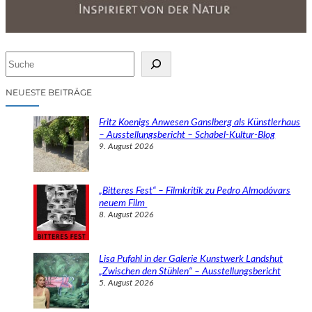
S
u
c
NEUESTE BEITRÄGE
h
e
Fritz Koenigs Anwesen Ganslberg als Künstlerhaus
n
– Ausstellungsbericht – Schabel-Kultur-Blog
9. August 2026
„Bitteres Fest“ – Filmkritik zu Pedro Almodóvars
neuem Film
8. August 2026
Lisa Pufahl in der Galerie Kunstwerk Landshut
„Zwischen den Stühlen“ – Ausstellungsbericht
5. August 2026