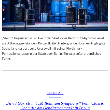
„Stomp“ begeistert 2026 live in der Staatsoper Berlin mit Rhythmuskunst
aus Alltagsgegenständen. Konzertkritik: Hintergründe, Tournee, Highlights.
Sechs Tage gastiert Luke Cresswell mit seiner Rhythmus-
Perkussionsgruppe in der Staatsoper Berlin. Ein ganz außerordentliches
Event.
KONZERTE
David Garrett mit „Millennium Symphony“ beim Classic
Open Air am Gendarmenmarkt in Berlin