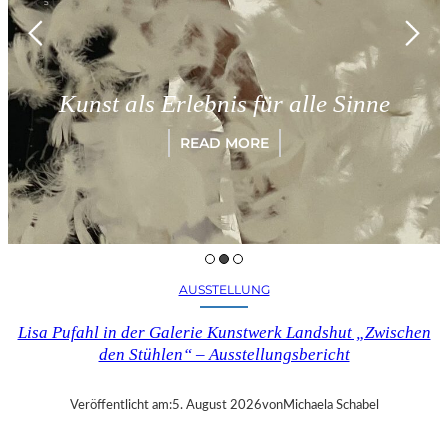
M
Kunst als Erlebnis für alle Sinne
READ MORE
AUSSTELLUNG
Lisa Pufahl in der Galerie Kunstwerk Landshut „Zwischen
den Stühlen“ – Ausstellungsbericht
Veröffentlicht am:
5. August 2026
von
Michaela Schabel