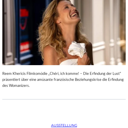
D
–
K
Ü
N
S
T
L
E
R
,
T
E
Reem Khericis Filmkomödie „Chéri, ich komme! – Die Erfindung der Lust“
R
präsentiert über eine amüsante französische Beziehungskrise die Erfindung
M
des Womanizers.
I
N
E
U
N
D
AUSSTELLUNG
F