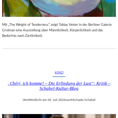
S
E
T
S
E
P
L
R
L
O
Mit „The Weight of Tenderness“ zeigt Tobias Vetter in der Berliner Galerie
U
G
Grolman eine Ausstellung über Männlichkeit, Körperlichkeit und das
N
R
Bedürfnis nach Zärtlichkeit.
G
A
S
M
B
M
E
I
R
M
I
W
KINO
C
U
H
N
„Chéri, ich komme! – Die Erfindung der Lust“: Kritik –
T
D
Schabel-Kultur-Blog
E
R
Veröffentlicht am:
18. Juli 2026
von
Michaela Schabel
L
A
N