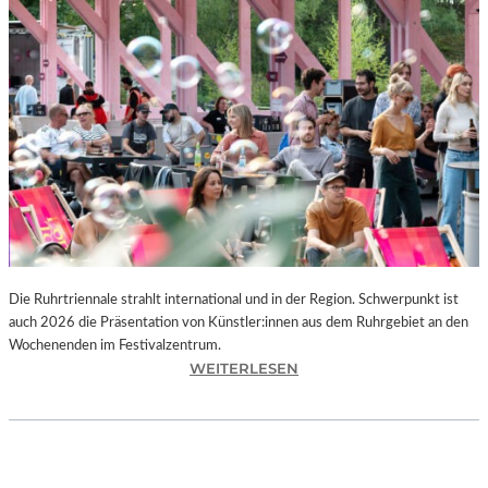
I
E
K
U
N
S
T
W
E
R
K
L
A
N
Die Ruhrtriennale strahlt international und in der Region. Schwerpunkt ist
D
auch 2026 die Präsentation von Künstler:innen aus dem Ruhrgebiet an den
S
Wochenenden im Festivalzentrum.
H
:
WEITERLESEN
U
R
T
U
„
H
Z
R
W
T