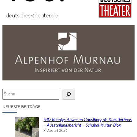
S
u
c
NEUESTE BEITRÄGE
h
e
Fritz Koenigs Anwesen Ganslberg als Künstlerhaus
n
– Ausstellungsbericht – Schabel-Kultur-Blog
9. August 2026