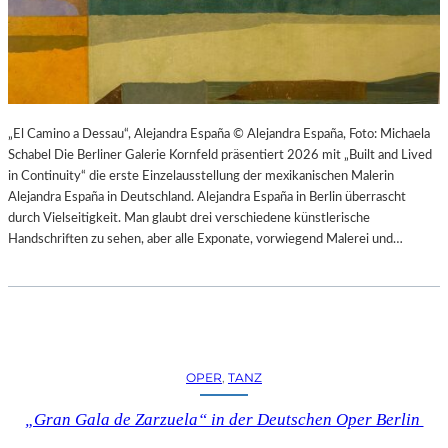
K
S
T
O
I
P
O
E
N
R
M
I
I
N
„El Camino a Dessau“, Alejandra España © Alejandra España, Foto: Michaela
T
M
Schabel Die Berliner Galerie Kornfeld präsentiert 2026 mit „Built and Lived
H
Ü
in Continuity“ die erste Einzelausstellung der mexikanischen Malerin
A
N
Alejandra España in Deutschland. Alejandra España in Berlin überrascht
M
C
durch Vielseitigkeit. Man glaubt drei verschiedene künstlerische
B
H
Handschriften zu sehen, aber alle Exponate, vorwiegend Malerei und…
U
E
R
N
G
–
S
O
O
P
I
E
OPER
, 
TANZ
N
R
T
N
„Gran Gala de Zarzuela“ in der Deutschen Oper Berlin
E
F
R
E