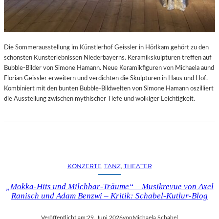
Die Sommerausstellung im Künstlerhof Geissler in Hörlkam gehört zu den
schönsten Kunsterlebnissen Niederbayerns. Keramikskulpturen treffen auf
Bubble-Bilder von Simone Hamann. Neue Keramikfiguren von Michaela aund
Florian Geissler erweitern und verdichten die Skulpturen in Haus und Hof.
Kombiniert mit den bunten Bubble-Bildwelten von Simone Hamann oszilliert
die Ausstellung zwischen mythischer Tiefe und wolkiger Leichtigkeit.
KONZERTE
, 
TANZ
, 
THEATER
„Mokka-Hits und Milchbar-Träume“ – Musikrevue von Axel
Ranisch und Adam Benzwi – Kritik: Schabel-Kutlur-Blog
Veröffentlicht am:
29. Juni 2026
von
Michaela Schabel