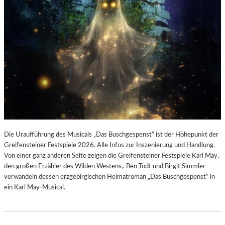
Die Uraufführung des Musicals „Das Buschgespenst“ ist der Höhepunkt der
Greifensteiner Festspiele 2026. Alle Infos zur Inszenierung und Handlung.
Von einer ganz anderen Seite zeigen die Greifensteiner Festspiele Karl May,
den großen Erzähler des Wilden Westens,. Ben Todt und Birgit Simmler
verwandeln dessen erzgebirgischen Heimatroman „Das Buschgespenst“ in
ein Karl May-Musical.