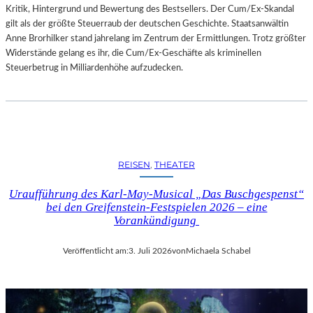
Kritik, Hintergrund und Bewertung des Bestsellers. Der Cum/Ex-Skandal
gilt als der größte Steuerraub der deutschen Geschichte. Staatsanwältin
Anne Brorhilker stand jahrelang im Zentrum der Ermittlungen. Trotz größter
Widerstände gelang es ihr, die Cum/Ex-Geschäfte als kriminellen
Steuerbetrug in Milliardenhöhe aufzudecken.
REISEN
, 
THEATER
Uraufführung des Karl-May-Musical „Das Buschgespenst“
bei den Greifenstein-Festspielen 2026 – eine
Vorankündigung
Veröffentlicht am:
3. Juli 2026
von
Michaela Schabel