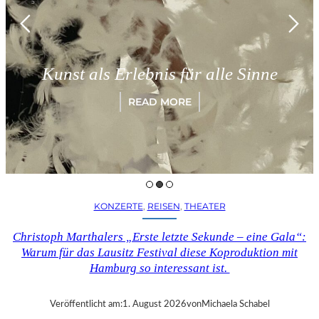
M
Kunst als Erlebnis für alle Sinne
READ MORE
KONZERTE
, 
REISEN
, 
THEATER
Christoph Marthalers „Erste letzte Sekunde – eine Gala“:
Warum für das Lausitz Festival diese Koproduktion mit
Hamburg so interessant ist.
Veröffentlicht am:
1. August 2026
von
Michaela Schabel