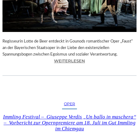
T
E
L
E
T
Z
T
Regisseurin Lotte de Beer entdeckt in Gounods romantischer Oper „Faust“
E
an der Bayerischen Staatsoper in der Liebe den existenziellen
S
Spannungsbogen zwischen Egoismus und sozialer Verantwortung.
E
:
WEITERLESEN
K
O
U
P
N
E
D
R
E
N
–
K
OPER
E
R
I
I
Immling Festival – Giuseppe Verdis „Un ballo in maschera“
N
T
– Vorbericht zur Opernpremiere am 18. Juli im Gut Immling
E
I
im Chiemgau
G
K
A
–