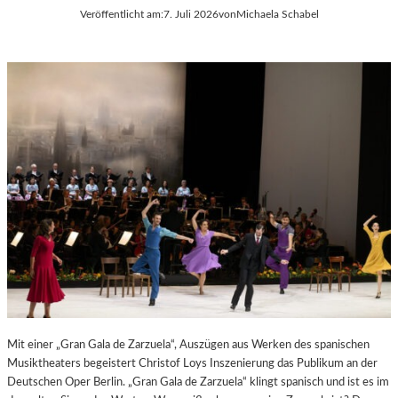
Veröffentlicht am:
7. Juli 2026
von
Michaela Schabel
E
S
S
T
S
S
A
P
N
I
T
E
I
L
S
E
T
2
.
0
2
6
Mit einer „Gran Gala de Zarzuela“, Auszügen aus Werken des spanischen
Musiktheaters begeistert Christof Loys Inszenierung das Publikum an der
Deutschen Oper Berlin. „Gran Gala de Zarzuela“ klingt spanisch und ist es im