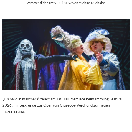
Veröffentlicht am:
9. Juli 2026
von
Michaela Schabel
L
C
A
H
“
A
:
R
W
L
A
E
R
S
U
G
M
O
F
U
Ü
N
R
O
D
D
A
S
S
„
L
F
„Un ballo in maschera“ feiert am 18. Juli Premiere beim Immling Festival
A
A
2026. Hintergründe zur Oper von Giuseppe Verdi und zur neuen
U
U
Inszenierung.
S
S
I
T
T
“