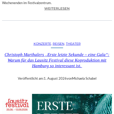
Wochenenden im Festivalzentrum.
:
WEITERLESEN
R
U
H
R
T
R
KONZERTE
, 
REISEN
, 
THEATER
I
E
Christoph Marthalers „Erste letzte Sekunde – eine Gala“:
N
Warum für das Lausitz Festival diese Koproduktion mit
N
Hamburg so interessant ist.
A
L
E
Veröffentlicht am:
1. August 2026
von
Michaela Schabel
2
0
2
6
–
R