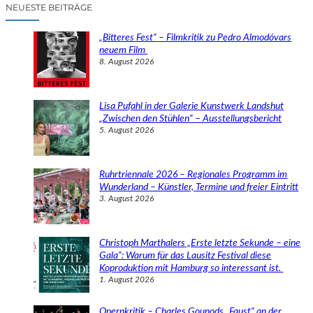
c
NEUESTE BEITRÄGE
h
e
„Bitteres Fest“ – Filmkritik zu Pedro Almodóvars
n
neuem Film
8. August 2026
Lisa Pufahl in der Galerie Kunstwerk Landshut
„Zwischen den Stühlen“ – Ausstellungsbericht
5. August 2026
Ruhrtriennale 2026 – Regionales Programm im
Wunderland – Künstler, Termine und freier Eintritt
3. August 2026
Christoph Marthalers „Erste letzte Sekunde – eine
Gala“: Warum für das Lausitz Festival diese
Koproduktion mit Hamburg so interessant ist.
1. August 2026
Opernkritik – Charles Gounods „Faust“ an der