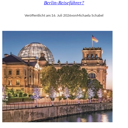
Berlin-Reiseführer?
V
A
Veröffentlicht am:
16. Juli 2026
von
Michaela Schabel
L
D
I
E
S
E
K
O
P
R
O
D
U
K
T
I
O
N
M