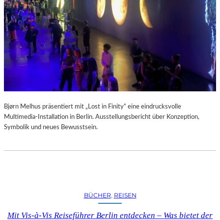
A
R
U
M
F
Ü
R
D
A
S
L
Bjørn Melhus präsentiert mit „Lost in Finity“ eine eindrucksvolle
A
Multimedia-Installation in Berlin. Ausstellungsbericht über Konzeption,
U
Symbolik und neues Bewusstsein.
S
I
T
Z
F
E
BÜCHER
, 
REISEN
S
T
Mit Vis-à-Vis Reiseführer Berlin entdecken – Was bietet der
I