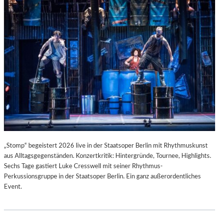
T
I
S
T
.
„Stomp“ begeistert 2026 live in der Staatsoper Berlin mit Rhythmuskunst
aus Alltagsgegenständen. Konzertkritik: Hintergründe, Tournee, Highlights.
Sechs Tage gastiert Luke Cresswell mit seiner Rhythmus-
Perkussionsgruppe in der Staatsoper Berlin. Ein ganz außerordentliches
Event.