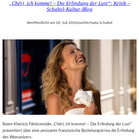
„Chéri, ich komme! – Die Erfindung der Lust“: Kritik –
D
H
Schabel-Kultur-Blog
E
M
R
A
Veröffentlicht am:
18. Juli 2026
von
Michaela Schabel
L
R
A
T
N
H
D
A
–
L
K
E
Ü
R
N
S
S
„
T
E
L
R
E
S
R
T
,
E
T
L
E
E
Reem Khericis Filmkomödie „Chéri, ich komme! – Die Erfindung der Lust“
R
T
präsentiert über eine amüsante französische Beziehungskrise die Erfindung
M
Z
des Womanizers.