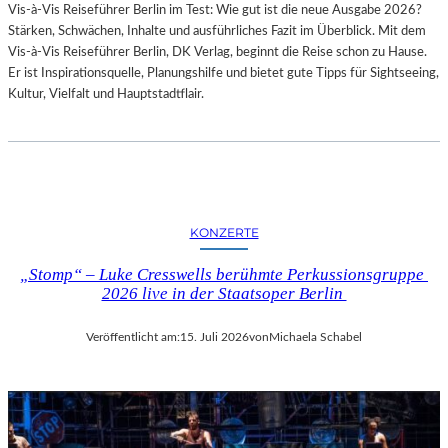
Vis-à-Vis Reiseführer Berlin im Test: Wie gut ist die neue Ausgabe 2026?
I
Stärken, Schwächen, Inhalte und ausführliches Fazit im Überblick. Mit dem
T
Vis-à-Vis Reiseführer Berlin, DK Verlag, beginnt die Reise schon zu Hause.
H
Er ist Inspirationsquelle, Planungshilfe und bietet gute Tipps für Sightseeing,
A
Kultur, Vielfalt und Hauptstadtflair.
M
B
U
R
G
S
O
KONZERTE
I
N
„Stomp“ – Luke Cresswells berühmte Perkussionsgruppe
T
2026 live in der Staatsoper Berlin
E
R
Veröffentlicht am:
15. Juli 2026
von
Michaela Schabel
E
S
S
A
N