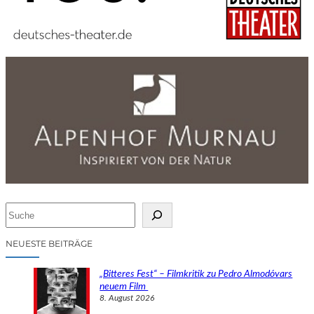
S
u
c
NEUESTE BEITRÄGE
h
e
„Bitteres Fest“ – Filmkritik zu Pedro Almodóvars
n
neuem Film
8. August 2026