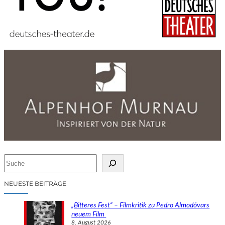
S
u
c
NEUESTE BEITRÄGE
h
e
„Bitteres Fest“ – Filmkritik zu Pedro Almodóvars
n
neuem Film
8. August 2026