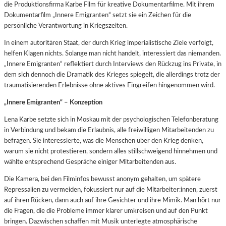
die Produktionsfirma Karbe Film für kreative Dokumentarfilme. Mit ihrem
Dokumentarfilm „Innere Emigranten“ setzt sie ein Zeichen für die
persönliche Verantwortung in Kriegszeiten.
In einem autoritären Staat, der durch Krieg imperialistische Ziele verfolgt,
helfen Klagen nichts. Solange man nicht handelt, interessiert das niemanden.
„Innere Emigranten“ reflektiert durch Interviews den Rückzug ins Private, in
dem sich dennoch die Dramatik des Krieges spiegelt, die allerdings trotz der
traumatisierenden Erlebnisse ohne aktives Eingreifen hingenommen wird.
„Innere Emigranten“ – Konzeption
Lena Karbe setzte sich in Moskau mit der psychologischen Telefonberatung
in Verbindung und bekam die Erlaubnis, alle freiwilligen Mitarbeitenden zu
befragen. Sie interessierte, was die Menschen über den Krieg denken,
warum sie nicht protestieren, sondern alles stillschweigend hinnehmen und
wählte entsprechend Gespräche einiger Mitarbeitenden aus.
Die Kamera, bei den Filminfos bewusst anonym gehalten, um spätere
Repressalien zu vermeiden, fokussiert nur auf die Mitarbeiter:innen, zuerst
auf ihren Rücken, dann auch auf ihre Gesichter und ihre Mimik. Man hört nur
die Fragen, die die Probleme immer klarer umkreisen und auf den Punkt
bringen. Dazwischen schaffen mit Musik unterlegte atmosphärische