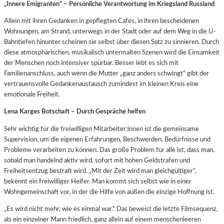
„Innere Emigranten“ – Persönliche Verantwortung im Kriegsland Russland
Allein mit ihren Gedanken in gepflegten Cafés, in ihren bescheidenen
Wohnungen, am Strand, unterwegs in der Stadt oder auf dem Weg in die U-
Bahntiefen hinunter scheinen sie selbst über diesen Satz zu sinnieren. Durch
diese atmosphärischen, musikalisch untermalten Szenen wird die Einsamkeit
der Menschen noch intensiver spürbar. Besser lebt es sich mit
Familienanschluss, auch wenn die Mutter „ganz anders schwingt“ gibt der
vertrauensvolle Gedankenaustausch zumindest im kleinen Kreis eine
emotionale Freiheit.
Lena Karges Botschaft – Durch Gespräche helfen
Sehr wichtig für die freiwilligen Mitarbeiter:innen ist die gemeinsame
Supervision, um die eigenen Erfahrungen, Beschwerden, Bedürfnisse und
Probleme verarbeiten zu können. Das große Problem für alle ist, dass man,
sobald man handelnd aktiv wird, sofort mit hohen Geldstrafen und
Freiheitsentzug bestraft wird. „Mit der Zeit wird man gleichgültiger“,
bekennt ein freiwilliger Helfer. Man kommt sich selbst wie in einer
Wohngemeinschaft vor, in der die Hilfe von außen die einzige Hoffnung ist.
„Es wird nicht mehr, wie es einmal war.“ Das beweist die letzte Filmsequenz,
als ein einzelner Mann friedlich, ganz allein auf einem menschenleeren