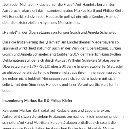
„Sein oder Nichtsein – das ist hier die Frage.“ Auf Hamlets berühmten
Ausspruch fokussiert das Inszenierungsduo Markus Bartl und Philipp Kiefer.
Mit Benedikt Schulz in der Hauptrolle gelingt ein mitreißender „Hamlet“
über die existenziellen Fragen des Menschseins.
„Hamlet“ in der Übersetzung von Jürgen Gosch und Angela Scha
nelec
Dass die Inszenierung des „Hamlet“ am Landestheater Niederbayern so
spannend wirkt, liegt natürlich auch an der Wahl der Übersetzung. Jürgen
Gosch und Angela Schanelec entstaubten 2019 den feierlich-kunstvollen
Deklamationsstil, der sich durch August Wilhelm Schlegels Shakespeare-
Übersetzungen (1797-1810) über 200 Jahre hinweg etablierte. Statt edel
zu philosophieren, dürfen die Figuren jetzt aus ihrem Innenleben sprechen.
Sie geben nicht huldvoll Meinungen von sich, sondern hadern mit sich
selbst, mit dem Sinn ihres Handelns und ihrer Verantwortlichkeit für ihr
Leben.
Inszenierung Markus Bartl & Philipp Kiefer
Regisseur Markus Bartl setzt auf Reduzierung und Laborcharakter.
Aufgereiht sitzen die sieben Protagonisten nachdenklich nebeneinander. In
schnellen Auf- und Abtritten, kurzen Dialogen entfaltet sich rasant die
angespannte Konstellation im dänischen Königshaus. Hamlets Mutter