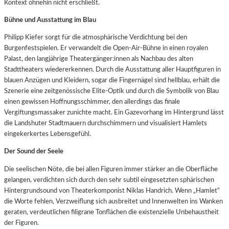
Kontext ohnehin nicht erschließt.
Bühne und Ausstattung im Blau
Philipp Kiefer sorgt für die atmosphärische Verdichtung bei den
Burgenfestspielen. Er verwandelt die Open-Air-Bühne in einen royalen
Palast, den langjährige Theatergänger:innen als Nachbau des alten
Stadttheaters wiedererkennen. Durch die Ausstattung aller Hauptfiguren in
blauen Anzügen und Kleidern, sogar die Fingernägel sind hellblau, erhält die
Szenerie eine zeitgenössische Elite-Optik und durch die Symbolik von Blau
einen gewissen Hoffnungsschimmer, den allerdings das finale
Vergiftungsmassaker zunichte macht. Ein Gazevorhang im Hintergrund lässt
die Landshuter Stadtmauern durchschimmern und visualisiert Hamlets
eingekerkertes Lebensgefühl.
Der Sound der Seele
Die seelischen Nöte, die bei allen Figuren immer stärker an die Oberfläche
gelangen, verdichten sich durch den sehr subtil eingesetzten sphärischen
Hintergrundsound von Theaterkomponist Niklas Handrich. Wenn „Hamlet“
die Worte fehlen, Verzweiflung sich ausbreitet und Innenwelten ins Wanken
geraten, verdeutlichen filigrane Tonflächen die existenzielle Unbehaustheit
der Figuren.