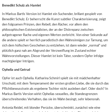
Benedikt Schulz als Hamlet
In Markus Bartls Version ist Hamlet ein Suchender, brillant gespielt von
Benedikt Schulz. Er beherrscht die Kunst subtiler Charakterisierung, zeigt
den folgsamen Prinzen, den Rebell, den Rächer, vor allem den
philosophischen Existenzialisten, der an der Diskrepanz zwischen
aufgetragener Rache und eigenen Werten zerbricht. Von einer Sekunde auf
die andere spielt er herrlich parodistisch den Wahnsinnigen zur Tarnung, um
sich dem höfischen Geschehen zu entziehen, ist dann wieder „normal“ und
plötzlich ganz nah am Abgrund der Verzweiflung im Zustand echter
Wahnvorstellungen. Dieser Hamlet ist kein Täter, sondern Opfer infolge
machtgieriger Intrigen.
Ophelia und Getrud
Opfer ist auch Ophelia. Katharina Schmirl spielt sie mit mädchenhafter
Unschuld, mit dem Temperament der ersten großen Liebe, die sie durch das
Pflichtbewusstsein als ergebene Tochter nicht ausleben darf. Oder doch? In
Markus Bartls Version wirkt Ophelias sexuelles, die Standesgrenzen
überschreitendes Verhalten, das sie im Wahn besingt, sehr lebensnah.
Antonia Reidel, mit blonder Perücke, überschminkt, zunächst wie eine