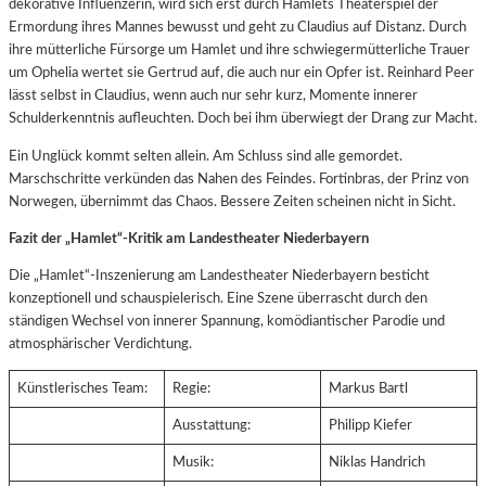
dekorative Influenzerin, wird sich erst durch Hamlets Theaterspiel der
Ermordung ihres Mannes bewusst und geht zu Claudius auf Distanz. Durch
ihre mütterliche Fürsorge um Hamlet und ihre schwiegermütterliche Trauer
um Ophelia wertet sie Gertrud auf, die auch nur ein Opfer ist. Reinhard Peer
lässt selbst in Claudius, wenn auch nur sehr kurz, Momente innerer
Schulderkenntnis aufleuchten. Doch bei ihm überwiegt der Drang zur Macht.
Ein Unglück kommt selten allein. Am Schluss sind alle gemordet.
Marschschritte verkünden das Nahen des Feindes. Fortinbras, der Prinz von
Norwegen, übernimmt das Chaos. Bessere Zeiten scheinen nicht in Sicht.
Fazit der „Hamlet“-Kritik am Landestheater Niederbayern
Die „Hamlet“-Inszenierung am Landestheater Niederbayern besticht
konzeptionell und schauspielerisch. Eine Szene überrascht durch den
ständigen Wechsel von innerer Spannung, komödiantischer Parodie und
atmosphärischer Verdichtung.
Künstlerisches Team:
Regie:
Markus Bartl
Ausstattung:
Philipp Kiefer
Musik:
Niklas Handrich