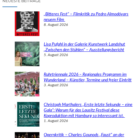
NEUESTE BEITRÄGE
h
e
„Bitteres Fest“ – Filmkritik zu Pedro Almodóvars
n
neuem Film
8. August 2026
Lisa Pufahl in der Galerie Kunstwerk Landshut
„Zwischen den Stühlen“ – Ausstellungsbericht
5. August 2026
Ruhrtriennale 2026 – Regionales Programm im
Wunderland – Künstler, Termine und freier Eintritt
3. August 2026
Christoph Marthalers „Erste letzte Sekunde – eine
Gala“: Warum für das Lausitz Festival diese
Koproduktion mit Hamburg so interessant ist.
1. August 2026
Opernkritik – Charles Gounods „Faust“ an der