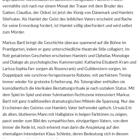
vermählte sich nach nur einem Monat der Trauer mit dem Bruder des
Gatten. Claudius, der Onkel, ist jetzt der König von Dänemark und Hamlets
Stiefvater. Als Hamlet der Geist des leiblichen Vaters erscheint und Rache
für seine Ermordung fordert, ist Hamlet völlig überfordert und wird selbst
zum Mörder.
Markus Bartl bringt die Geschichte überaus spannend auf die Bühne im
Prantlgarten, indem er ganz unterschiedliche theatrale Stile collagiert. Im
flott getakteten Geschehen erscheinen Hamlets und Ophelias Monologe
und Dialoge als psychologisches Kammerspiel. Katharina Elisabeth Kram und
Larissa Sophia Farr sorgen als Rosencrantz und Guildenstern sorgen, im
Doppelpack wie synchron ferngesteuerte Roboter, mit perfektem Timing
immer wieder für groteske Erheiterung. Als Totengräber enthüllen sie
komödiantisch die klerikalen Bestattungsrituale je nach sozialem Status. Mit
dem Spiel im Spiel und einer fulminanten Fechtszene intensiviert Markus
Bartl mit ganz traditionellen dramaturgischen Mitteln die Spannung. Nur das
Erscheinen des Geistes von Hamlets Vater befremdet optisch. Ursula Erb
als alten, blutleeren Mann mit Halbglatze in beigen Farbtönen zu zeigen,
passt weder zum Bild des sympathischen, einzigartigen Vaters, von dem
immer die Rede ist, noch erkennt man darin die Anspielung auf den
ehemaligen Intendanten Klaus Schlette, deren Bedeutung sich in diesem