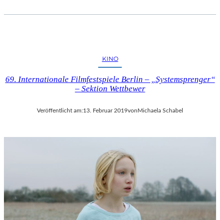
I
P
U
T
I
N
KINO
“
69. Internationale Filmfestspiele Berlin – „Systemsprenger“
– Sektion Wettbewer
Veröffentlicht am:
13. Februar 2019
von
Michaela Schabel