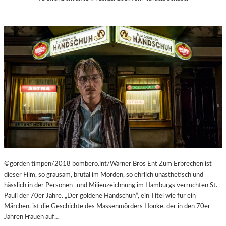
C
M
H
U
E
M
N
M
–
I
„
N
M
D
R
E
.
R
N
G
O
A
B
L
O
E
D
R
Y
I
A
©gorden timpen/2018 bombero.int/Warner Bros Ent Zum Erbrechen ist
E
G
dieser Film, so grausam, brutal im Morden, so ehrlich unästhetisch und
L
A
hässlich in der Personen- und Milieuzeichnung im Hamburgs verruchten St.
I
I
Pauli der 70er Jahre. „Der goldene Handschuh“, ein Titel wie für ein
T
N
Märchen, ist die Geschichte des Massenmörders Honke, der in den 70er
V
S
Jahren Frauen auf…
A
T