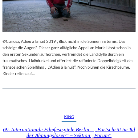
©Curiosa, Adieu à la nuit 2019 „Blick nicht in die Sonnenfinsternis. Das
schädigt die Augen“. Dieser ganz alltägliche Appell an Muriel lässt schon in
den ersten Sekunden aufhorchen, verfremdet die Landidylle durch ein
traumatisches Halbdunkel und offeriert die raffinierte Doppelbödigkeit des
französischen Spielfilms „ L’Adieu à la nuit“. Noch blühen die Kirschbäume,
Kinder reiten auf…
KINO
69. Internationale Filmfestspiele Berlin – „Fortschritt im Tal
der Ahnungslosen“ – Sektion „Forum“