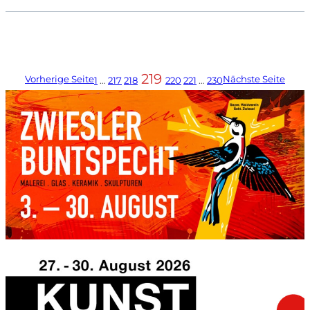
219
Vorherige Seite
Nächste Seite
1
…
217
218
220
221
…
230