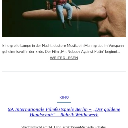
–
F
O
T
O
G
R
Eine grelle Lampe in der Nacht, düstere Musik, ein Mann gräbt im Vorspann
A
geheimnisvoll in der Erde. Der Film „Mr. Nobody Against Putin“ beginnt…
F
:
WEITERLESEN
I
D
E
O
N
K
V
.
O
F
N
E
O
KINO
S
L
T
I
69. Internationale Filmfestspiele Berlin – „Der goldene
M
V
Handschuh“ – Rubrik Wettbewerb
Ü
E
N
R
Veröffentlicht am:
14. Februar 2019
von
Michaela Schabel