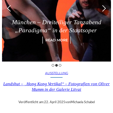
München – Dreiteiliger Tanzabend
„Paradigma“ in der Staatsoper
READ MORE
AUSSTELLUNG
Landshut – „Hong Kong Vertikal“ – Fotografien von Oliver
Mumm in der Galerie Litvai
Veröffentlicht am:
22. April 2025
von
Michaela Schabel