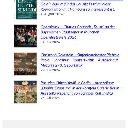
Gala“: Warum für das Lausitz Festival diese
Koproduktion mit Hamburg so interessant ist.
1. August 2026
Opernkritik – Charles Gounods „Faust“ an der
Bayerischen Staatsoper in München –
Opernfestspiele 2026
31. Juli 2026
Christoph Goldstein – Sinfonieorchester Pietro e
Paolo – Landshut – Konzertkritik – Ausblick auf
Mozarts 270. Geburtstag
29. Juli 2026
Rusudan Khizanishvili in Berlin – Ausstellung
„Double Exposure“ in der Kornfeld Galerie Berlin –
Ausstellungsbericht von Schabel-Kultur-Blog
26. Juli 2026