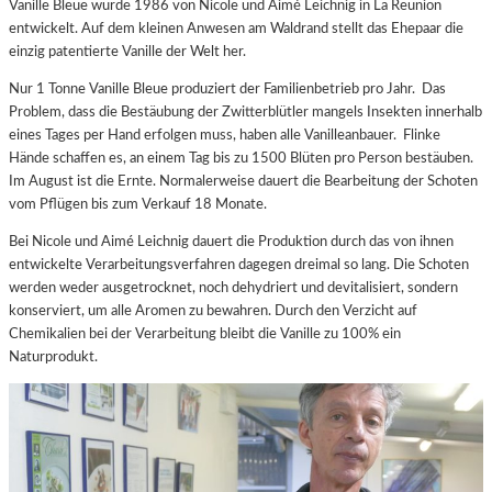
Vanille Bleue wurde 1986 von Nicole und Aimé Leichnig in La Reunion
entwickelt. Auf dem kleinen Anwesen am Waldrand stellt das Ehepaar die
einzig patentierte Vanille der Welt her.
Nur 1 Tonne Vanille Bleue produziert der Familienbetrieb pro Jahr. Das
Problem, dass die Bestäubung der Zwitterblütler mangels Insekten innerhalb
eines Tages per Hand erfolgen muss, haben alle Vanilleanbauer. Flinke
Hände schaffen es, an einem Tag bis zu 1500 Blüten pro Person bestäuben.
Im August ist die Ernte. Normalerweise dauert die Bearbeitung der Schoten
vom Pflügen bis zum Verkauf 18 Monate.
Bei Nicole und Aimé Leichnig dauert die Produktion durch das von ihnen
entwickelte Verarbeitungsverfahren dagegen dreimal so lang. Die Schoten
werden weder ausgetrocknet, noch dehydriert und devitalisiert, sondern
konserviert, um alle Aromen zu bewahren. Durch den Verzicht auf
Chemikalien bei der Verarbeitung bleibt die Vanille zu 100% ein
Naturprodukt.