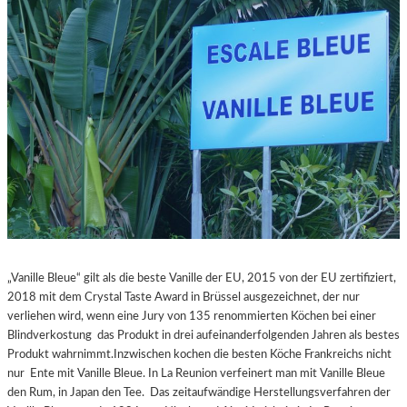
„Vanille Bleue“ gilt als die beste Vanille der EU, 2015 von der EU zertifiziert,
2018 mit dem Crystal Taste Award in Brüssel ausgezeichnet, der nur
verliehen wird, wenn eine Jury von 135 renommierten Köchen bei einer
Blindverkostung das Produkt in drei aufeinanderfolgenden Jahren als bestes
Produkt wahrnimmt.Inzwischen kochen die besten Köche Frankreichs nicht
nur Ente mit Vanille Bleue. In La Reunion verfeinert man mit Vanille Bleue
den Rum, in Japan den Tee. Das zeitaufwändige Herstellungsverfahren der