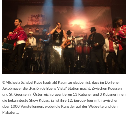
R
R
E
I
C
H
S
,
A
U
SS
E
R
O
©MIchaela Schabel Kuba hautnah! Kaum zu glauben ist, dass im Dorfener
R
Jakobmayer die „Pasión de Buena Vista“ Station macht. Zwischen Koessen
D
und St. Georgen in Österreich präsentieren 13 Kubaner und 3 Kubanerinnen
E
die bekannteste Show Kubas. Es ist ihre 12. Europa-Tour mit inzwischen
N
über 1000 Vorstellungen, wobei die Künstler auf der Webseite und den
T
Plakaten…
L
I