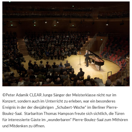
H
E
N
G
E
N
Ü
S
S
E
N
U
N
D
Y
©Peter Adamik CLEAR Junge Sänger der Meisterklasse nicht nur im
O
Konzert, sondern auch im Unterricht zu erleben, war ein besonderes
G
Ereignis in der der diesjährigen „Schubert-Woche“ im Berliner Pierre-
A
Boulez-Saal. Starbariton Thomas Hampson freute sich sichtlich, die Türen
I
für interessierte Gäste im „wunderbaren“ Pierre-Boulez-Saal zum Mithören
N
und Mitdenken zu öffnen.
D