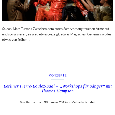
N
S
T
A
L
©Jean-Marc Turmes Zwischen dem roten Samtvorhang tauchen Arme auf
T
und signalisieren, es wird etwas gezeigt, etwas Magisches, Geheimnisvolles
U
etwas von früher …
N
G
E
N
,
L
U
KONZERTE
K
U
Berliner Pierre-Boulez-Saal – „Workshops für Sänger“ mit
L
Thomas Hampson
L
I
Veröffentlicht am:
30. Januar 2019
von
Michaela Schabel
S
C