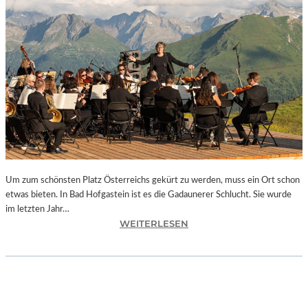
E
S
I
S
T
“
–
A
R
B
E
I
Um zum schönsten Platz Österreichs gekürt zu werden, muss ein Ort schon
T
etwas bieten. In Bad Hofgastein ist es die Gadaunerer Schlucht. Sie wurde
E
im letzten Jahr…
N
:
WEITERLESEN
V
Ö
O
S
N
T
N
E
E
R
U