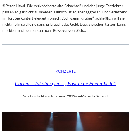
A
E
©Peter Litvai „Die verknöcherte alte Schachtel“ und der junge Tanzlehrer
L
T
passen so gar nicht zusammen. Hübsch ist er, aber aggressiv und verletzend
E
M
im Ton. Sie kontert elegant ironisch. „Schwamm drüber“, schließlich will sie
R
I
nicht mehr so alleine sein. Er braucht das Geld. Dass sie schon tanzen kann,
I
T
merkt er nach den ersten paar Bewegungen. Sich…
E
S
K
C
U
H
N
Ö
S
N
T
S
W
KONZERTE
T
E
E
R
Dorfen – Jakobmayer – „Pasión de Buena Vista“
M
K
O
Veröffentlicht am:
4. Februar 2019
von
Michaela Schabel
R
T
Ö
S
T
E