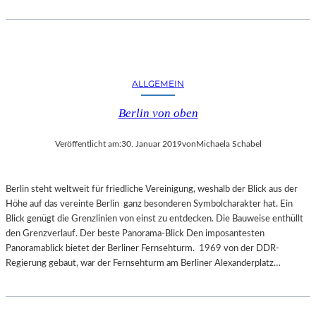
E
R
N
A
T
U
ALLGEMEIN
R
Berlin von oben
Veröffentlicht am:
30. Januar 2019
von
Michaela Schabel
Berlin steht weltweit für friedliche Vereinigung, weshalb der Blick aus der
Höhe auf das vereinte Berlin ganz besonderen Symbolcharakter hat. Ein
Blick genügt die Grenzlinien von einst zu entdecken. Die Bauweise enthüllt
den Grenzverlauf. Der beste Panorama-Blick Den imposantesten
Panoramablick bietet der Berliner Fernsehturm. 1969 von der DDR-
Regierung gebaut, war der Fernsehturm am Berliner Alexanderplatz…