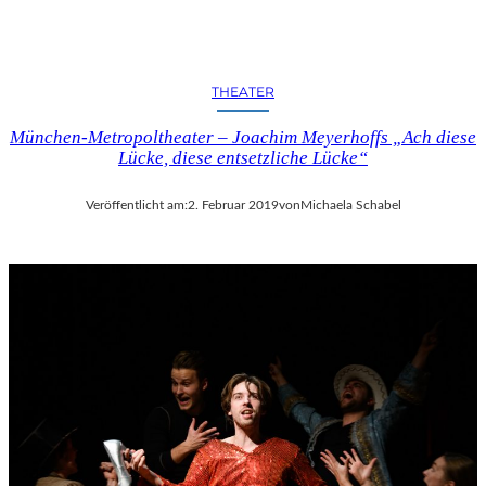
C
H
E
N
THEATER
K
U
München-Metropoltheater – Joachim Meyerhoffs „Ach diese
N
Lücke, diese entsetzliche Lücke“
S
T
-
Veröffentlicht am:
2. Februar 2019
von
Michaela Schabel
U
N
D
M
U
S
I
K
V
E
R
A