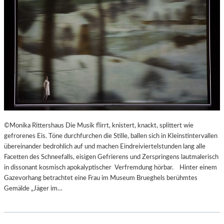
©Monika Rittershaus Die Musik flirrt, knistert, knackt, splittert wie
gefrorenes Eis. Töne durchfurchen die Stille, ballen sich in Kleinstintervallen
übereinander bedrohlich auf und machen Eindreiviertelstunden lang alle
Facetten des Schneefalls, eisigen Gefrierens und Zerspringens lautmalerisch
in dissonant kosmisch apokalyptischer Verfremdung hörbar. Hinter einem
Gazevorhang betrachtet eine Frau im Museum Brueghels berühmtes
Gemälde „Jäger im…