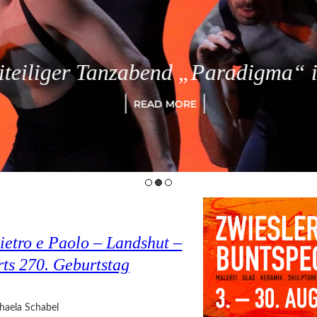
eiliger Tanzabend „Paradigma“ in
READ MORE
ietro e Paolo – Landshut –
rts 270. Geburtstag
haela Schabel