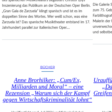
des spanischen Musiktheaters begeistert Christof Loys
–
N
Die Galerie 
Inszenierung das Publikum an der Deutschen Oper Berlin.
A
–
zum 75. Gebu
„Gran Gala de Zarzuela“ klingt spanisch und ist es im
U
A
Farblithogr
doppelten Sinne des Wortes. Wer weiß schon, was eine
S
U
Malerin der 
Zarzuela ist? Das spanische Musiktheater entstand im 17.
B
S
unverwechse
Jahrhundert parallel zur italienischen Oper.…
L
S
und selbstb
I
T
C
E
K
L
A
L
U
U
F
N
BÜCHER
M
G
O
„
Anne Brorhilker: „Cum/Ex,
Urauff
Z
D
A
Milliarden und Moral“ – eine
„Da
O
R
Rezension „Warum sich der Kampf
Greifen
U
T
B
gegen Wirtschaftskriminalität lohnt“
S
L
2
E