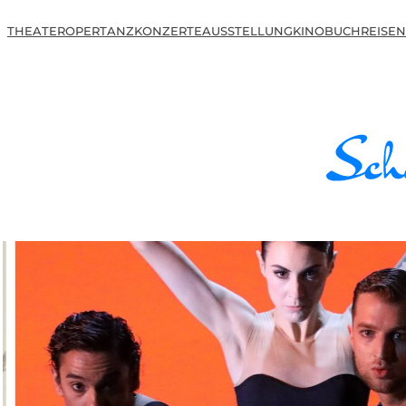
THEATER
OPER
TANZ
KONZERTE
AUSSTELLUNG
KINO
BUCH
REISEN