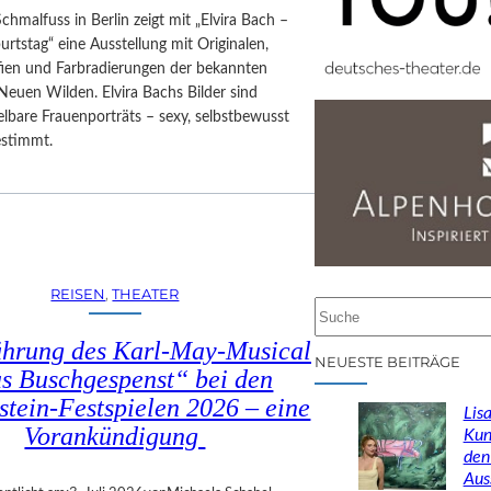
Schmalfuss in Berlin zeigt mit „Elvira Bach –
rtstag“ eine Ausstellung mit Originalen,
afien und Farbradierungen der bekannten
Neuen Wilden. Elvira Bachs Bilder sind
lbare Frauenporträts – sexy, selbstbewusst
estimmt.
REISEN
, 
THEATER
S
u
ührung des Karl-May-Musical
c
NEUESTE BEITRÄGE
s Buschgespenst“ bei den
h
stein-Festspielen 2026 – eine
e
Lisa
n
Vorankündigung
Kun
den
Aus