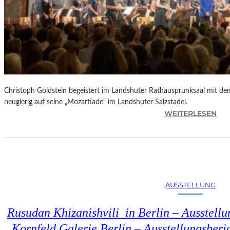
Christoph Goldstein begeistert im Landshuter Rathausprunksaal mit de
neugierig auf seine „Mozartiade“ im Landshuter Salzstadel.
:
WEITERLESEN
C
H
R
I
S
T
AUSSTELLUNG
O
P
Rusudan Khizanishvili in Berlin – Ausstell
H
G
Kornfeld Galerie Berlin – Ausstellungsberi