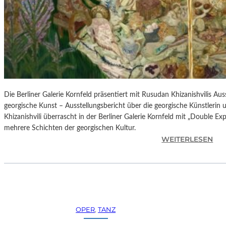
H
E
S
T
E
R
P
I
E
Die Berliner Galerie Kornfeld präsentiert mit Rusudan Khizanishvilis A
T
georgische Kunst – Ausstellungsbericht über die georgische Künstlerin
R
Khizanishvili überrascht in der Berliner Galerie Kornfeld mit „Double Ex
O
mehrere Schichten der georgischen Kultur.
E
:
WEITERLESEN
P
R
A
U
O
S
L
U
O
D
–
A
OPER
, 
TANZ
L
N
A