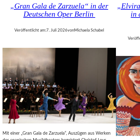
K
„Gran Gala de Zarzuela“ in der
„Elvir
N
H
Deutschen Oper Berlin
in
D
I
S
Z
H
A
Veröffentlicht am:
7. Juli 2026
von
Michaela Schabel
U
N
Veröff
T
I
–
S
K
H
O
V
N
I
Z
L
E
I
R
T
I
K
N
R
B
I
E
T
R
I
L
Mit einer „Gran Gala de Zarzuela“, Auszügen aus Werken
K
I