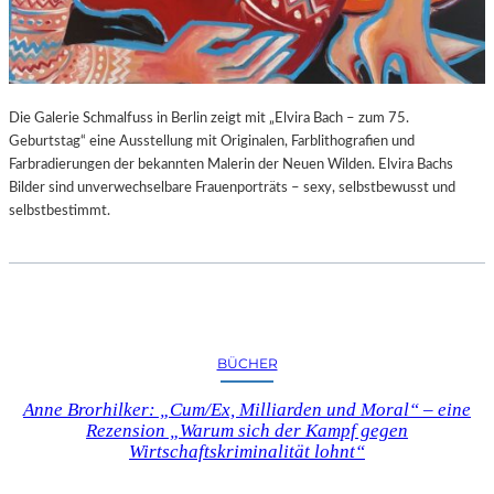
G
E
B
U
R
Die Galerie Schmalfuss in Berlin zeigt mit „Elvira Bach – zum 75.
T
Geburtstag“ eine Ausstellung mit Originalen, Farblithografien und
S
Farbradierungen der bekannten Malerin der Neuen Wilden. Elvira Bachs
T
Bilder sind unverwechselbare Frauenporträts – sexy, selbstbewusst und
A
selbstbestimmt.
G
BÜCHER
Anne Brorhilker: „Cum/Ex, Milliarden und Moral“ – eine
Rezension „Warum sich der Kampf gegen
Wirtschaftskriminalität lohnt“