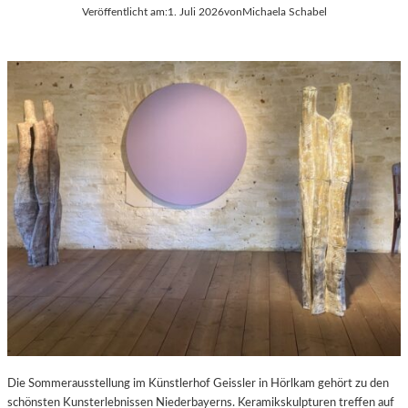
Veröffentlicht am:
1. Juli 2026
von
Michaela Schabel
Die Sommerausstellung im Künstlerhof Geissler in Hörlkam gehört zu den
schönsten Kunsterlebnissen Niederbayerns. Keramikskulpturen treffen auf