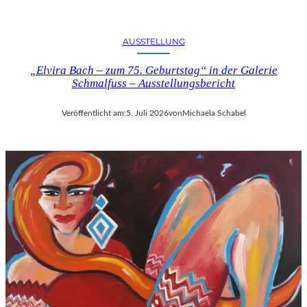
U
S
B
AUSSTELLUNG
L
I
„Elvira Bach – zum 75. Geburtstag“ in der Galerie
Schmalfuss – Ausstellungsbericht
C
K
A
Veröffentlicht am:
5. Juli 2026
von
Michaela Schabel
U
F
M
O
Z
A
R
T
S
2
7
0
.