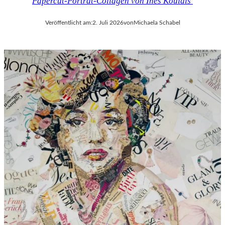
Papercut-Porträt-Collagen von Ines Kouidis
Veröffentlicht am:
2. Juli 2026
von
Michaela Schabel