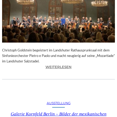
O
D
S
„
F
A
U
S
T
Christoph Goldstein begeistert im Landshuter Rathausprunksaal mit dem
“
Sinfonieorchester Pietro e Paolo und macht neugierig auf seine „Mozartiade“
A
im Landshuter Salzstadel.
N
:
WEITERLESEN
D
C
E
H
R
R
B
I
A
S
Y
T
E
AUSSTELLUNG
O
R
P
I
Galerie Kornfeld Berlin – Bilder der mexikanischen
H
S