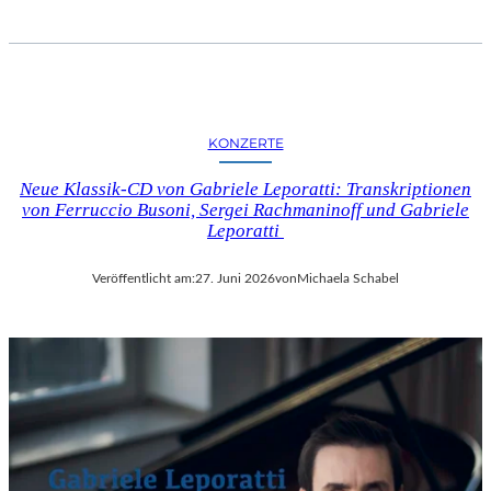
KONZERTE
Neue Klassik-CD von Gabriele Leporatti: Transkriptionen
von Ferruccio Busoni, Sergei Rachmaninoff und Gabriele
Leporatti
Veröffentlicht am:
27. Juni 2026
von
Michaela Schabel