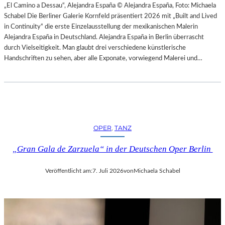
H
„El Camino a Dessau“, Alejandra España © Alejandra España, Foto: Michaela
E
E
Schabel Die Berliner Galerie Kornfeld präsentiert 2026 mit „Built and Lived
N
S
in Continuity“ die erste Einzelausstellung der mexikanischen Malerin
–
T
Alejandra España in Deutschland. Alejandra España in Berlin überrascht
O
E
durch Vielseitigkeit. Man glaubt drei verschiedene künstlerische
P
R
Handschriften zu sehen, aber alle Exponate, vorwiegend Malerei und…
E
P
R
I
N
E
F
T
E
R
S
O
T
OPER
, 
TANZ
E
S
P
P
„Gran Gala de Zarzuela“ in der Deutschen Oper Berlin
A
I
O
E
Veröffentlicht am:
7. Juli 2026
von
Michaela Schabel
L
L
O
E
–
2
L
0
A
2