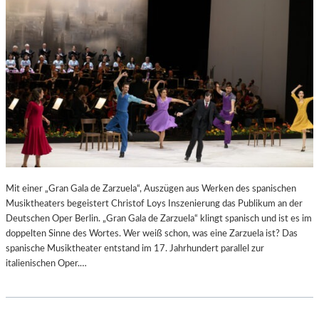
N
6
D
S
H
U
T
–
K
O
N
Z
E
R
Mit einer „Gran Gala de Zarzuela“, Auszügen aus Werken des spanischen
T
Musiktheaters begeistert Christof Loys Inszenierung das Publikum an der
K
Deutschen Oper Berlin. „Gran Gala de Zarzuela“ klingt spanisch und ist es im
R
doppelten Sinne des Wortes. Wer weiß schon, was eine Zarzuela ist? Das
I
spanische Musiktheater entstand im 17. Jahrhundert parallel zur
T
italienischen Oper.…
I
K
–
A