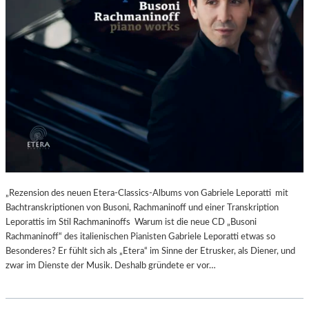
„Rezension des neuen Etera-Classics-Albums von Gabriele Leporatti mit
Bachtranskriptionen von Busoni, Rachmaninoff und einer Transkription
Leporattis im Stil Rachmaninoffs Warum ist die neue CD „Busoni
Rachmaninoff“ des italienischen Pianisten Gabriele Leporatti etwas so
Besonderes? Er fühlt sich als „Etera“ im Sinne der Etrusker, als Diener, und
zwar im Dienste der Musik. Deshalb gründete er vor…