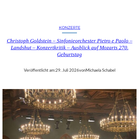
E
R
N
K
KONZERTE
R
I
Christoph Goldstein – Sinfonieorchester Pietro e Paolo –
T
Landshut – Konzertkritik – Ausblick auf Mozarts 270.
I
Geburtstag
K
–
C
Veröffentlicht am:
29. Juli 2026
von
Michaela Schabel
H
A
R
L
E
S
G
O
U
N