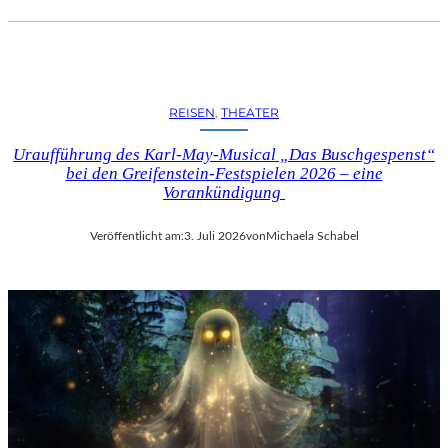
REISEN
, 
THEATER
Uraufführung des Karl-May-Musical „Das Buschgespenst“
bei den Greifenstein-Festspielen 2026 – eine
Vorankündigung
Veröffentlicht am:
3. Juli 2026
von
Michaela Schabel