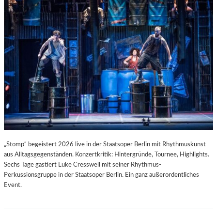
T
I
S
T
.
„Stomp“ begeistert 2026 live in der Staatsoper Berlin mit Rhythmuskunst
aus Alltagsgegenständen. Konzertkritik: Hintergründe, Tournee, Highlights.
Sechs Tage gastiert Luke Cresswell mit seiner Rhythmus-
Perkussionsgruppe in der Staatsoper Berlin. Ein ganz außerordentliches
Event.