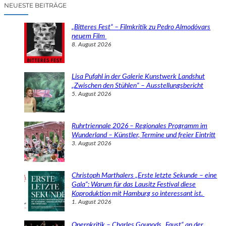
c
NEUESTE BEITRÄGE
h
e
„Bitteres Fest“ – Filmkritik zu Pedro Almodóvars
n
neuem Film
8. August 2026
Lisa Pufahl in der Galerie Kunstwerk Landshut
„Zwischen den Stühlen“ – Ausstellungsbericht
5. August 2026
Ruhrtriennale 2026 – Regionales Programm im
Wunderland – Künstler, Termine und freier Eintritt
3. August 2026
Christoph Marthalers „Erste letzte Sekunde – eine
Gala“: Warum für das Lausitz Festival diese
Koproduktion mit Hamburg so interessant ist.
1. August 2026
Opernkritik – Charles Gounods „Faust“ an der