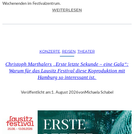
Wochenenden im Festivalzentrum.
:
WEITERLESEN
R
U
H
R
T
R
KONZERTE
, 
REISEN
, 
THEATER
I
E
Christoph Marthalers „Erste letzte Sekunde – eine Gala“:
N
Warum für das Lausitz Festival diese Koproduktion mit
N
Hamburg so interessant ist.
A
L
E
Veröffentlicht am:
1. August 2026
von
Michaela Schabel
2
0
2
6
–
R