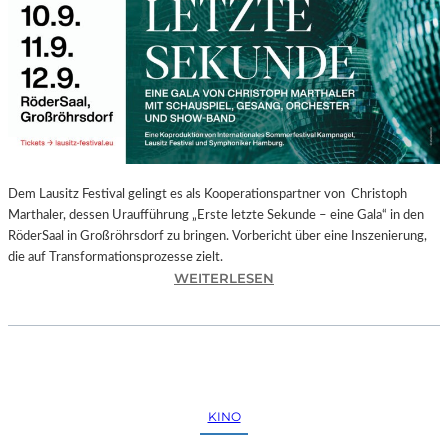
E
G
I
O
N
A
L
E
S
P
Dem Lausitz Festival gelingt es als Kooperationspartner von Christoph
R
Marthaler, dessen Uraufführung „Erste letzte Sekunde – eine Gala“ in den
O
RöderSaal in Großröhrsdorf zu bringen. Vorbericht über eine Inszenierung,
G
die auf Transformationsprozesse zielt.
R
:
WEITERLESEN
A
C
M
H
M
R
I
I
M
S
W
T
KINO
U
O
N
P