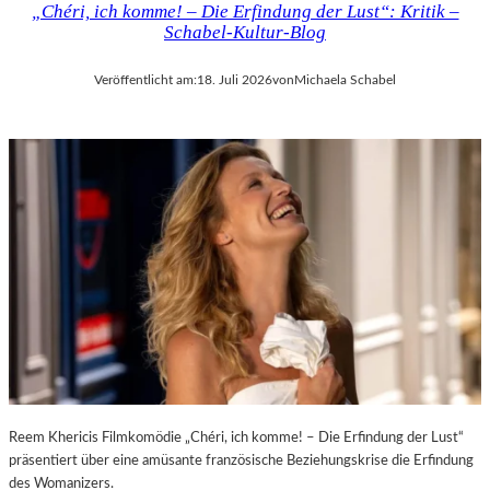
„Chéri, ich komme! – Die Erfindung der Lust“: Kritik –
D
H
Schabel-Kultur-Blog
E
M
R
A
Veröffentlicht am:
18. Juli 2026
von
Michaela Schabel
L
R
A
T
N
H
D
A
–
L
K
E
Ü
R
N
S
S
„
T
E
L
R
E
S
R
T
,
E
T
L
E
E
Reem Khericis Filmkomödie „Chéri, ich komme! – Die Erfindung der Lust“
R
T
präsentiert über eine amüsante französische Beziehungskrise die Erfindung
M
Z
des Womanizers.