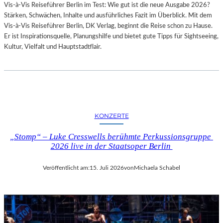
Vis-à-Vis Reiseführer Berlin im Test: Wie gut ist die neue Ausgabe 2026?
I
Stärken, Schwächen, Inhalte und ausführliches Fazit im Überblick. Mit dem
T
Vis-à-Vis Reiseführer Berlin, DK Verlag, beginnt die Reise schon zu Hause.
H
Er ist Inspirationsquelle, Planungshilfe und bietet gute Tipps für Sightseeing,
A
Kultur, Vielfalt und Hauptstadtflair.
M
B
U
R
G
S
O
KONZERTE
I
N
„Stomp“ – Luke Cresswells berühmte Perkussionsgruppe
T
2026 live in der Staatsoper Berlin
E
R
Veröffentlicht am:
15. Juli 2026
von
Michaela Schabel
E
S
S
A
N