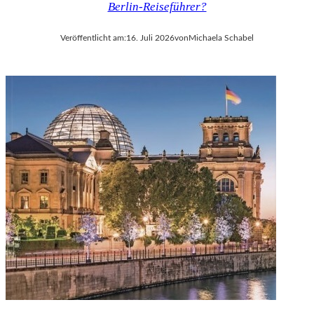
Berlin-Reiseführer?
V
A
Veröffentlicht am:
16. Juli 2026
von
Michaela Schabel
L
D
I
E
S
E
K
O
P
R
O
D
U
K
T
I
O
N
M