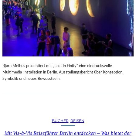
A
R
U
M
F
Ü
R
D
A
S
L
Bjørn Melhus präsentiert mit „Lost in Finity“ eine eindrucksvolle
A
Multimedia-Installation in Berlin. Ausstellungsbericht über Konzeption,
U
Symbolik und neues Bewusstsein.
S
I
T
Z
F
E
BÜCHER
, 
REISEN
S
T
Mit Vis-à-Vis Reiseführer Berlin entdecken – Was bietet der
I