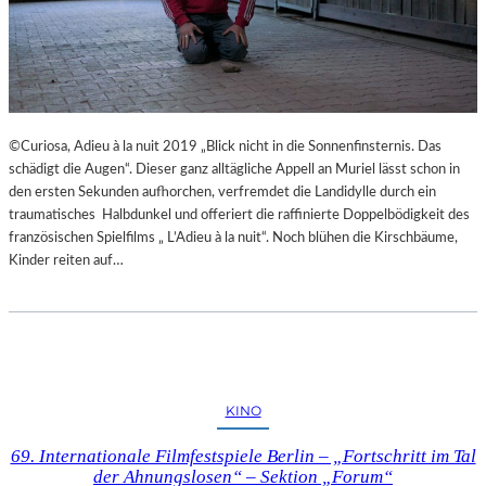
©Curiosa, Adieu à la nuit 2019 „Blick nicht in die Sonnenfinsternis. Das
schädigt die Augen“. Dieser ganz alltägliche Appell an Muriel lässt schon in
den ersten Sekunden aufhorchen, verfremdet die Landidylle durch ein
traumatisches Halbdunkel und offeriert die raffinierte Doppelbödigkeit des
französischen Spielfilms „ L’Adieu à la nuit“. Noch blühen die Kirschbäume,
Kinder reiten auf…
KINO
69. Internationale Filmfestspiele Berlin – „Fortschritt im Tal
der Ahnungslosen“ – Sektion „Forum“