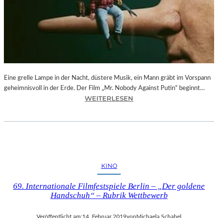
–
F
O
T
O
G
R
Eine grelle Lampe in der Nacht, düstere Musik, ein Mann gräbt im Vorspann
A
geheimnisvoll in der Erde. Der Film „Mr. Nobody Against Putin“ beginnt…
F
:
WEITERLESEN
I
D
E
O
N
K
V
.
O
F
N
E
O
KINO
S
L
T
I
69. Internationale Filmfestspiele Berlin – „Der goldene
M
V
Handschuh“ – Rubrik Wettbewerb
Ü
E
N
R
Veröffentlicht am:
14. Februar 2019
von
Michaela Schabel