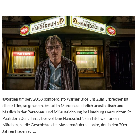
C
M
H
U
E
M
N
M
–
I
„
N
M
D
R
E
.
R
N
G
O
A
B
L
O
E
D
R
Y
I
A
©gorden timpen/2018 bombero.int/Warner Bros Ent Zum Erbrechen ist
E
G
dieser Film, so grausam, brutal im Morden, so ehrlich unästhetisch und
L
A
hässlich in der Personen- und Milieuzeichnung im Hamburgs verruchten St.
I
I
Pauli der 70er Jahre. „Der goldene Handschuh“, ein Titel wie für ein
T
N
Märchen, ist die Geschichte des Massenmörders Honke, der in den 70er
V
S
Jahren Frauen auf…
A
T