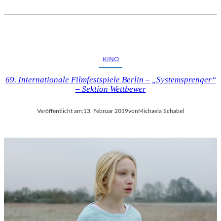
I
P
U
T
I
N
KINO
“
69. Internationale Filmfestspiele Berlin – „Systemsprenger“
– Sektion Wettbewer
Veröffentlicht am:
13. Februar 2019
von
Michaela Schabel