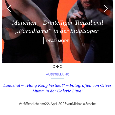
München – Dreiteiliger Tanzabend
„Paradigma“ in der Staatsoper
READ MORE
AUSSTELLUNG
Landshut – „Hong Kong Vertikal“ – Fotografien von Oliver
Mumm in der Galerie Litvai
Veröffentlicht am:
22. April 2025
von
Michaela Schabel