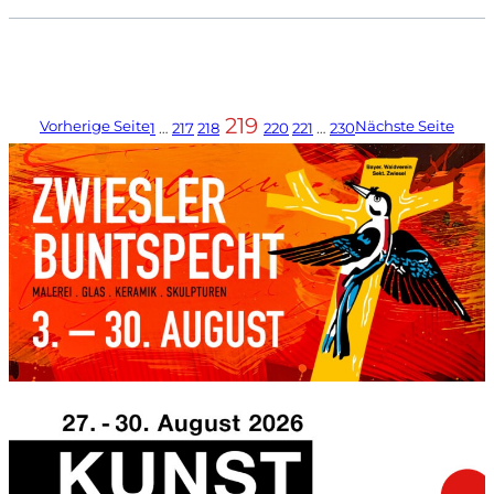
219
Vorherige Seite
Nächste Seite
1
…
217
218
220
221
…
230