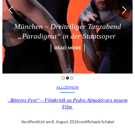
en – Dreiteiliger Tanzabend
Tr
adigma“ in der Staatsoper
READ MORE
ALLGEMEIN
„Bitteres Fest“ – Filmkritik zu Pedro Almodóvars neuem
Film
Veröffentlicht am:
8. August 2026
von
Michaela Schabel