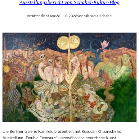
Ausstellungsbericht von Schabel-Kultur-Blog
Veröffentlicht am:
26. Juli 2026
von
Michaela Schabel
Die Berliner Galerie Kornfeld präsentiert mit Rusudan Khizanishvilis
Ausstellung „Double Exposure“ ungewöhnliche georgische Kunst –