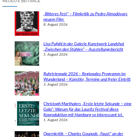
NEUESTE BEITRÄGE
h
e
„Bitteres Fest“ – Filmkritik zu Pedro Almodóvars
n
neuem Film
8. August 2026
Lisa Pufahl in der Galerie Kunstwerk Landshut
„Zwischen den Stühlen“ – Ausstellungsbericht
5. August 2026
Ruhrtriennale 2026 – Regionales Programm im
Wunderland – Künstler, Termine und freier Eintritt
3. August 2026
Christoph Marthalers „Erste letzte Sekunde – eine
Gala“: Warum für das Lausitz Festival diese
Koproduktion mit Hamburg so interessant ist.
1. August 2026
Opernkritik – Charles Gounods „Faust“ an der