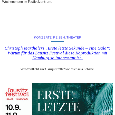
D
Wochenenden im Festivalzentrum.
S
H
U
T
„
Z
KONZERTE
, 
REISEN
, 
THEATER
W
I
Christoph Marthalers „Erste letzte Sekunde – eine Gala“:
S
Warum für das Lausitz Festival diese Koproduktion mit
C
Hamburg so interessant ist.
H
E
Veröffentlicht am:
1. August 2026
von
Michaela Schabel
N
D
E
N
S
T
Ü
H
L