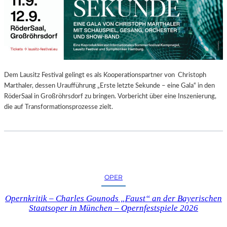
E
N
“
–
A
U
S
Dem Lausitz Festival gelingt es als Kooperationspartner von Christoph
S
Marthaler, dessen Uraufführung „Erste letzte Sekunde – eine Gala“ in den
T
RöderSaal in Großröhrsdorf zu bringen. Vorbericht über eine Inszenierung,
E
die auf Transformationsprozesse zielt.
L
L
U
N
G
S
OPER
B
E
Opernkritik – Charles Gounods „Faust“ an der Bayerischen
R
Staatsoper in München – Opernfestspiele 2026
I
C