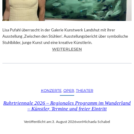
E
D
R
O
Lisa Pufahl überrascht in der Galerie Kunstwerk Landshut mit ihrer
A
Ausstellung ‚Zwischen den Stühlen‘. Ausstellungsbericht über symbolische
L
Stuhlbilder, junge Kunst und eine kreative Künstlerin.
M
:
WEITERLESEN
O
L
D
I
Ó
S
V
A
A
P
R
U
S
KONZERTE
, 
OPER
, 
THEATER
F
N
A
E
Ruhrtriennale 2026 – Regionales Programm im Wunderland
H
U
– Künstler, Termine und freier Eintritt
L
E
I
M
Veröffentlicht am:
3. August 2026
von
Michaela Schabel
N
F
D
I