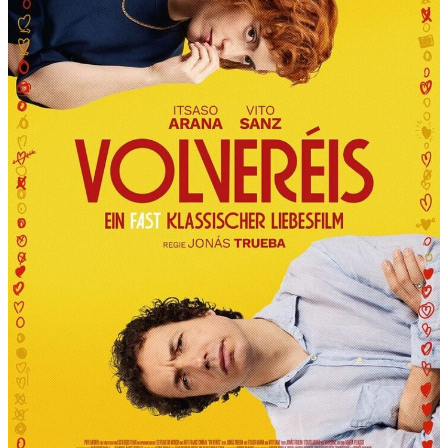
R
T
“
P
R
Ä
S
E
N
T
I
E
R
T
D
I
E
6
.
I
N
T