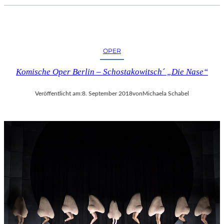
C
H
E
R
L
OPER
I
Komische Oper Berlin – Schostakowitsch´ „Die Nase“
E
B
E
Veröffentlicht am:
8. September 2018
von
Michaela Schabel
S
F
I
L
M
“
N
U
R
U
M
G