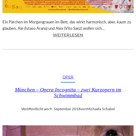
E
R
N
Ein Pärchen im Morgengrauen im Bett, das wirkt harmonisch, aber, kaum zu
A
glauben, Ale (Istaso Arana) und Alex (Vito Sanz) wollen sich…
T
:
WEITERLESEN
I
J
O
O
N
N
A
A
L
S
E
T
K
OPER
R
U
U
N
München – Opera Incognita – zwei Kurzopern im
E
S
Schwimmbad
B
T
A
M
Veröffentlicht am:
9. September 2018
von
Michaela Schabel
–
E
„
S
V
S
O
E