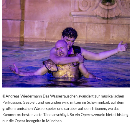
L
V
E
R
É
I
S
–
E
I
N
F
A
S
T
K
©Andreas Wiedermann Das Wasserrauschen avanciert zur musikalischen
L
Perkussion. Gespielt und gesunden wird mitten im Schwimmbad, auf dem
A
großen römischen Wasserspeier und darüber auf den Tribünen, wo das
S
Kammerorchester zarte Töne anschlägt. So ein Opernszenario bietet bislang
S
nur die Opera Incognita in München.
I
S