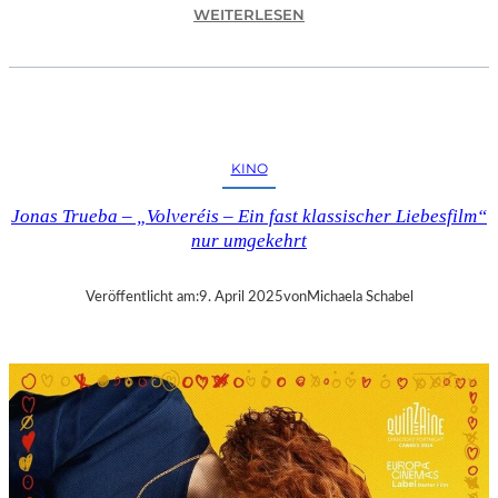
:
WEITERLESEN
A
S
C
H
A
F
KINO
F
E
Jonas Trueba – „Volveréis – Ein fast klassischer Liebesfilm“
N
nur umgekehrt
B
U
R
Veröffentlicht am:
9. April 2025
von
Michaela Schabel
G
–
„
M
A
I
N
A