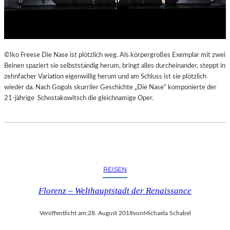
E
K
E
H
R
©Iko Freese Die Nase ist plötzlich weg. Als körpergroßes Exemplar mit zwei
T
Beinen spaziert sie selbstständig herum, bringt alles durcheinander, steppt in
zehnfacher Variation eigenwillig herum und am Schluss ist sie plötzlich
wieder da. Nach Gogols skurriler Geschichte „Die Nase“ komponierte der
21-jährige Schostakowitsch die gleichnamige Oper.
REISEN
Florenz – Welthauptstadt der Renaissance
Veröffentlicht am:
28. August 2018
von
Michaela Schabel