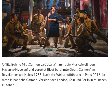
H
Ü
E
B
I
E
B
R
E
E
N
I
A
S
K
P
U
R
T
I
-
N
T
Z
©Nitz Böhme Mit „Carmen La Cubana“ nimmt die Musicalwelt den
R
E
Havanna-Hype auf und verortet Bizet berühmte Oper „Carmen“ im
A
S
Revolutionsjahr Kubas 1953. Nach der Welturaufführung in Paris 2016 ist
I
S
diese kubanische Carmen-Version nach London, Köln und Berlin in München
N
I
zu sehen.
I
N
N
N
G
E
“
N
–
I