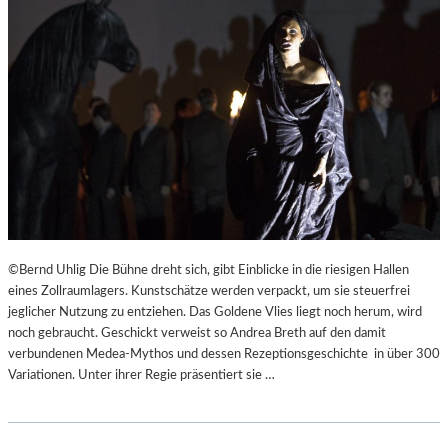
©Bernd Uhlig Die Bühne dreht sich, gibt Einblicke in die riesigen Hallen
eines Zollraumlagers. Kunstschätze werden verpackt, um sie steuerfrei
jeglicher Nutzung zu entziehen. Das Goldene Vlies liegt noch herum, wird
noch gebraucht. Geschickt verweist so Andrea Breth auf den damit
verbundenen Medea-Mythos und dessen Rezeptionsgeschichte in über 300
Variationen. Unter ihrer Regie präsentiert sie …