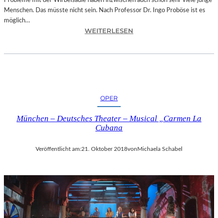
Probleme mit der Wirbelsäule haben inzwischen auch schon sehr viele junge
D
Menschen. Das müsste nicht sein. Nach Professor Dr. Ingo Proböse ist es
O
möglich…
K
:
WEITERLESEN
U
I
M
N
E
G
N
O
T
F
A
R
T
OPER
O
I
B
O
München – Deutsches Theater – Musical „Carmen La
Ö
N
Cubana
S
„
E
I
Veröffentlicht am:
21. Oktober 2018
von
Michaela Schabel
„
C
B
E
A
A
N
G
D
E
S
D
C
“