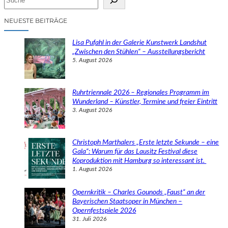
u
c
NEUESTE BEITRÄGE
h
e
Lisa Pufahl in der Galerie Kunstwerk Landshut
n
„Zwischen den Stühlen“ – Ausstellungsbericht
5. August 2026
Ruhrtriennale 2026 – Regionales Programm im
Wunderland – Künstler, Termine und freier Eintritt
3. August 2026
Christoph Marthalers „Erste letzte Sekunde – eine
Gala“: Warum für das Lausitz Festival diese
Koproduktion mit Hamburg so interessant ist.
1. August 2026
Opernkritik – Charles Gounods „Faust“ an der
Bayerischen Staatsoper in München –
Opernfestspiele 2026
31. Juli 2026