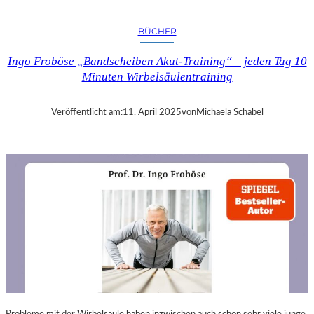
A
N
BÜCHER
D
R
Ingo Froböse „Bandscheiben Akut-Training“ – jeden Tag 10
A
Minuten Wirbelsäulentraining
S
E
L
Veröffentlicht am:
11. April 2025
von
Michaela Schabel
L
S
E
I
N
F
Ü
H
L
S
A
M
E