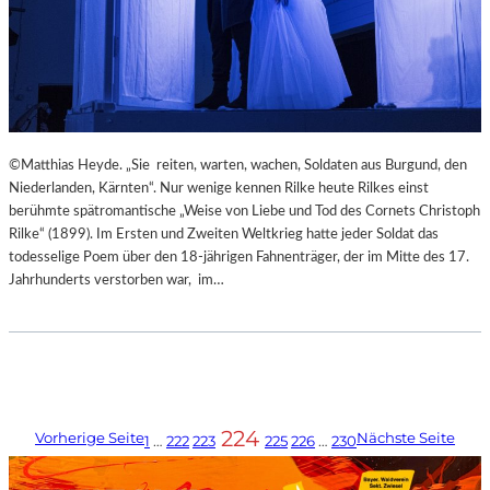
©Matthias Heyde. „Sie reiten, warten, wachen, Soldaten aus Burgund, den
Niederlanden, Kärnten“. Nur wenige kennen Rilke heute Rilkes einst
berühmte spätromantische „Weise von Liebe und Tod des Cornets Christoph
Rilke“ (1899). Im Ersten und Zweiten Weltkrieg hatte jeder Soldat das
todesselige Poem über den 18-jährigen Fahnenträger, der im Mitte des 17.
Jahrhunderts verstorben war, im…
224
Vorherige Seite
Nächste Seite
1
…
222
223
225
226
…
230