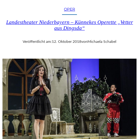
OPER
Landestheater Niederbayern – Künnekes Operette „Vetter
aus Dingsda“
Veröffentlicht am:
12. Oktober 2018
von
Michaela Schabel