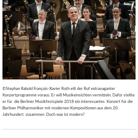
©Stephan Rabold François-Xavier Roth eilt der Ruf extravaganter
Konzertprogramme voraus. Er will Musikeinsichten vermitteln. Dafür stellte
er für die Berliner Musikfestspiele 2018 ein interessantes Konzert für die
Berliner Philharmoniker mit modernen Kompositionen aus dem 20.
Jahrhundert zusammen Doch was ist modern?