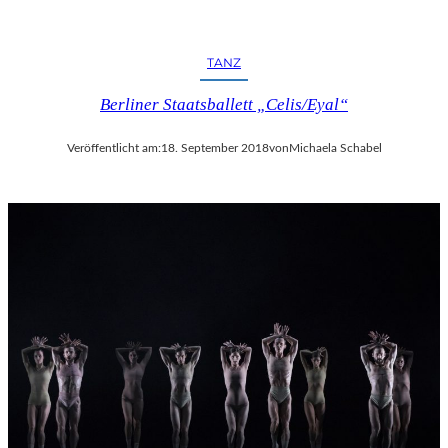
TANZ
Berliner Staatsballett „Celis/Eyal“
Veröffentlicht am:
18. September 2018
von
Michaela Schabel