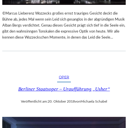
L
S
©Marcus Lieberenz Wozzecks großes ernst trauriges Gesicht deckt die
Ä
Bühne ab, jedes Mal wenn sein Leid sich gesanglos in der abgründigen Musik
U
Alban Bergs verdichtet. Genau dieses Gesicht prägt sich tief in die Seele ein,
L
gibt den wahnsinngen Tonskalen die expressive Optik von heute. Wir alle
E
kennen diese Wozzeckschen Momente, in denen das Leid die Seele…
N
T
R
A
I
N
OPER
I
N
Berliner Staatsoper – Uraufführung „Usher“
G
Veröffentlicht am:
20. Oktober 2018
von
Michaela Schabel