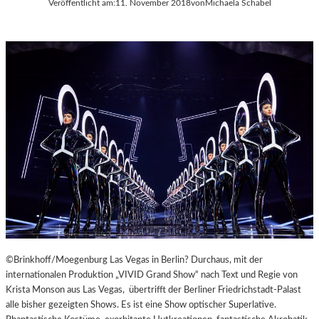
Veröffentlicht am:
11. November 2018
von
Michaela Schabel
A
Y
E
R
N
©Brinkhoff/Moegenburg Las Vegas in Berlin? Durchaus, mit der
internationalen Produktion „VIVID Grand Show“ nach Text und Regie von
Krista Monson aus Las Vegas, übertrifft der Berliner Friedrichstadt-Palast
alle bisher gezeigten Shows. Es ist eine Show optischer Superlative.