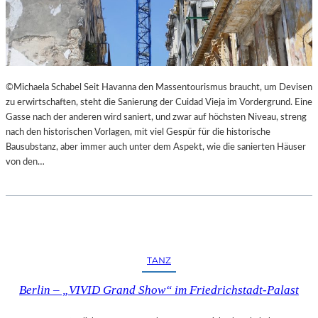
I
E
M
S
L
T
A
H
N
E
D
A
©Michaela Schabel Seit Havanna den Massentourismus braucht, um Devisen
E
T
zu erwirtschaften, steht die Sanierung der Cuidad Vieja im Vordergrund. Eine
S
E
Gasse nach der anderen wird saniert, und zwar auf höchsten Niveau, streng
T
R
nach den historischen Vorlagen, mit viel Gespür für die historische
H
Bausubstanz, aber immer auch unter dem Aspekt, wie die sanierten Häuser
E
von den…
A
T
E
R
N
I
E
TANZ
D
E
Berlin – „VIVID Grand Show“ im Friedrichstadt-Palast
R
B