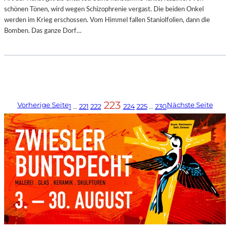
schönen Tönen, wird wegen Schizophrenie vergast. Die beiden Onkel
werden im Krieg erschossen. Vom Himmel fallen Staniolfolien, dann die
Bomben. Das ganze Dorf…
223
Vorherige Seite
Nächste Seite
1
…
221
222
224
225
…
230