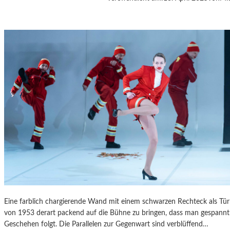
A
S
K
Ö
C
K
S
A
G
I
T
A
T
I
O
N
S
S
Eine farblich chargierende Wand mit einem schwarzen Rechteck als T
T
von 1953 derart packend auf die Bühne zu bringen, dass man gespannt 
Ü
Geschehen folgt. Die Parallelen zur Gegenwart sind verblüffend…