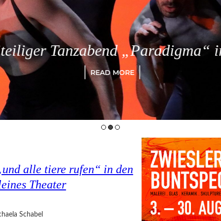
eiliger Tanzabend „Paradigma“ in
READ MORE
nd alle tiere rufen“ in den
eines Theater
haela Schabel