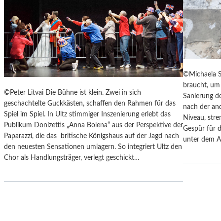
Y
“
S
I
„
N
F
D
A
E
H
N
R
L
©Michaela S
E
A
braucht, um 
N
N
©Peter Litvai Die Bühne ist klein. Zwei in sich
Sanierung de
H
D
geschachtelte Guckkästen, schaffen den Rahmen für das
nach der an
E
S
Spiel im Spiel. In Ultz stimmiger Inszenierung erlebt das
Niveau, stre
I
H
Publikum Donizettis „Anna Bolena“ aus der Perspektive der
Gespür für d
T
U
Paparazzi, die das britische Königshaus auf der Jagd nach
unter dem A
4
T
den neuesten Sensationen umlagern. So integriert Ultz den
5
E
Chor als Handlungsträger, verlegt geschickt…
1
R
“
K
–
A
M
M
I
M
T
E