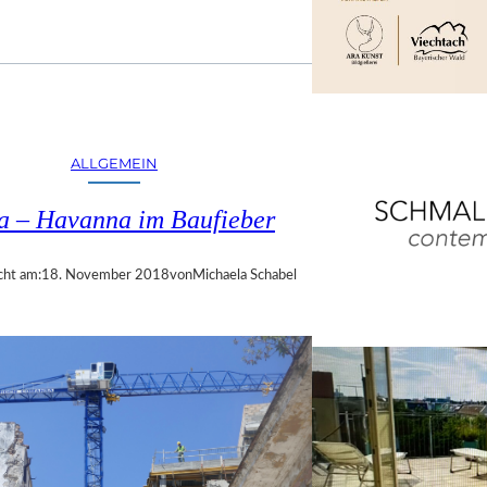
ALLGEMEIN
a – Havanna im Baufieber
cht am:
18. November 2018
von
Michaela Schabel