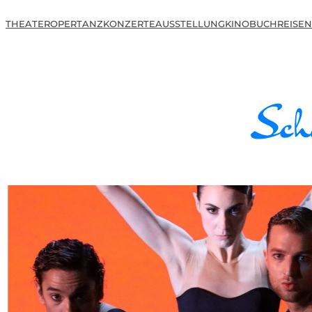
THEATER
OPER
TANZ
KONZERTE
AUSSTELLUNG
KINO
BUCH
REISEN