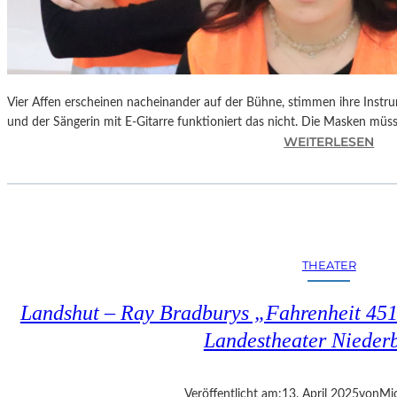
Vier Affen erscheinen nacheinander auf der Bühne, stimmen ihre Instr
und der Sängerin mit E-Gitarre funktioniert das nicht. Die Masken mü
:
WEITERLESEN
L
A
N
D
S
H
THEATER
U
T
Landshut – Ray Bradburys „Fahrenheit 451“
–
T
Landestheater Nieder
H
O
M
Veröffentlicht am:
13. April 2025
von
Mic