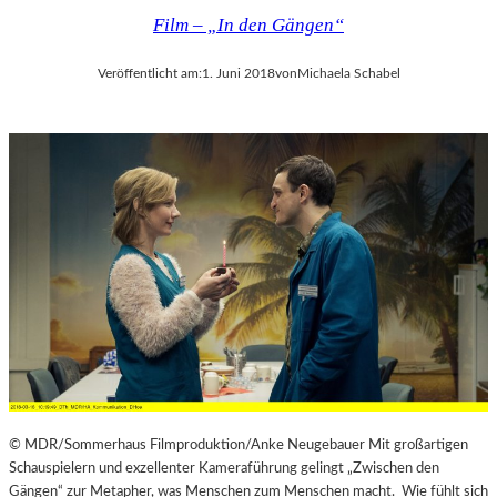
Film – „In den Gängen“
Veröffentlicht am:
1. Juni 2018
von
Michaela Schabel
© MDR/Sommerhaus Filmproduktion/Anke Neugebauer Mit großartigen
Schauspielern und exzellenter Kameraführung gelingt „Zwischen den
Gängen“ zur Metapher, was Menschen zum Menschen macht. Wie fühlt sich