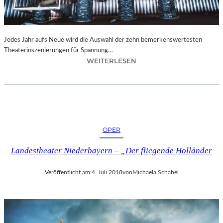
N
I
C
H
Jedes Jahr aufs Neue wird die Auswahl der zehn bemerkenswertesten
T
Theaterinszenierungen für Spannung…
W
:
WEITERLESEN
E
B
R
E
D
R
E
L
N
I
“
N
OPER
–
„
Landestheater Niederbayern – „Der fliegende Holländer
6
2
Veröffentlicht am:
4. Juli 2018
von
Michaela Schabel
.
T
H
E
A