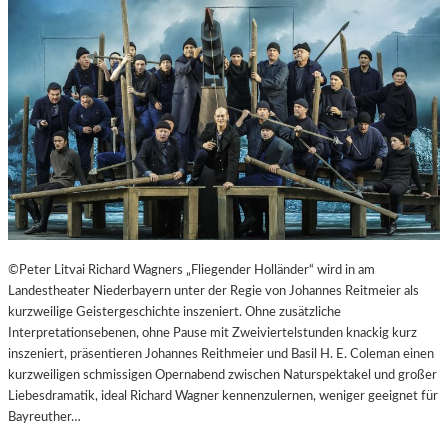
T
E
R
T
R
E
F
F
E
N
“
D
E
©Peter Litvai Richard Wagners „Fliegender Holländer“ wird in am
R
Landestheater Niederbayern unter der Regie von Johannes Reitmeier als
B
kurzweilige Geistergeschichte inszeniert. Ohne zusätzliche
E
Interpretationsebenen, ohne Pause mit Zweiviertelstunden knackig kurz
R
inszeniert, präsentieren Johannes Reithmeier und Basil H. E. Coleman einen
L
kurzweiligen schmissigen Opernabend zwischen Naturspektakel und großer
I
Liebesdramatik, ideal Richard Wagner kennenzulernen, weniger geeignet für
N
Bayreuther…
E