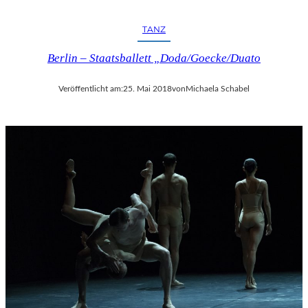
TANZ
Berlin – Staatsballett „Doda/Goecke/Duato
Veröffentlicht am:
25. Mai 2018
von
Michaela Schabel