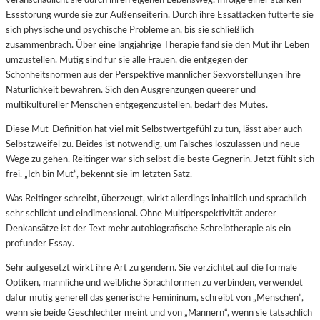
Essstörung wurde sie zur Außenseiterin. Durch ihre Essattacken futterte sie
sich physische und psychische Probleme an, bis sie schließlich
zusammenbrach. Über eine langjährige Therapie fand sie den Mut ihr Leben
umzustellen. Mutig sind für sie alle Frauen, die entgegen der
Schönheitsnormen aus der Perspektive männlicher Sexvorstellungen ihre
Natürlichkeit bewahren. Sich den Ausgrenzungen queerer und
multikultureller Menschen entgegenzustellen, bedarf des Mutes.
Diese Mut-Definition hat viel mit Selbstwertgefühl zu tun, lässt aber auch
Selbstzweifel zu. Beides ist notwendig, um Falsches loszulassen und neue
Wege zu gehen. Reitinger war sich selbst die beste Gegnerin. Jetzt fühlt sich
frei. „Ich bin Mut“, bekennt sie im letzten Satz.
Was Reitinger schreibt, überzeugt, wirkt allerdings inhaltlich und sprachlich
sehr schlicht und eindimensional. Ohne Multiperspektivität anderer
Denkansätze ist der Text mehr autobiografische Schreibtherapie als ein
profunder Essay.
Sehr aufgesetzt wirkt ihre Art zu gendern. Sie verzichtet auf die formale
Optiken, männliche und weibliche Sprachformen zu verbinden, verwendet
dafür mutig generell das generische Femininum, schreibt von „Menschen“,
wenn sie beide Geschlechter meint und von „Männern“, wenn sie tatsächlich