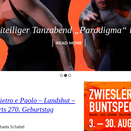
eiliger Tanzabend „Paradigma“ in
READ MORE
ietro e Paolo – Landshut –
rts 270. Geburtstag
haela Schabel