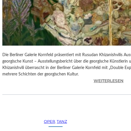
H
E
S
T
E
R
P
I
E
Die Berliner Galerie Kornfeld präsentiert mit Rusudan Khizanishvilis A
T
georgische Kunst – Ausstellungsbericht über die georgische Künstlerin
R
Khizanishvili überrascht in der Berliner Galerie Kornfeld mit „Double Ex
O
mehrere Schichten der georgischen Kultur.
E
:
WEITERLESEN
P
R
A
U
O
S
L
U
O
D
–
A
OPER
, 
TANZ
L
N
A