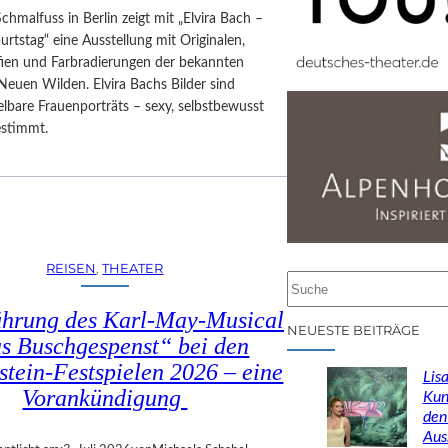
Schmalfuss in Berlin zeigt mit „Elvira Bach –
rtstag“ eine Ausstellung mit Originalen,
afien und Farbradierungen der bekannten
Neuen Wilden. Elvira Bachs Bilder sind
lbare Frauenporträts – sexy, selbstbewusst
estimmt.
REISEN
, 
THEATER
S
u
ührung des Karl-May-Musical
c
NEUESTE BEITRÄGE
s Buschgespenst“ bei den
h
stein-Festspielen 2026 – eine
e
Lisa
n
Vorankündigung
Kun
den
Aus