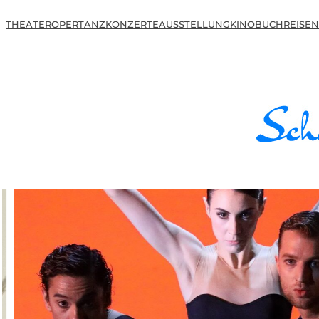
THEATER
OPER
TANZ
KONZERTE
AUSSTELLUNG
KINO
BUCH
REISEN