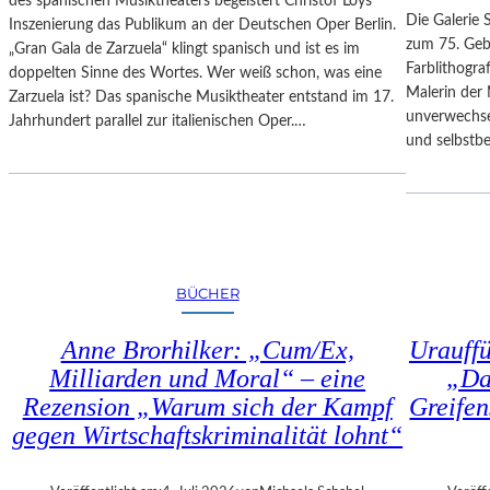
des spanischen Musiktheaters begeistert Christof Loys
–
N
Die Galerie 
Inszenierung das Publikum an der Deutschen Oper Berlin.
A
–
zum 75. Gebu
„Gran Gala de Zarzuela“ klingt spanisch und ist es im
U
A
Farblithogr
doppelten Sinne des Wortes. Wer weiß schon, was eine
S
U
Malerin der 
Zarzuela ist? Das spanische Musiktheater entstand im 17.
B
S
unverwechse
Jahrhundert parallel zur italienischen Oper.…
L
S
und selbstb
I
T
C
E
K
L
A
L
U
U
F
N
BÜCHER
M
G
O
„
Anne Brorhilker: „Cum/Ex,
Urauff
Z
D
A
Milliarden und Moral“ – eine
„Da
O
R
Rezension „Warum sich der Kampf
Greifen
U
T
B
gegen Wirtschaftskriminalität lohnt“
S
L
2
E