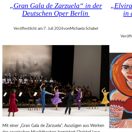
K
„Gran Gala de Zarzuela“ in der
„Elvir
N
H
Deutschen Oper Berlin
in
D
I
S
Z
H
A
Veröffentlicht am:
7. Juli 2026
von
Michaela Schabel
U
N
Veröff
T
I
–
S
K
H
O
V
N
I
Z
L
E
I
R
T
I
K
N
R
B
I
E
T
R
I
L
Mit einer „Gran Gala de Zarzuela“, Auszügen aus Werken
K
I