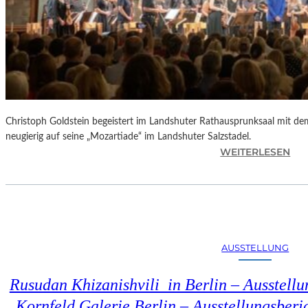
Christoph Goldstein begeistert im Landshuter Rathausprunksaal mit de
neugierig auf seine „Mozartiade“ im Landshuter Salzstadel.
:
WEITERLESEN
C
H
R
I
S
T
AUSSTELLUNG
O
P
Rusudan Khizanishvili in Berlin – Ausstell
H
G
Kornfeld Galerie Berlin – Ausstellungsberi