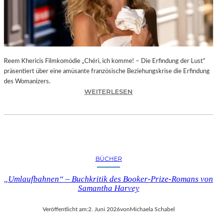
T
O
F
T
E
N
Reem Khericis Filmkomödie „Chéri, ich komme! – Die Erfindung der Lust“
D
präsentiert über eine amüsante französische Beziehungskrise die Erfindung
E
des Womanizers.
:
R
WEITERLESEN
„
N
C
E
H
S
É
S
R
“
I
I
BÜCHER
,
N
I
D
„Umlaufbahnen“ – Buchkritik des Booker-Prize-Romans von
C
E
Samantha Harvey
H
R
K
G
Veröffentlicht am:
2. Juni 2026
von
Michaela Schabel
O
A