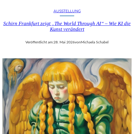
AUSSTELLUNG
Schirn Frankfurt zeigt „The World Through AI“ – Wie KI die
Kunst verändert
Veröffentlicht am:
28. Mai 2026
von
Michaela Schabel