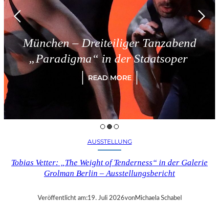
Dreiteiliger Tanzabend
Triest 
a“ in der Staatsoper
READ MORE
AUSSTELLUNG
Tobias Vetter: „The Weight of Tenderness“ in der Galerie
Grolman Berlin – Ausstellungsbericht
Veröffentlicht am:
19. Juli 2026
von
Michaela Schabel