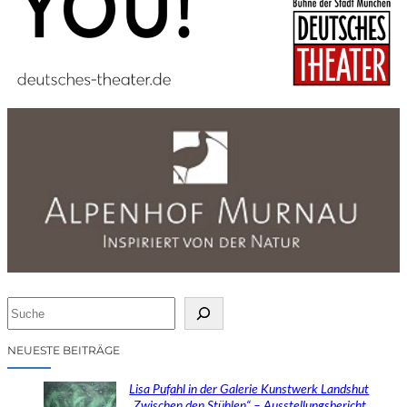
S
u
c
NEUESTE BEITRÄGE
h
e
Lisa Pufahl in der Galerie Kunstwerk Landshut
n
„Zwischen den Stühlen“ – Ausstellungsbericht