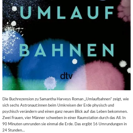
U
S
S
S
T
T
“
E
:
L
K
L
R
U
I
N
T
G
I
S
K
B
–
E
S
R
C
I
H
C
A
H
Die Buchrezension zu Samantha Harveys Roman „Umlaufbahnen“ zeigt, wie
B
T
sich sechs Astronaut:innen beim Umkreisen der Erde physisch und
E
psychisch verändern und einen ganz neuen Blick auf das Leben bekommen.
L
Zwei Frauen, vier Männer schweben in einer Raumstation durch das All. In
-
90 Minuten umrunden sie einmal die Erde. Das ergibt 16 Umrundungen in
K
24 Stunden…
U