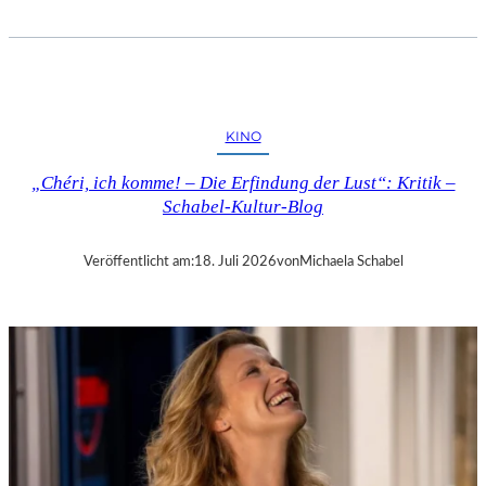
T
O
B
I
A
S
KINO
V
E
„Chéri, ich komme! – Die Erfindung der Lust“: Kritik –
T
Schabel-Kultur-Blog
T
E
R
Veröffentlicht am:
18. Juli 2026
von
Michaela Schabel
:
„
T
H
E
W
E
I
G
H