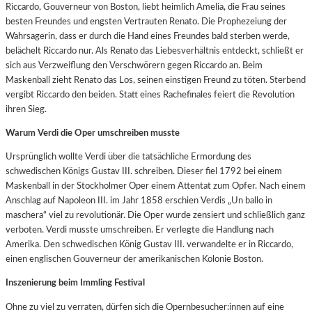
Riccardo, Gouverneur von Boston, liebt heimlich Amelia, die Frau seines
besten Freundes und engsten Vertrauten Renato. Die Prophezeiung der
Wahrsagerin, dass er durch die Hand eines Freundes bald sterben werde,
belächelt Riccardo nur. Als Renato das Liebesverhältnis entdeckt, schließt er
sich aus Verzweiflung den Verschwörern gegen Riccardo an. Beim
Maskenball zieht Renato das Los, seinen einstigen Freund zu töten. Sterbend
vergibt Riccardo den beiden. Statt eines Rachefinales feiert die Revolution
ihren Sieg.
Warum Verdi die Oper umschreiben musste
Ursprünglich wollte Verdi über die tatsächliche Ermordung des
schwedischen Königs Gustav III. schreiben. Dieser fiel 1792 bei einem
Maskenball in der Stockholmer Oper einem Attentat zum Opfer. Nach einem
Anschlag auf Napoleon III. im Jahr 1858 erschien Verdis „Un ballo in
maschera“ viel zu revolutionär. Die Oper wurde zensiert und schließlich ganz
verboten. Verdi musste umschreiben. Er verlegte die Handlung nach
Amerika. Den schwedischen König Gustav III. verwandelte er in Riccardo,
einen englischen Gouverneur der amerikanischen Kolonie Boston.
Inszenierung beim Immling Festival
Ohne zu viel zu verraten, dürfen sich die Opernbesucher:innen auf eine