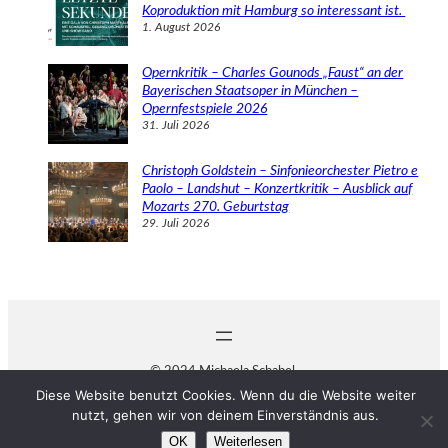
Koproduktion mit Hamburg so interessant ist.
1. August 2026
Opernkritik – Charles Gounods „Faust“ an der
Bayerischen Staatsoper in München –
Opernfestspiele 2026
31. Juli 2026
Christoph Goldstein – Sinfonieorchester Pietro e
Paolo – Landshut – Konzertkritik – Ausblick auf
Mozarts 270. Geburtstag
29. Juli 2026
© 2024 Michaela Schabel
Diese Website benutzt Cookies. Wenn du die Website weiter
nutzt, gehen wir von deinem Einverständnis aus.
OK
Weiterlesen