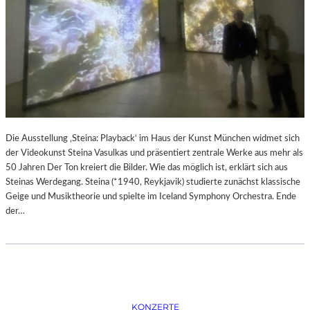
S
I
O
N
I
S
M
U
S
“
Die Ausstellung ‚Steina: Playback‘ im Haus der Kunst München widmet sich
I
der Videokunst Steina Vasulkas und präsentiert zentrale Werke aus mehr als
M
50 Jahren Der Ton kreiert die Bilder. Wie das möglich ist, erklärt sich aus
M
Steinas Werdegang. Steina (*1940, Reykjavik) studierte zunächst klassische
U
Geige und Musiktheorie und spielte im Iceland Symphony Orchestra. Ende
S
der…
E
U
M
B
A
R
KONZERTE
B