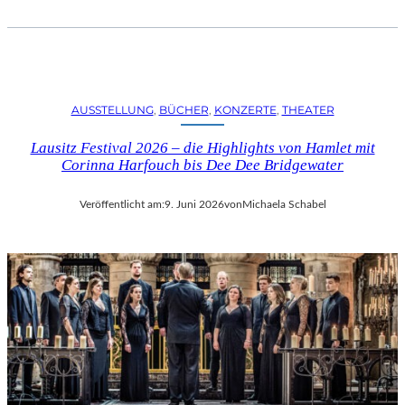
AUSSTELLUNG
, 
BÜCHER
, 
KONZERTE
, 
THEATER
Lausitz Festival 2026 – die Highlights von Hamlet mit
Corinna Harfouch bis Dee Dee Bridgewater
Veröffentlicht am:
9. Juni 2026
von
Michaela Schabel