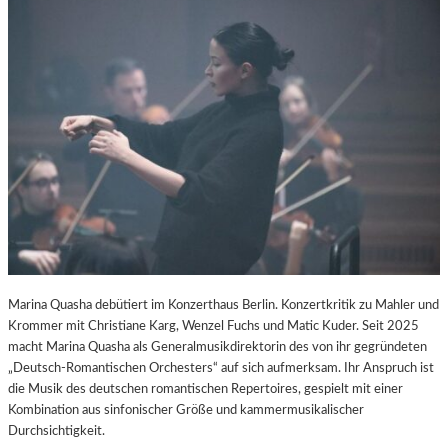
K
U
L
T
U
R
-
B
L
O
G
Marina Quasha debütiert im Konzerthaus Berlin. Konzertkritik zu Mahler und
Krommer mit Christiane Karg, Wenzel Fuchs und Matic Kuder. Seit 2025
macht Marina Quasha als Generalmusikdirektorin des von ihr gegründeten
„Deutsch-Romantischen Orchesters“ auf sich aufmerksam. Ihr Anspruch ist
die Musik des deutschen romantischen Repertoires, gespielt mit einer
Kombination aus sinfonischer Größe und kammermusikalischer
Durchsichtigkeit.