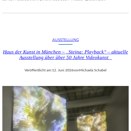
S
I
G
N
A
C
AUSSTELLUNG
U
N
Haus der Kunst in München – „Steina: Playback“ – aktuelle
D
Ausstellung über über 50 Jahre Videokunst
D
E
Veröffentlicht am:
12. Juni 2026
von
Michaela Schabel
R
N
E
O
I
M
P
R
E
S