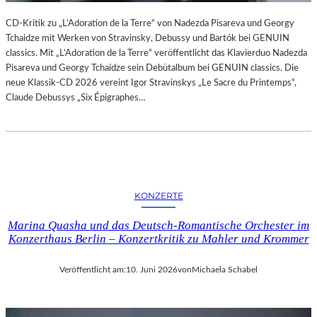
L
U
CD-Kritik zu „L’Adoration de la Terre“ von Nadezda Pisareva und Georgy
N
Tchaidze mit Werken von Stravinsky, Debussy und Bartók bei GENUIN
G
classics. Mit „L’Adoration de la Terre“ veröffentlicht das Klavierduo Nadezda
S
Pisareva und Georgy Tchaidze sein Debütalbum bei GENUIN classics. Die
B
neue Klassik-CD 2026 vereint Igor Stravinskys „Le Sacre du Printemps“,
E
Claude Debussys „Six Épigraphes…
R
I
C
H
T
–
KONZERTE
S
C
Marina Quasha und das Deutsch-Romantische Orchester im
H
Konzerthaus Berlin – Konzertkritik zu Mahler und Krommer
A
B
Veröffentlicht am:
10. Juni 2026
von
Michaela Schabel
E
L
-