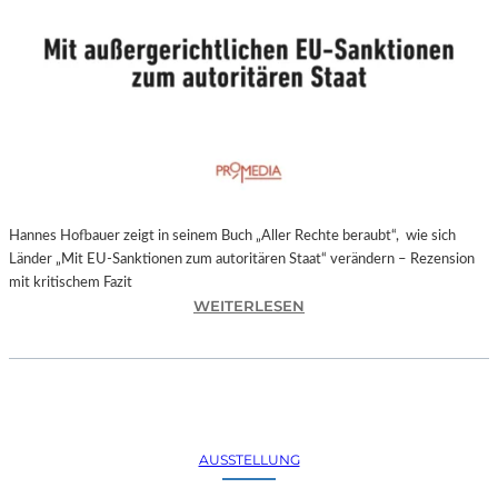
Hannes Hofbauer zeigt in seinem Buch „Aller Rechte beraubt“, wie sich
Länder „Mit EU-Sanktionen zum autoritären Staat“ verändern – Rezension
mit kritischem Fazit
:
WEITERLESEN
H
A
N
N
E
S
AUSSTELLUNG
H
O