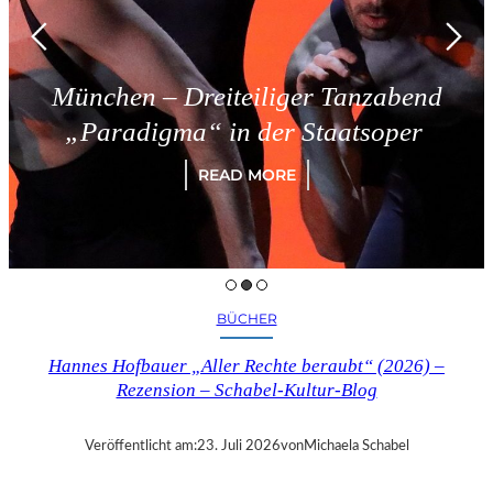
München – Dreiteiliger Tanzabend
„Paradigma“ in der Staatsoper
READ MORE
BÜCHER
Hannes Hofbauer „Aller Rechte beraubt“ (2026) –
Rezension – Schabel-Kultur-Blog
Veröffentlicht am:
23. Juli 2026
von
Michaela Schabel