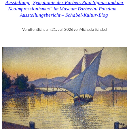
Ausstellung „Symphonie der Farben. Paul Signac und der
F
Neoimpressionismus“ im Museum Barberini Potsdam –
B
Ausstellungsbericht – Schabel-Kultur-Blog
A
U
E
Veröffentlicht am:
21. Juli 2026
von
Michaela Schabel
R
„
A
L
L
E
R
R
E
C
H
T
E
B
E
R