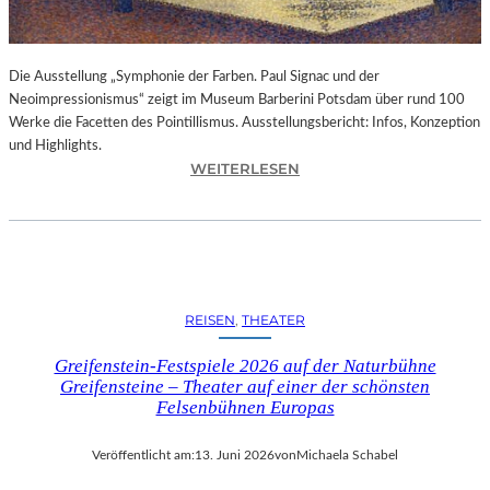
A
U
B
Die Ausstellung „Symphonie der Farben. Paul Signac und der
T
Neoimpressionismus“ zeigt im Museum Barberini Potsdam über rund 100
“
Werke die Facetten des Pointillismus. Ausstellungsbericht: Infos, Konzeption
(
und Highlights.
2
:
WEITERLESEN
0
A
2
U
6
S
)
S
–
T
R
E
E
REISEN
, 
THEATER
L
Z
L
E
Greifenstein-Festspiele 2026 auf der Naturbühne
U
N
Greifensteine – Theater auf einer der schönsten
N
S
Felsenbühnen Europas
G
I
„
O
Veröffentlicht am:
13. Juni 2026
von
Michaela Schabel
S
N
Y