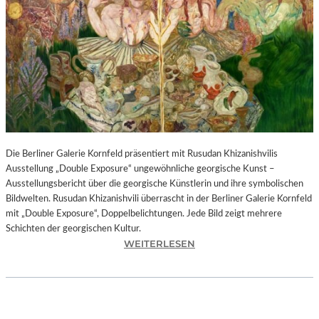
I
N
F
O
N
I
E
O
R
C
H
Die Berliner Galerie Kornfeld präsentiert mit Rusudan Khizanishvilis
E
Ausstellung „Double Exposure“ ungewöhnliche georgische Kunst –
S
Ausstellungsbericht über die georgische Künstlerin und ihre symbolischen
T
Bildwelten. Rusudan Khizanishvili überrascht in der Berliner Galerie Kornfeld
E
mit „Double Exposure“, Doppelbelichtungen. Jede Bild zeigt mehrere
R
Schichten der georgischen Kultur.
P
:
WEITERLESEN
I
R
E
U
T
S
R
U
O
D