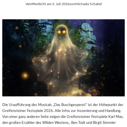
E
Veröffentlicht am:
3. Juli 2026
von
Michaela Schabel
L
-
K
U
L
T
U
R
-
B
L
O
G
Die Uraufführung des Musicals „Das Buschgespenst“ ist der Höhepunkt der
Greifensteiner Festspiele 2026. Alle Infos zur Inszenierung und Handlung.
Von einer ganz anderen Seite zeigen die Greifensteiner Festspiele Karl May,
den großen Erzähler des Wilden Westens,. Ben Todt und Birgit Simmler