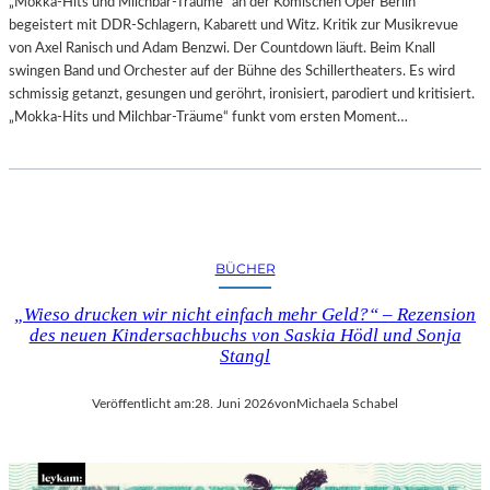
„Mokka-Hits und Milchbar-Träume“ an der Komischen Oper Berlin
begeistert mit DDR-Schlagern, Kabarett und Witz. Kritik zur Musikrevue
von Axel Ranisch und Adam Benzwi. Der Countdown läuft. Beim Knall
swingen Band und Orchester auf der Bühne des Schillertheaters. Es wird
schmissig getanzt, gesungen und geröhrt, ironisiert, parodiert und kritisiert.
„Mokka-Hits und Milchbar-Träume“ funkt vom ersten Moment…
BÜCHER
„Wieso drucken wir nicht einfach mehr Geld?“ – Rezension
des neuen Kindersachbuchs von Saskia Hödl und Sonja
Stangl
Veröffentlicht am:
28. Juni 2026
von
Michaela Schabel