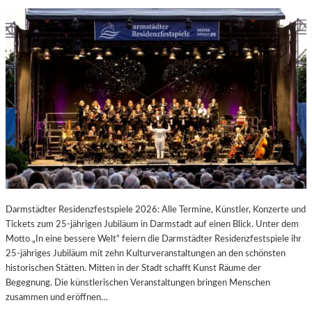
Darmstädter Residenzfestspiele 2026: Alle Termine, Künstler, Konzerte und
Tickets zum 25-jährigen Jubiläum in Darmstadt auf einen Blick. Unter dem
Motto „In eine bessere Welt“ feiern die Darmstädter Residenzfestspiele ihr
25-jähriges Jubiläum mit zehn Kulturveranstaltungen an den schönsten
historischen Stätten. Mitten in der Stadt schafft Kunst Räume der
Begegnung. Die künstlerischen Veranstaltungen bringen Menschen
zusammen und eröffnen…