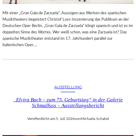
R
L
T
I
Mit einer „Gran Gala de Zarzuela“, Auszügen aus Werken des spanischen
K
N
Musiktheaters begeistert Christof Loys Inszenierung das Publikum an der
R
–
Deutschen Oper Berlin. „Gran Gala de Zarzuela“ klingt spanisch und ist es im
I
A
doppelten Sinne des Wortes. Wer weiß schon, was eine Zarzuela ist? Das
T
U
spanische Musiktheater entstand im 17. Jahrhundert parallel zur
I
S
italienischen Oper.…
K
S
–
T
A
E
U
L
S
L
B
U
L
N
AUSSTELLUNG
I
G
C
„Elvira Bach – zum 75. Geburtstag“ in der Galerie
„
K
Schmalfuss – Ausstellungsbericht
D
A
O
U
U
Veröffentlicht am:
5. Juli 2026
von
Michaela Schabel
F
B
M
L