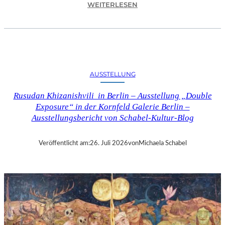
:
WEITERLESEN
C
H
R
I
S
T
AUSSTELLUNG
O
P
Rusudan Khizanishvili in Berlin – Ausstellung „Double
H
Exposure“ in der Kornfeld Galerie Berlin –
G
Ausstellungsbericht von Schabel-Kultur-Blog
O
L
D
Veröffentlicht am:
26. Juli 2026
von
Michaela Schabel
S
T
E
I
N
–
S