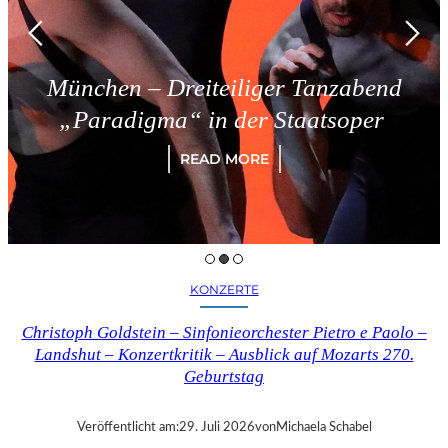
reiteiliger Tanzabend
Triest –
a“ in der Staatsoper
READ MORE
KONZERTE
Christoph Goldstein – Sinfonieorchester Pietro e Paolo –
Landshut – Konzertkritik – Ausblick auf Mozarts 270.
Geburtstag
Veröffentlicht am:
29. Juli 2026
von
Michaela Schabel