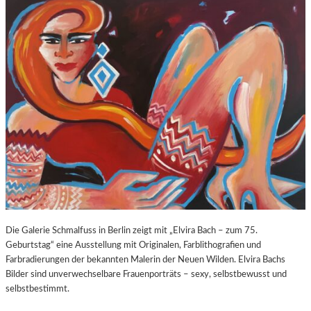
O
E
Z
E
A
X
R
P
T
O
S
S
2
U
7
R
0
E
.
“
G
I
E
N
B
D
U
E
R
R
T
K
Die Galerie Schmalfuss in Berlin zeigt mit „Elvira Bach – zum 75.
S
O
Geburtstag“ eine Ausstellung mit Originalen, Farblithografien und
T
R
Farbradierungen der bekannten Malerin der Neuen Wilden. Elvira Bachs
A
N
Bilder sind unverwechselbare Frauenporträts – sexy, selbstbewusst und
G
F
selbstbestimmt.
E
L