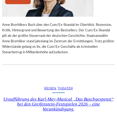
L
L
U
N
Anne Brorhilkers Buch über den Cum/Ex-Skandal im Überblick. Rezension,
G
Kritik, Hintergrund und Bewertung des Bestsellers. Der Cum/Ex-Skandal
S
gilt als der größte Steuerraub der deutschen Geschichte. Staatsanwältin
B
Anne Brorhilker stand jahrelang im Zentrum der Ermittlungen. Trotz größter
E
Widerstände gelang es ihr, die Cum/Ex-Geschäfte als kriminellen
R
Steuerbetrug in Milliardenhöhe aufzudecken.
I
C
H
T
V
O
N
REISEN
, 
THEATER
S
C
Uraufführung des Karl-May-Musical „Das Buschgespenst“
H
bei den Greifenstein-Festspielen 2026 – eine
A
Vorankündigung
B