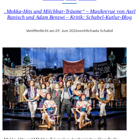
„Mokka-Hits und Milchbar-Träume“ – Musikrevue von Axel
Ranisch und Adam Benzwi – Kritik: Schabel-Kutlur-Blog
Veröffentlicht am:
29. Juni 2026
von
Michaela Schabel