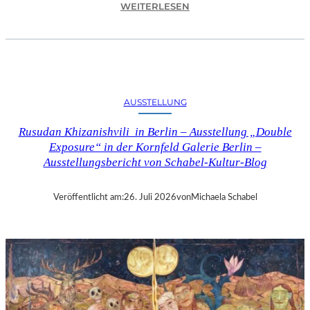
:
WEITERLESEN
C
H
R
I
S
T
AUSSTELLUNG
O
P
Rusudan Khizanishvili in Berlin – Ausstellung „Double
H
Exposure“ in der Kornfeld Galerie Berlin –
G
Ausstellungsbericht von Schabel-Kultur-Blog
O
L
D
Veröffentlicht am:
26. Juli 2026
von
Michaela Schabel
S
T
E
I
N
–
S