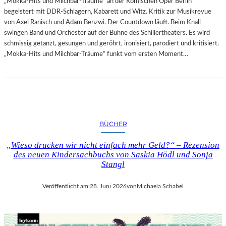
„Mokka-Hits und Milchbar-Träume“ an der Komischen Oper Berlin
begeistert mit DDR-Schlagern, Kabarett und Witz. Kritik zur Musikrevue
von Axel Ranisch und Adam Benzwi. Der Countdown läuft. Beim Knall
swingen Band und Orchester auf der Bühne des Schillertheaters. Es wird
schmissig getanzt, gesungen und geröhrt, ironisiert, parodiert und kritisiert.
„Mokka-Hits und Milchbar-Träume“ funkt vom ersten Moment…
BÜCHER
„Wieso drucken wir nicht einfach mehr Geld?“ – Rezension
des neuen Kindersachbuchs von Saskia Hödl und Sonja
Stangl
Veröffentlicht am:
28. Juni 2026
von
Michaela Schabel