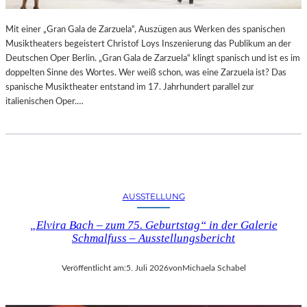
R
L
T
I
Mit einer „Gran Gala de Zarzuela“, Auszügen aus Werken des spanischen
K
N
Musiktheaters begeistert Christof Loys Inszenierung das Publikum an der
R
–
Deutschen Oper Berlin. „Gran Gala de Zarzuela“ klingt spanisch und ist es im
I
A
doppelten Sinne des Wortes. Wer weiß schon, was eine Zarzuela ist? Das
T
U
spanische Musiktheater entstand im 17. Jahrhundert parallel zur
I
S
italienischen Oper.…
K
S
–
T
A
E
U
L
S
L
B
U
L
N
AUSSTELLUNG
I
G
C
„Elvira Bach – zum 75. Geburtstag“ in der Galerie
„
K
Schmalfuss – Ausstellungsbericht
D
A
O
U
U
Veröffentlicht am:
5. Juli 2026
von
Michaela Schabel
F
B
M
L