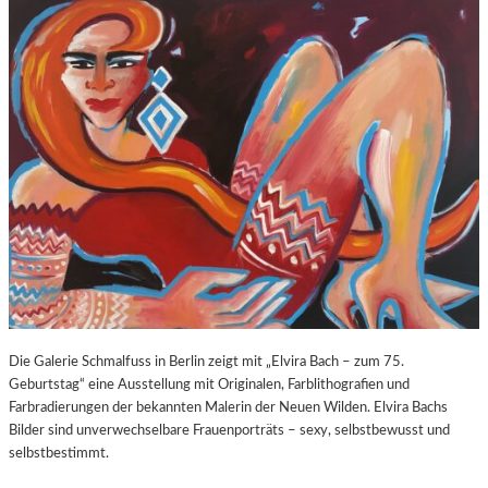
O
E
Z
E
A
X
R
P
T
O
S
S
2
U
7
R
0
E
.
“
G
I
E
N
B
D
U
E
R
R
T
K
Die Galerie Schmalfuss in Berlin zeigt mit „Elvira Bach – zum 75.
S
O
Geburtstag“ eine Ausstellung mit Originalen, Farblithografien und
T
R
Farbradierungen der bekannten Malerin der Neuen Wilden. Elvira Bachs
A
N
Bilder sind unverwechselbare Frauenporträts – sexy, selbstbewusst und
G
F
selbstbestimmt.
E
L