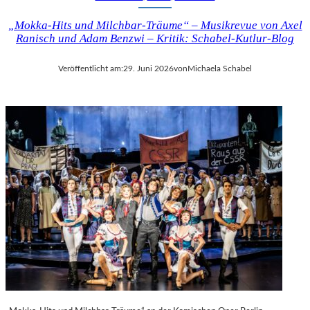
„Mokka-Hits und Milchbar-Träume“ – Musikrevue von Axel
Ranisch und Adam Benzwi – Kritik: Schabel-Kutlur-Blog
Veröffentlicht am:
29. Juni 2026
von
Michaela Schabel