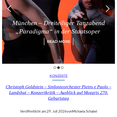
n – Dreiteiliger Tanzabend
Trie
digma“ in der Staatsoper
READ MORE
KONZERTE
Christoph Goldstein – Sinfonieorchester Pietro e Paolo –
Landshut – Konzertkritik – Ausblick auf Mozarts 270.
Geburtstag
Veröffentlicht am:
29. Juli 2026
von
Michaela Schabel