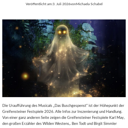
E
Veröffentlicht am:
3. Juli 2026
von
Michaela Schabel
L
-
K
U
L
T
U
R
-
B
L
O
G
Die Uraufführung des Musicals „Das Buschgespenst“ ist der Höhepunkt der
Greifensteiner Festspiele 2026. Alle Infos zur Inszenierung und Handlung.
Von einer ganz anderen Seite zeigen die Greifensteiner Festspiele Karl May,
den großen Erzähler des Wilden Westens,. Ben Todt und Birgit Simmler