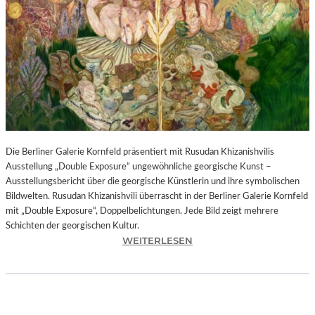
I
N
F
O
N
I
E
O
R
C
H
Die Berliner Galerie Kornfeld präsentiert mit Rusudan Khizanishvilis
E
Ausstellung „Double Exposure“ ungewöhnliche georgische Kunst –
S
Ausstellungsbericht über die georgische Künstlerin und ihre symbolischen
T
Bildwelten. Rusudan Khizanishvili überrascht in der Berliner Galerie Kornfeld
E
mit „Double Exposure“, Doppelbelichtungen. Jede Bild zeigt mehrere
R
Schichten der georgischen Kultur.
P
:
WEITERLESEN
I
R
E
U
T
S
R
U
O
D