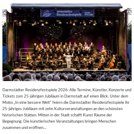
Darmstädter Residenzfestspiele 2026: Alle Termine, Künstler, Konzerte und
Tickets zum 25-jährigen Jubiläum in Darmstadt auf einen Blick. Unter dem
Motto „In eine bessere Welt“ feiern die Darmstädter Residenzfestspiele ihr
25-jähriges Jubiläum mit zehn Kulturveranstaltungen an den schönsten
historischen Stätten. Mitten in der Stadt schafft Kunst Räume der
Begegnung. Die künstlerischen Veranstaltungen bringen Menschen
zusammen und eröffnen…