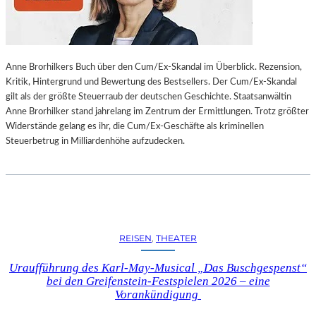
L
L
U
N
Anne Brorhilkers Buch über den Cum/Ex-Skandal im Überblick. Rezension,
G
Kritik, Hintergrund und Bewertung des Bestsellers. Der Cum/Ex-Skandal
S
gilt als der größte Steuerraub der deutschen Geschichte. Staatsanwältin
B
Anne Brorhilker stand jahrelang im Zentrum der Ermittlungen. Trotz größter
E
Widerstände gelang es ihr, die Cum/Ex-Geschäfte als kriminellen
R
Steuerbetrug in Milliardenhöhe aufzudecken.
I
C
H
T
V
O
N
REISEN
, 
THEATER
S
C
Uraufführung des Karl-May-Musical „Das Buschgespenst“
H
bei den Greifenstein-Festspielen 2026 – eine
A
Vorankündigung
B