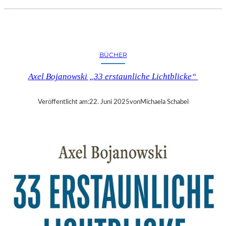
E
R
L
I
N
BÜCHER
–
„
Axel Bojanowski „33 erstaunliche Lichtblicke“
G
R
O
Veröffentlicht am:
22. Juni 2025
von
Michaela Schabel
SS
E
V
Ö
G
E
L
,
K
L
E