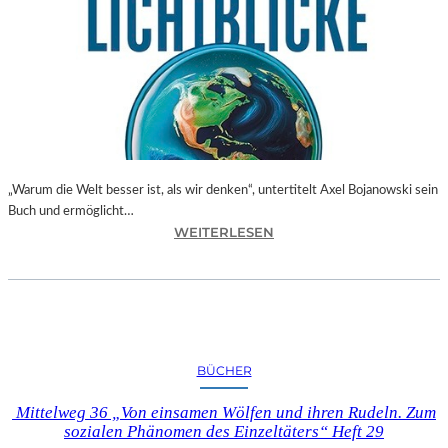
I
N
E
V
Ö
G
E
L
“
„Warum die Welt besser ist, als wir denken“, untertitelt Axel Bojanowski sein
–
Buch und ermöglicht…
G
:
WEITERLESEN
E
A
S
X
E
E
L
L
L
B
S
O
C
BÜCHER
J
H
A
A
Mittelweg 36 „Von einsamen Wölfen und ihren Rudeln. Zum
N
F
sozialen Phänomen des Einzeltäters“ Heft 29
O
T