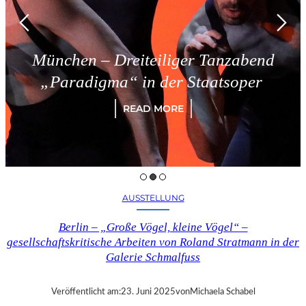
München – Dreiteiliger Tanzabend
„Paradigma“ in der Staatsoper
READ MORE
AUSSTELLUNG
Berlin – „Große Vögel, kleine Vögel“ –
gesellschaftskritische Arbeiten von Roland Stratmann in der
Galerie Schmalfuss
Veröffentlicht am:
23. Juni 2025
von
Michaela Schabel