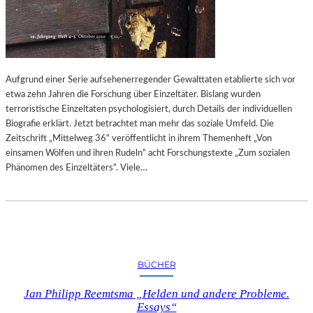
C
R
H
O
T
L
B
A
L
N
I
Aufgrund einer Serie aufsehenerregender Gewalttaten etablierte sich vor
D
C
etwa zehn Jahren die Forschung über Einzeltäter. Bislang wurden
S
K
terroristische Einzeltaten psychologisiert, durch Details der individuellen
T
E
Biografie erklärt. Jetzt betrachtet man mehr das soziale Umfeld. Die
R
“
Zeitschrift „Mittelweg 36“ veröffentlicht in ihrem Themenheft „Von
A
einsamen Wölfen und ihren Rudeln“ acht Forschungstexte „Zum sozialen
T
Phänomen des Einzeltäters“. Viele…
M
A
N
N
I
N
D
BÜCHER
E
R
Jan Philipp Reemtsma „Helden und andere Probleme.
G
Essays“