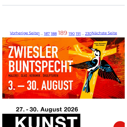
189
Vorherige Seite
Nächste Seite
1
…
187
188
190
191
…
230