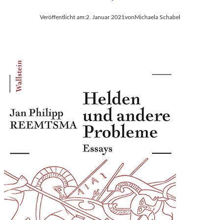
A
L
Veröffentlicht am:
2. Januar 2021
von
Michaela Schabel
E
R
I
E
S
C
H
M
A
L
F
U
S
S