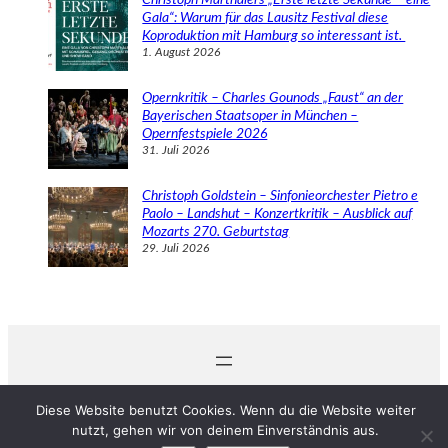
Gala“: Warum für das Lausitz Festival diese
Koproduktion mit Hamburg so interessant ist.
1. August 2026
Opernkritik – Charles Gounods „Faust“ an der
Bayerischen Staatsoper in München –
Opernfestspiele 2026
31. Juli 2026
Christoph Goldstein – Sinfonieorchester Pietro e
Paolo – Landshut – Konzertkritik – Ausblick auf
Mozarts 270. Geburtstag
29. Juli 2026
© 2024 Michaela Schabel
Diese Website benutzt Cookies. Wenn du die Website weiter
nutzt, gehen wir von deinem Einverständnis aus.