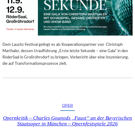
E
N
“
–
A
U
S
Dem Lausitz Festival gelingt es als Kooperationspartner von Christoph
S
Marthaler, dessen Uraufführung „Erste letzte Sekunde – eine Gala“ in den
T
RöderSaal in Großröhrsdorf zu bringen. Vorbericht über eine Inszenierung,
E
die auf Transformationsprozesse zielt.
L
L
U
N
G
S
OPER
B
E
Opernkritik – Charles Gounods „Faust“ an der Bayerischen
R
Staatsoper in München – Opernfestspiele 2026
I
C