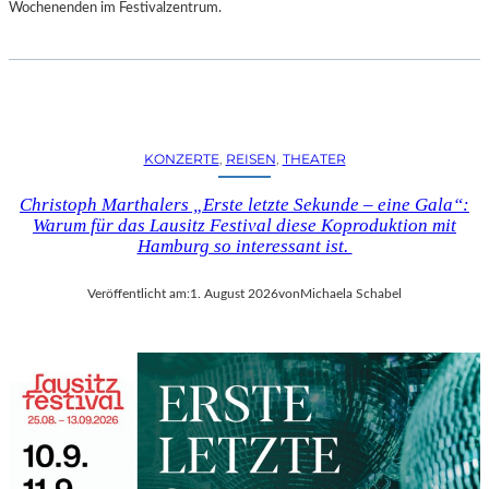
D
Wochenenden im Festivalzentrum.
S
H
U
T
„
Z
KONZERTE
, 
REISEN
, 
THEATER
W
I
Christoph Marthalers „Erste letzte Sekunde – eine Gala“:
S
Warum für das Lausitz Festival diese Koproduktion mit
C
Hamburg so interessant ist.
H
E
Veröffentlicht am:
1. August 2026
von
Michaela Schabel
N
D
E
N
S
T
Ü
H
L