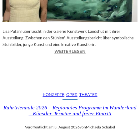
E
D
R
O
Lisa Pufahl überrascht in der Galerie Kunstwerk Landshut mit ihrer
A
Ausstellung ‚Zwischen den Stühlen‘. Ausstellungsbericht über symbolische
L
Stuhlbilder, junge Kunst und eine kreative Künstlerin.
M
:
WEITERLESEN
O
L
D
I
Ó
S
V
A
A
P
R
U
S
KONZERTE
, 
OPER
, 
THEATER
F
N
A
E
Ruhrtriennale 2026 – Regionales Programm im Wunderland
H
U
– Künstler, Termine und freier Eintritt
L
E
I
M
Veröffentlicht am:
3. August 2026
von
Michaela Schabel
N
F
D
I