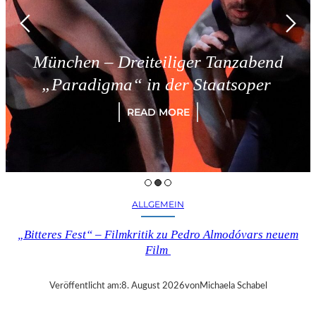
– Dreiteiliger Tanzabend
Tries
gma“ in der Staatsoper
READ MORE
ALLGEMEIN
„Bitteres Fest“ – Filmkritik zu Pedro Almodóvars neuem
Film
Veröffentlicht am:
8. August 2026
von
Michaela Schabel