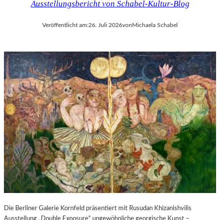
Ausstellungsbericht von Schabel-Kultur-Blog
Veröffentlicht am:
26. Juli 2026
von
Michaela Schabel
Die Berliner Galerie Kornfeld präsentiert mit Rusudan Khizanishvilis
Ausstellung „Double Exposure“ ungewöhnliche georgische Kunst –