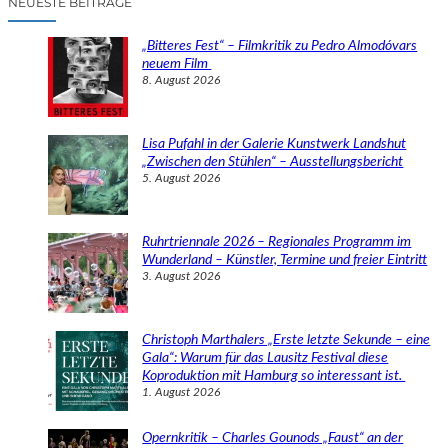
NEUESTE BEITRÄGE
h
e
„Bitteres Fest“ – Filmkritik zu Pedro Almodóvars
n
neuem Film
8. August 2026
Lisa Pufahl in der Galerie Kunstwerk Landshut
„Zwischen den Stühlen“ – Ausstellungsbericht
5. August 2026
Ruhrtriennale 2026 – Regionales Programm im
Wunderland – Künstler, Termine und freier Eintritt
3. August 2026
Christoph Marthalers „Erste letzte Sekunde – eine
Gala“: Warum für das Lausitz Festival diese
Koproduktion mit Hamburg so interessant ist.
1. August 2026
Opernkritik – Charles Gounods „Faust“ an der