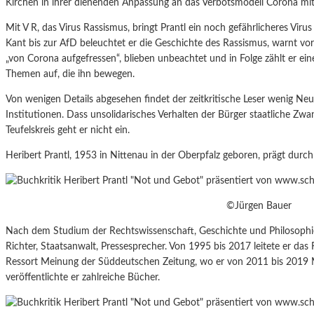
Kirchen in ihrer dienenden Anpassung an das Verbotsmodell Corona mit 
Mit V R, das Virus Rassismus, bringt Prantl ein noch gefährlicheres Virus
Kant bis zur AfD beleuchtet er die Geschichte des Rassismus, warnt v
„von Corona aufgefressen“, blieben unbeachtet und in Folge zählt er ei
Themen auf, die ihn bewegen.
Von wenigen Details abgesehen findet der zeitkritische Leser wenig Neu
Institutionen. Dass unsolidarisches Verhalten der Bürger staatliche Z
Teufelskreis geht er nicht ein.
Heribert Prantl, 1953 in Nittenau in der Oberpfalz geboren, prägt durch
©Jürgen Bauer
Nach dem Studium der Rechtswissenschaft, Geschichte und Philosophie 
Richter, Staatsanwalt, Pressesprecher. Von 1995 bis 2017 leitete er das
Ressort Meinung der Süddeutschen Zeitung, wo er von 2011 bis 2019 Mi
veröffentlichte er zahlreiche Bücher.