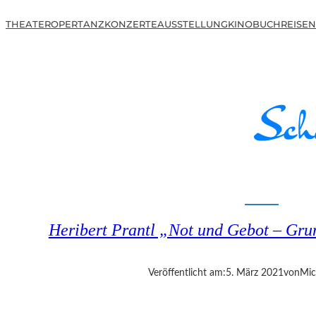
THEATER
OPER
TANZ
KONZERTE
AUSSTELLUNG
KINO
BUCH
REISEN
Heribert Prantl „Not und Gebot – Gru
Veröffentlicht am:
5. März 2021
von
Mic