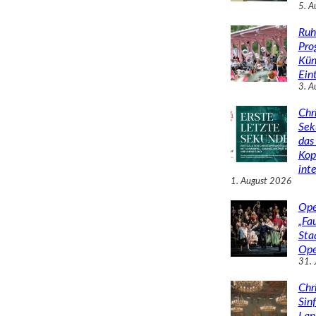
5. A
Ruh
Pro
Kün
Eint
3. A
Chr
Sek
das 
Kop
inte
1. August 2026
Ope
„Fa
Sta
Ope
31. 
Chr
Sin
Lan