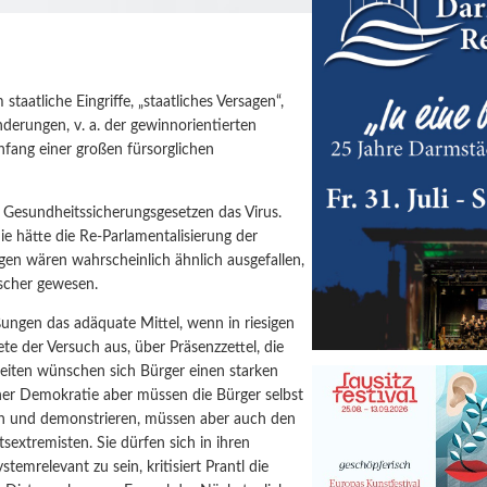
aatliche Eingriffe, „staatliches Versagen“,
derungen, v. a. der gewinnorientierten
fang einer großen fürsorglichen
n Gesundheitssicherungsgesetzen das Virus.
e hätte die Re-Parlamentalisierung der
n wären wahrscheinlich ähnlich ausgefallen,
scher gewesen.
ßungen das adäquate Mittel, wenn in riesigen
te der Versuch aus, über Präsenzzettel, die
zeiten wünschen sich Bürger einen starken
einer Demokratie aber müssen die Bürger selbst
n und demonstrieren, müssen aber auch den
xtremisten. Sie dürfen sich in ihren
stemrelevant zu sein, kritisiert Prantl die