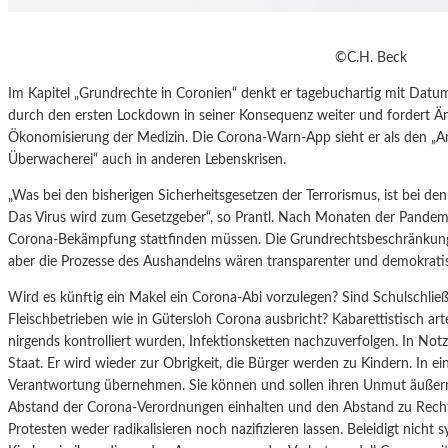
©C.H. Beck
Im Kapitel „Grundrechte in Coronien“ denkt er tagebuchartig mit Datum st
durch den ersten Lockdown in seiner Konsequenz weiter und fordert Än
Ökonomisierung der Medizin. Die Corona-Warn-App sieht er als den „An
Überwacherei“ auch in anderen Lebenskrisen.
„Was bei den bisherigen Sicherheitsgesetzen der Terrorismus, ist bei de
Das Virus wird zum Gesetzgeber“, so Prantl. Nach Monaten der Pandemi
Corona-Bekämpfung stattfinden müssen. Die Grundrechtsbeschränkunge
aber die Prozesse des Aushandelns wären transparenter und demokrati
Wird es künftig ein Makel ein Corona-Abi vorzulegen? Sind Schulschlie
Fleischbetrieben wie in Gütersloh Corona ausbricht? Kabarettistisch arte
nirgends kontrolliert wurden, Infektionsketten nachzuverfolgen. In Not
Staat. Er wird wieder zur Obrigkeit, die Bürger werden zu Kindern. In 
Verantwortung übernehmen. Sie können und sollen ihren Unmut äußer
Abstand der Corona-Verordnungen einhalten und den Abstand zu Rechtse
Protesten weder radikalisieren noch nazifizieren lassen. Beleidigt nicht sy