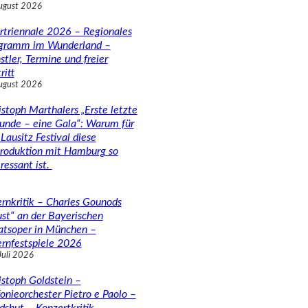
ugust 2026
rtriennale 2026 – Regionales
gramm im Wunderland –
stler, Termine und freier
ritt
ugust 2026
istoph Marthalers „Erste letzte
unde – eine Gala“: Warum für
Lausitz Festival diese
roduktion mit Hamburg so
ressant ist.
rnkritik – Charles Gounods
ust“ an der Bayerischen
atsoper in München –
rnfestspiele 2026
Juli 2026
istoph Goldstein –
fonieorchester Pietro e Paolo –
dshut – Konzertkritik –