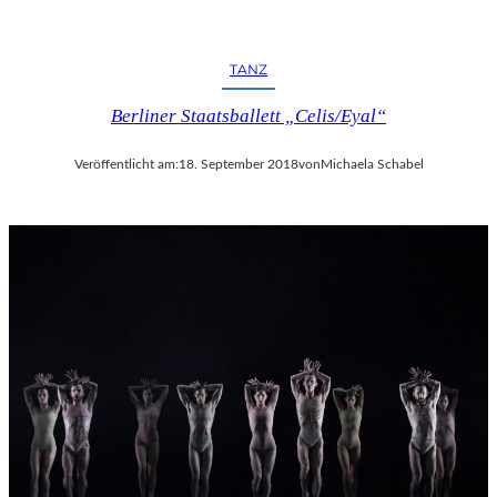
TANZ
Berliner Staatsballett „Celis/Eyal“
Veröffentlicht am:
18. September 2018
von
Michaela Schabel