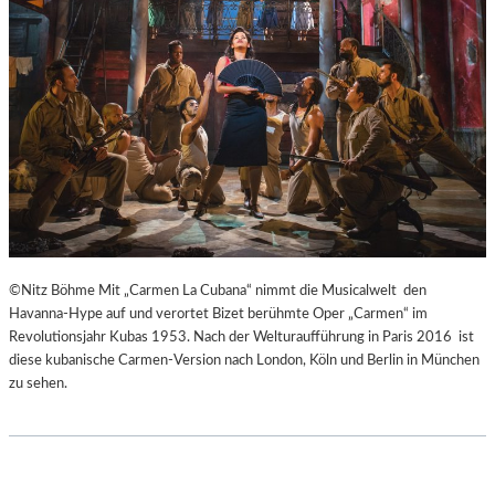
H
Ü
E
B
I
E
B
R
E
E
N
I
A
S
K
P
U
R
T
I
-
N
T
Z
©Nitz Böhme Mit „Carmen La Cubana“ nimmt die Musicalwelt den
R
E
Havanna-Hype auf und verortet Bizet berühmte Oper „Carmen“ im
A
S
Revolutionsjahr Kubas 1953. Nach der Welturaufführung in Paris 2016 ist
I
S
diese kubanische Carmen-Version nach London, Köln und Berlin in München
N
I
zu sehen.
I
N
N
N
G
E
“
N
–
I