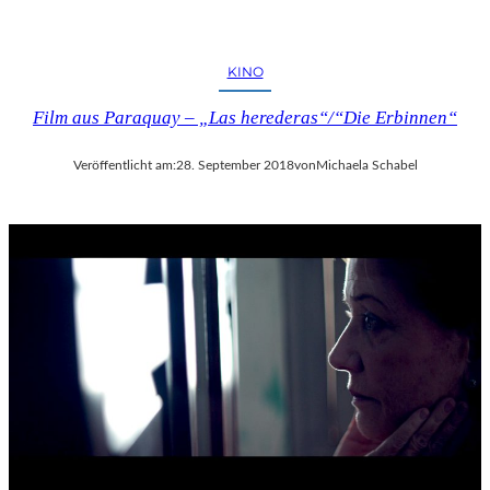
KINO
Film aus Paraquay – „Las herederas“/“Die Erbinnen“
Veröffentlicht am:
28. September 2018
von
Michaela Schabel