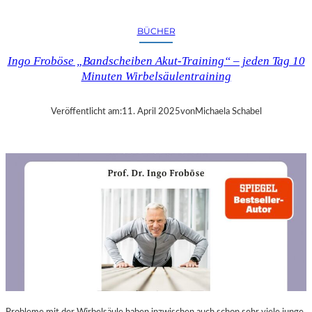
A
N
BÜCHER
D
R
Ingo Froböse „Bandscheiben Akut-Training“ – jeden Tag 10
A
Minuten Wirbelsäulentraining
S
E
L
Veröffentlicht am:
11. April 2025
von
Michaela Schabel
L
S
E
I
N
F
Ü
H
L
S
A
M
E