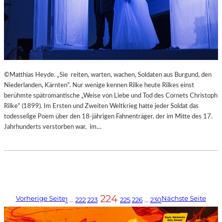
©Matthias Heyde. „Sie reiten, warten, wachen, Soldaten aus Burgund, den
Niederlanden, Kärnten“. Nur wenige kennen Rilke heute Rilkes einst
berühmte spätromantische „Weise von Liebe und Tod des Cornets Christoph
Rilke“ (1899). Im Ersten und Zweiten Weltkrieg hatte jeder Soldat das
todesselige Poem über den 18-jährigen Fahnenträger, der im Mitte des 17.
Jahrhunderts verstorben war, im…
224
Vorherige Seite
Nächste Seite
1
…
222
223
225
226
…
230