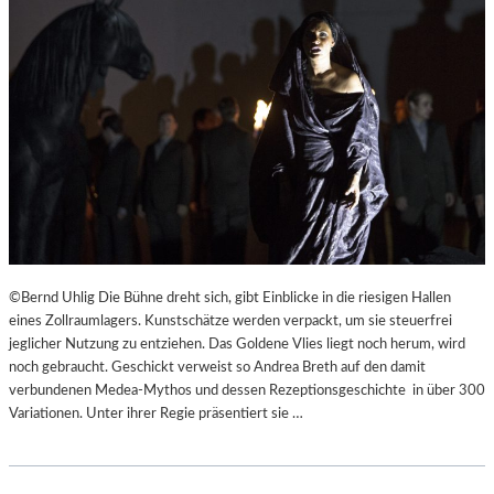
©Bernd Uhlig Die Bühne dreht sich, gibt Einblicke in die riesigen Hallen
eines Zollraumlagers. Kunstschätze werden verpackt, um sie steuerfrei
jeglicher Nutzung zu entziehen. Das Goldene Vlies liegt noch herum, wird
noch gebraucht. Geschickt verweist so Andrea Breth auf den damit
verbundenen Medea-Mythos und dessen Rezeptionsgeschichte in über 300
Variationen. Unter ihrer Regie präsentiert sie …