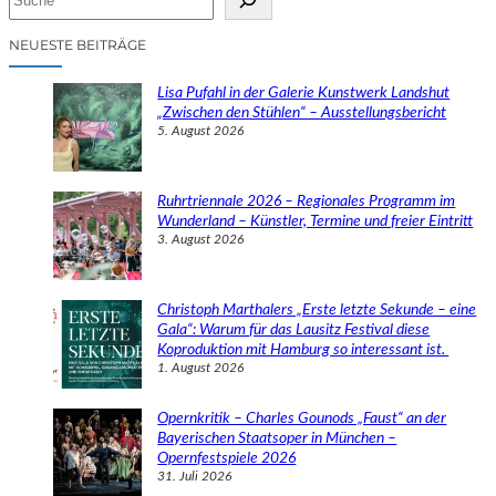
u
c
NEUESTE BEITRÄGE
h
e
Lisa Pufahl in der Galerie Kunstwerk Landshut
n
„Zwischen den Stühlen“ – Ausstellungsbericht
5. August 2026
Ruhrtriennale 2026 – Regionales Programm im
Wunderland – Künstler, Termine und freier Eintritt
3. August 2026
Christoph Marthalers „Erste letzte Sekunde – eine
Gala“: Warum für das Lausitz Festival diese
Koproduktion mit Hamburg so interessant ist.
1. August 2026
Opernkritik – Charles Gounods „Faust“ an der
Bayerischen Staatsoper in München –
Opernfestspiele 2026
31. Juli 2026