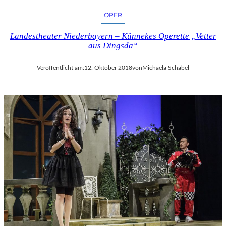
OPER
Landestheater Niederbayern – Künnekes Operette „Vetter
aus Dingsda“
Veröffentlicht am:
12. Oktober 2018
von
Michaela Schabel