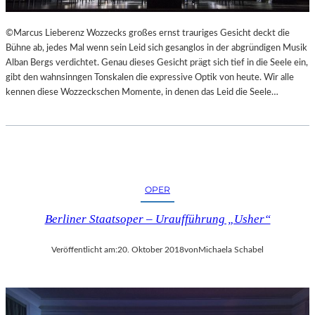
L
S
©Marcus Lieberenz Wozzecks großes ernst trauriges Gesicht deckt die
Ä
Bühne ab, jedes Mal wenn sein Leid sich gesanglos in der abgründigen Musik
U
Alban Bergs verdichtet. Genau dieses Gesicht prägt sich tief in die Seele ein,
L
gibt den wahnsinngen Tonskalen die expressive Optik von heute. Wir alle
E
kennen diese Wozzeckschen Momente, in denen das Leid die Seele…
N
T
R
A
I
N
OPER
I
N
Berliner Staatsoper – Uraufführung „Usher“
G
Veröffentlicht am:
20. Oktober 2018
von
Michaela Schabel