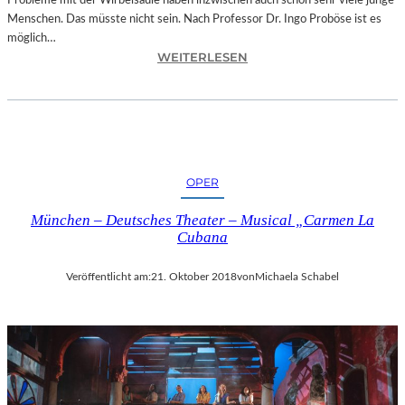
Probleme mit der Wirbelsäule haben inzwischen auch schon sehr viele junge
D
Menschen. Das müsste nicht sein. Nach Professor Dr. Ingo Proböse ist es
O
möglich…
K
:
WEITERLESEN
U
I
M
N
E
G
N
O
T
F
A
R
T
OPER
O
I
B
O
München – Deutsches Theater – Musical „Carmen La
Ö
N
Cubana
S
„
E
I
Veröffentlicht am:
21. Oktober 2018
von
Michaela Schabel
„
C
B
E
A
A
N
G
D
E
S
D
C
“