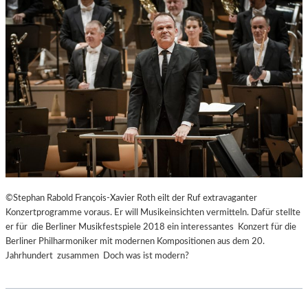
©Stephan Rabold François-Xavier Roth eilt der Ruf extravaganter
Konzertprogramme voraus. Er will Musikeinsichten vermitteln. Dafür stellte
er für die Berliner Musikfestspiele 2018 ein interessantes Konzert für die
Berliner Philharmoniker mit modernen Kompositionen aus dem 20.
Jahrhundert zusammen Doch was ist modern?