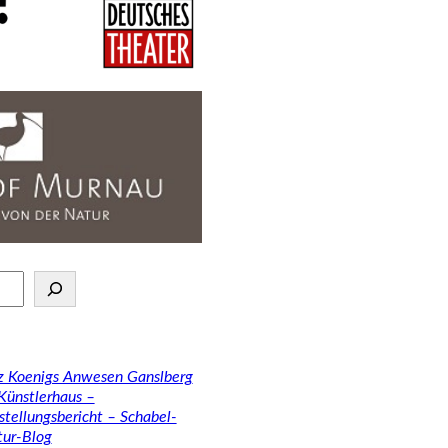
tz Koenigs Anwesen Ganslberg
 Künstlerhaus –
stellungsbericht – Schabel-
tur-Blog