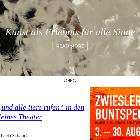
Kunst als Erlebnis für alle Sinne
READ MORE
nd alle tiere rufen“ in den
eines Theater
haela Schabel