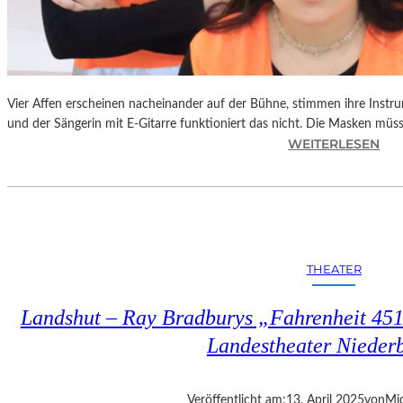
Vier Affen erscheinen nacheinander auf der Bühne, stimmen ihre Instr
und der Sängerin mit E-Gitarre funktioniert das nicht. Die Masken mü
:
WEITERLESEN
L
A
N
D
S
H
THEATER
U
T
Landshut – Ray Bradburys „Fahrenheit 451“
–
T
Landestheater Nieder
H
O
M
Veröffentlicht am:
13. April 2025
von
Mic