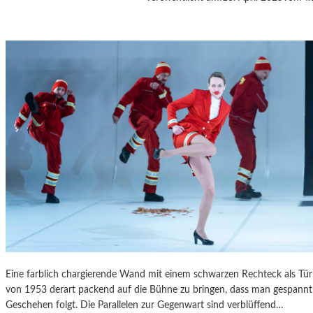
A
S
K
Ö
C
K
S
A
G
I
T
A
T
I
O
N
S
S
Eine farblich chargierende Wand mit einem schwarzen Rechteck als T
T
von 1953 derart packend auf die Bühne zu bringen, dass man gespannt 
Ü
Geschehen folgt. Die Parallelen zur Gegenwart sind verblüffend…