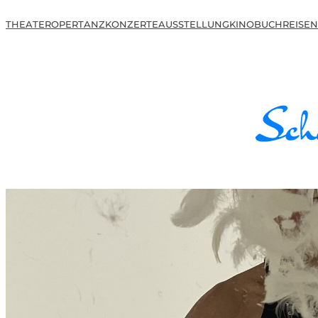
THEATER
OPER
TANZ
KONZERTE
AUSSTELLUNG
KINO
BUCH
REISEN