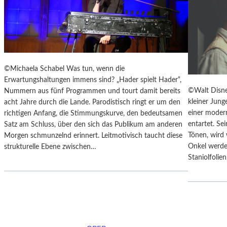
Y
“
S
I
„
N
F
D
A
E
H
N
R
L
©Michaela Schabel Was tun, wenn die
E
A
Erwartungshaltungen immens sind? „Hader spielt Hader“,
N
N
©Walt Disne
Nummern aus fünf Programmen und tourt damit bereits
H
D
kleiner Jung
acht Jahre durch die Lande. Parodistisch ringt er um den
E
S
einer modern
richtigen Anfang, die Stimmungskurve, den bedeutsamen
I
H
entartet. Se
Satz am Schluss, über den sich das Publikum am anderen
T
U
Tönen, wird
Morgen schmunzelnd erinnert. Leitmotivisch taucht diese
4
T
Onkel werde
strukturelle Ebene zwischen…
5
E
Staniolfoli
1
R
“
K
–
A
M
M
I
M
T
E