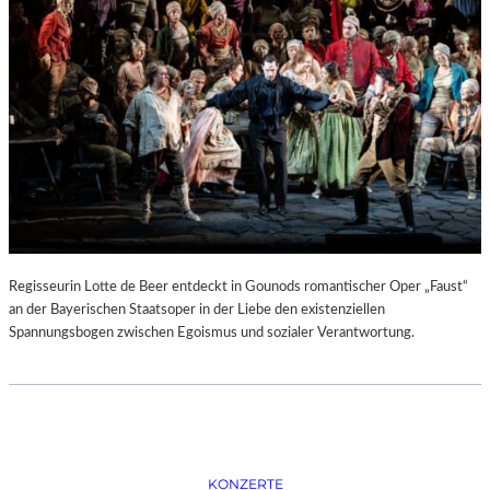
D
–
K
Ü
N
S
T
L
E
R
,
T
E
Regisseurin Lotte de Beer entdeckt in Gounods romantischer Oper „Faust“
R
an der Bayerischen Staatsoper in der Liebe den existenziellen
M
Spannungsbogen zwischen Egoismus und sozialer Verantwortung.
I
N
E
U
N
D
F
KONZERTE