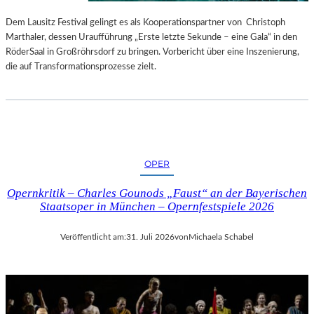
S
E
T
S
Dem Lausitz Festival gelingt es als Kooperationspartner von Christoph
E
P
Marthaler, dessen Uraufführung „Erste letzte Sekunde – eine Gala“ in den
L
R
RöderSaal in Großröhrsdorf zu bringen. Vorbericht über eine Inszenierung,
L
O
die auf Transformationsprozesse zielt.
U
G
N
R
G
A
S
M
B
M
E
I
OPER
R
M
I
W
Opernkritik – Charles Gounods „Faust“ an der Bayerischen
C
U
Staatsoper in München – Opernfestspiele 2026
H
N
T
D
Veröffentlicht am:
31. Juli 2026
von
Michaela Schabel
E
R
L
A
N