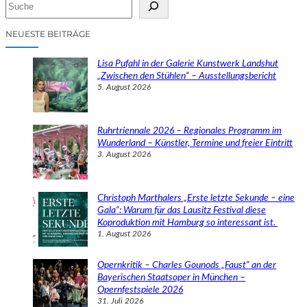
S
u
c
NEUESTE BEITRÄGE
h
e
Lisa Pufahl in der Galerie Kunstwerk Landshut
n
„Zwischen den Stühlen“ – Ausstellungsbericht
5. August 2026
Ruhrtriennale 2026 – Regionales Programm im
Wunderland – Künstler, Termine und freier Eintritt
3. August 2026
Christoph Marthalers „Erste letzte Sekunde – eine
Gala“: Warum für das Lausitz Festival diese
Koproduktion mit Hamburg so interessant ist.
1. August 2026
Opernkritik – Charles Gounods „Faust“ an der
Bayerischen Staatsoper in München –
Opernfestspiele 2026
31. Juli 2026