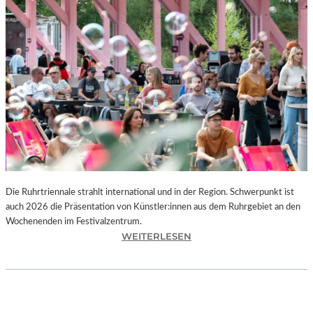
I
E
K
U
N
S
T
W
E
R
K
L
A
N
Die Ruhrtriennale strahlt international und in der Region. Schwerpunkt ist
D
auch 2026 die Präsentation von Künstler:innen aus dem Ruhrgebiet an den
S
Wochenenden im Festivalzentrum.
H
:
WEITERLESEN
U
R
T
U
„
H
Z
R
W
T