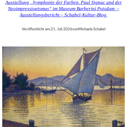
Ausstellung „Symphonie der Farben. Paul Signac und der
F
Neoimpressionismus“ im Museum Barberini Potsdam –
B
Ausstellungsbericht – Schabel-Kultur-Blog
A
U
E
Veröffentlicht am:
21. Juli 2026
von
Michaela Schabel
R
„
A
L
L
E
R
R
E
C
H
T
E
B
E
R