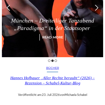
München – Dreiteiliger Tanzabend
„Paradigma“ in der Staatsoper
READ MORE
BÜCHER
Hannes Hofbauer „Aller Rechte beraubt“ (2026) –
Rezension – Schabel-Kultur-Blog
Veröffentlicht am:
23. Juli 2026
von
Michaela Schabel