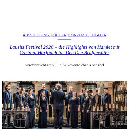
AUSSTELLUNG
, 
BÜCHER
, 
KONZERTE
, 
THEATER
Lausitz Festival 2026 – die Highlights von Hamlet mit
Corinna Harfouch bis Dee Dee Bridgewater
Veröffentlicht am:
9. Juni 2026
von
Michaela Schabel