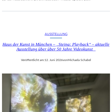
S
I
G
N
A
C
AUSSTELLUNG
U
N
Haus der Kunst in München – „Steina: Playback“ – aktuelle
D
Ausstellung über über 50 Jahre Videokunst
D
E
Veröffentlicht am:
12. Juni 2026
von
Michaela Schabel
R
N
E
O
I
M
P
R
E
S