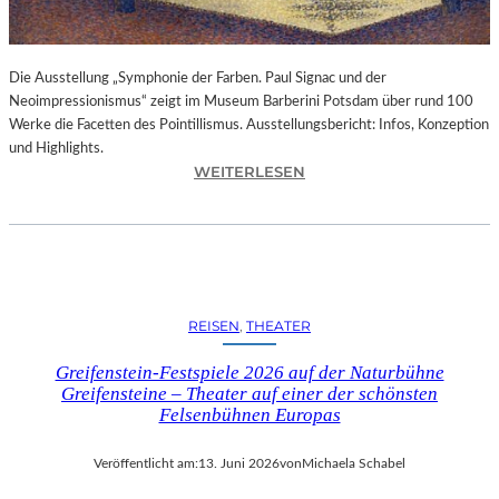
A
U
B
Die Ausstellung „Symphonie der Farben. Paul Signac und der
T
Neoimpressionismus“ zeigt im Museum Barberini Potsdam über rund 100
“
Werke die Facetten des Pointillismus. Ausstellungsbericht: Infos, Konzeption
(
und Highlights.
2
:
WEITERLESEN
0
A
2
U
6
S
)
S
–
T
R
E
E
REISEN
, 
THEATER
L
Z
L
E
Greifenstein-Festspiele 2026 auf der Naturbühne
U
N
Greifensteine – Theater auf einer der schönsten
N
S
Felsenbühnen Europas
G
I
„
O
Veröffentlicht am:
13. Juni 2026
von
Michaela Schabel
S
N
Y