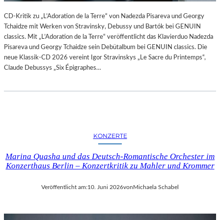
L
U
CD-Kritik zu „L’Adoration de la Terre“ von Nadezda Pisareva und Georgy
N
Tchaidze mit Werken von Stravinsky, Debussy und Bartók bei GENUIN
G
classics. Mit „L’Adoration de la Terre“ veröffentlicht das Klavierduo Nadezda
S
Pisareva und Georgy Tchaidze sein Debütalbum bei GENUIN classics. Die
B
neue Klassik-CD 2026 vereint Igor Stravinskys „Le Sacre du Printemps“,
E
Claude Debussys „Six Épigraphes…
R
I
C
H
T
–
KONZERTE
S
C
Marina Quasha und das Deutsch-Romantische Orchester im
H
Konzerthaus Berlin – Konzertkritik zu Mahler und Krommer
A
B
Veröffentlicht am:
10. Juni 2026
von
Michaela Schabel
E
L
-