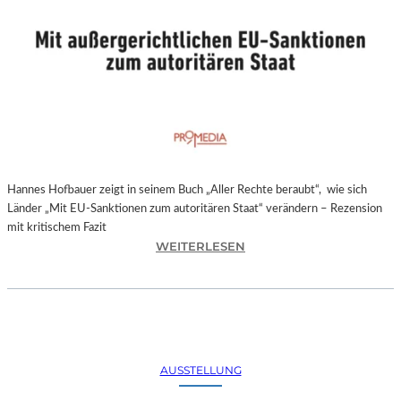
Hannes Hofbauer zeigt in seinem Buch „Aller Rechte beraubt“, wie sich
Länder „Mit EU-Sanktionen zum autoritären Staat“ verändern – Rezension
mit kritischem Fazit
:
WEITERLESEN
H
A
N
N
E
S
AUSSTELLUNG
H
O