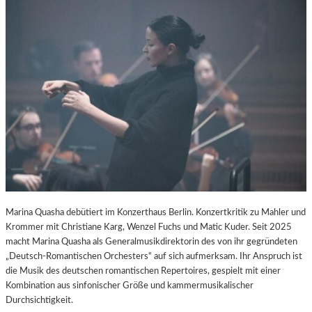
K
U
L
T
U
R
-
B
L
O
G
Marina Quasha debütiert im Konzerthaus Berlin. Konzertkritik zu Mahler und
Krommer mit Christiane Karg, Wenzel Fuchs und Matic Kuder. Seit 2025
macht Marina Quasha als Generalmusikdirektorin des von ihr gegründeten
„Deutsch-Romantischen Orchesters“ auf sich aufmerksam. Ihr Anspruch ist
die Musik des deutschen romantischen Repertoires, gespielt mit einer
Kombination aus sinfonischer Größe und kammermusikalischer
Durchsichtigkeit.