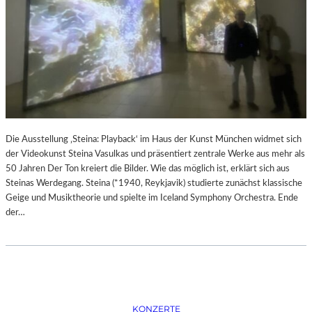
S
I
O
N
I
S
M
U
S
“
Die Ausstellung ‚Steina: Playback‘ im Haus der Kunst München widmet sich
I
der Videokunst Steina Vasulkas und präsentiert zentrale Werke aus mehr als
M
50 Jahren Der Ton kreiert die Bilder. Wie das möglich ist, erklärt sich aus
M
Steinas Werdegang. Steina (*1940, Reykjavik) studierte zunächst klassische
U
Geige und Musiktheorie und spielte im Iceland Symphony Orchestra. Ende
S
der…
E
U
M
B
A
R
KONZERTE
B