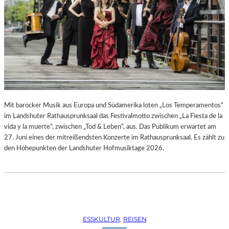
R
R
E
C
H
T
E
B
E
R
A
Mit barocker Musik aus Europa und Südamerika loten „Los Temperamentos“
U
im Landshuter Rathausprunksaal das Festivalmotto zwischen „La Fiesta de la
B
vida y la muerte“, zwischen „Tod & Leben“, aus. Das Publikum erwartet am
T
27. Juni eines der mitreißendsten Konzerte im Rathausprunksaal. Es zählt zu
“
den Höhepunkten der Landshuter Hofmusiktage 2026.
(
2
0
2
6
)
ESSKULTUR
, 
REISEN
–