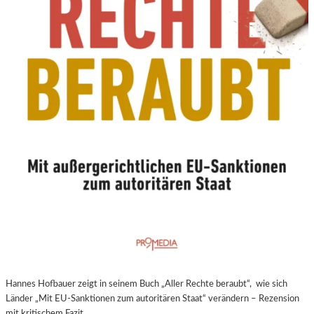
N
E
U
E
R
E
X
P
E
R
I
M
E
N
T
E
L
L
E
Hannes Hofbauer zeigt in seinem Buch „Aller Rechte beraubt“, wie sich
R
Länder „Mit EU-Sanktionen zum autoritären Staat“ verändern – Rezension
F
mit kritischem Fazit