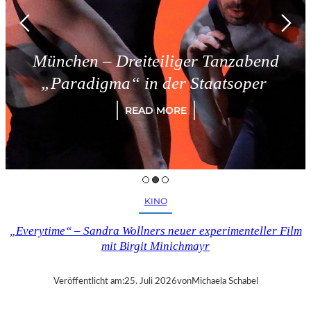
München – Dreiteiliger Tanzabend
„Paradigma“ in der Staatsoper
READ MORE
KINO
„Everytime“ – Sandra Wollners neuer experimenteller Film
mit Birgit Minichmayr
Veröffentlicht am:
25. Juli 2026
von
Michaela Schabel