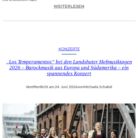
I
:
WEITERLESEN
L
H
M
A
M
N
I
N
T
E
B
S
I
KONZERTE
H
R
O
G
„Los Temperamentos“ bei den Landshuter Hofmusiktagen
F
I
2026 – Barockmusik aus Europa und Südamerika – ein
B
spannendes Konzert
T
A
M
U
I
Veröffentlicht am:
24. Juni 2026
von
Michaela Schabel
E
N
R
I
„
C
A
H
L
M
L
A
E
Y
R