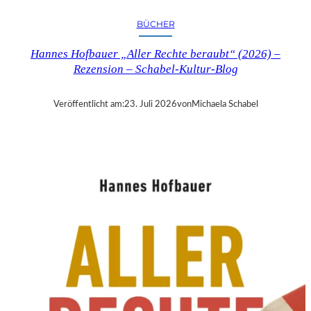
R
Y
BÜCHER
T
I
Hannes Hofbauer „Aller Rechte beraubt“ (2026) –
M
Rezension – Schabel-Kultur-Blog
E
“
–
Veröffentlicht am:
23. Juli 2026
von
Michaela Schabel
S
A
N
D
R
A
W
O
L
L
N
E
R
S