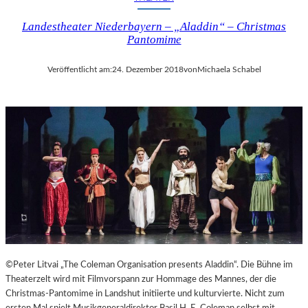
I
Landestheater Niederbayern – „Aladdin“ – Christmas
N
Pantomime
A
“
–
Veröffentlicht am:
24. Dezember 2018
von
Michaela Schabel
S
P
A
N
N
E
N
D
I
N
S
Z
E
©Peter Litvai „The Coleman Organisation presents Aladdin“. Die Bühne im
N
Theaterzelt wird mit Filmvorspann zur Hommage des Mannes, der die
I
Christmas-Pantomime in Landshut initiierte und kulturvierte. Nicht zum
E
ersten Mal spielt Musikgeneraldirektor Basil H. E. Coleman selbst mit.