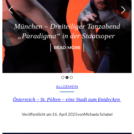
hen – Dreiteiliger Tanzabend
T
aradigma“ in der Staatsoper
READ MORE
ALLGEMEIN
Österreich – St. Pölten – eine Stadt zum Entdecken
Veröffentlicht am:
16. April 2025
von
Michaela Schabel