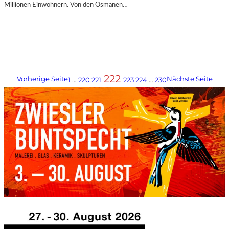
Millionen Einwohnern. Von den Osmanen…
222
Vorherige Seite
Nächste Seite
1
…
220
221
223
224
…
230