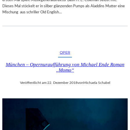
R
Dieses Mal stöckelt er in silber glänzenden Pumps als Aladdins Mutter eine
T
Mischung aus schriller Old English…
Z
U
R
E
R
Ö
F
OPER
F
N
München – Opernuraufführung von Michael Ende Roman
„Momo“
U
N
G
Veröffentlicht am:
22. Dezember 2018
von
Michaela Schabel
D
E
R
S
A
L
Z