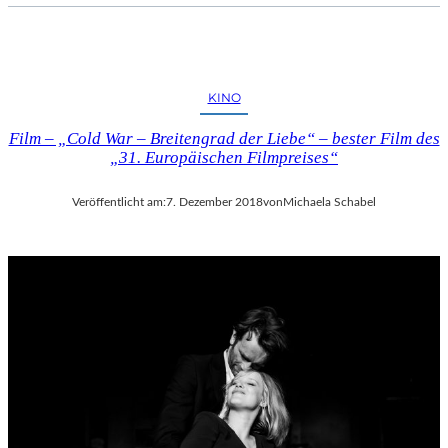
KINO
Film – „Cold War – Breitengrad der Liebe“ – bester Film des
„31. Europäischen Filmpreises“
Veröffentlicht am:
7. Dezember 2018
von
Michaela Schabel