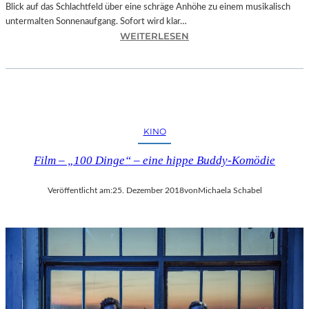
Blick auf das Schlachtfeld über eine schräge Anhöhe zu einem musikalisch
untermalten Sonnenaufgang. Sofort wird klar…
:
WEITERLESEN
S
A
L
Z
B
U
KINO
R
G
Film – „100 Dinge“ – eine hippe Buddy-Komödie
–
M
Veröffentlicht am:
25. Dezember 2018
von
Michaela Schabel
O
D
E
S
T
M
U
S