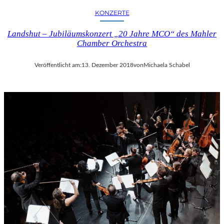
KONZERTE
Landshut – Jubiläumskonzert „20 Jahre MCO“ des Mahler
Chamber Orchestra
Veröffentlicht am:
13. Dezember 2018
von
Michaela Schabel