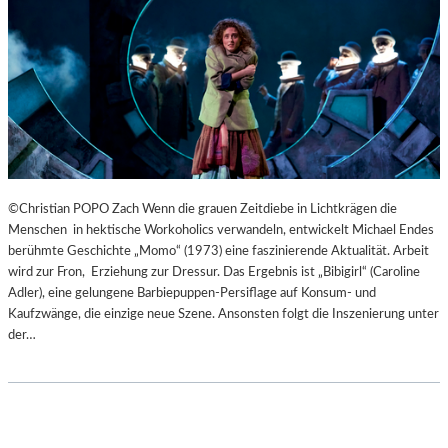
B
U
R
G
E
R
O
S
T
E
©Christian POPO Zach Wenn die grauen Zeitdiebe in Lichtkrägen die
R
Menschen in hektische Workoholics verwandeln, entwickelt Michael Endes
F
berühmte Geschichte „Momo“ (1973) eine faszinierende Aktualität. Arbeit
E
wird zur Fron, Erziehung zur Dressur. Das Ergebnis ist „Bibigirl“ (Caroline
S
Adler), eine gelungene Barbiepuppen-Persiflage auf Konsum- und
T
Kaufzwänge, die einzige neue Szene. Ansonsten folgt die Inszenierung unter
S
der…
P
I
E
L
E