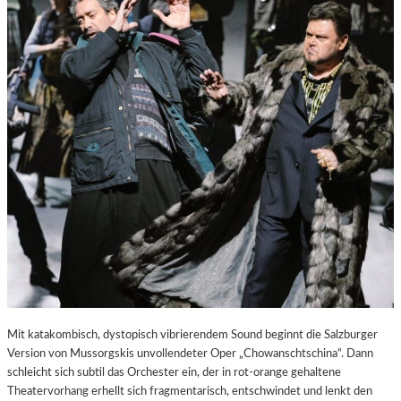
E
S
T
A
D
T
Z
U
M
E
N
T
D
E
C
K
E
N
Mit katakombisch, dystopisch vibrierendem Sound beginnt die Salzburger
Version von Mussorgskis unvollendeter Oper „Chowanschtschina“. Dann
schleicht sich subtil das Orchester ein, der in rot-orange gehaltene
Theatervorhang erhellt sich fragmentarisch, entschwindet und lenkt den