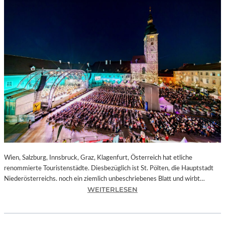
Wien, Salzburg, Innsbruck, Graz, Klagenfurt, Österreich hat etliche
renommierte Touristenstädte. Diesbezüglich ist St. Pölten, die Hauptstadt
Niederösterreichs. noch ein ziemlich unbeschriebenes Blatt und wirbt…
:
WEITERLESEN
Ö
S
T