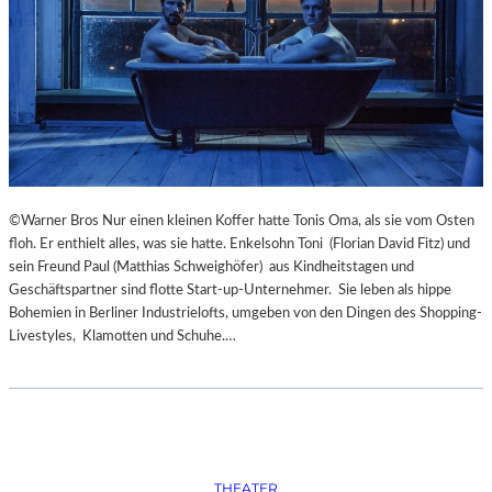
S
O
R
G
S
K
I
S
„
C
©Warner Bros Nur einen kleinen Koffer hatte Tonis Oma, als sie vom Osten
H
floh. Er enthielt alles, was sie hatte. Enkelsohn Toni (Florian David Fitz) und
O
sein Freund Paul (Matthias Schweighöfer) aus Kindheitstagen und
W
Geschäftspartner sind flotte Start-up-Unternehmer. Sie leben als hippe
A
Bohemien in Berliner Industrielofts, umgeben von den Dingen des Shopping-
N
Livestyles, Klamotten und Schuhe.…
S
C
H
T
S
C
H
THEATER