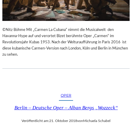
E
S
S
I
N
©Nitz Böhme Mit „Carmen La Cubana“ nimmt die Musicalwelt den
N
Havanna-Hype auf und verortet Bizet berühmte Oper „Carmen“ im
E
Revolutionsjahr Kubas 1953. Nach der Welturaufführung in Paris 2016 ist
N
diese kubanische Carmen-Version nach London, Köln und Berlin in München
I
zu sehen.
M
S
E
N
I
O
R
OPER
E
N
Berlin – Deutsche Oper – Alban Bergs „Wozzeck“
A
L
Veröffentlicht am:
21. Oktober 2018
von
Michaela Schabel
T
E