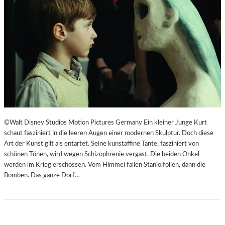
F
N
Ü
S
H
Z
L
E
S
N
A
I
M
E
E
R
D
T
O
I
K
M
©Walt Disney Studios Motion Pictures Germany Ein kleiner Junge Kurt
U
L
schaut fasziniert in die leeren Augen einer modernen Skulptur. Doch diese
M
A
Art der Kunst gilt als entartet. Seine kunstaffine Tante, fasziniert von
E
N
schönen Tönen, wird wegen Schizophrenie vergast. Die beiden Onkel
N
D
werden im Krieg erschossen. Vom Himmel fallen Staniolfolien, dann die
T
E
Bomben. Das ganze Dorf…
A
S
T
T
I
H
O
E
N
A