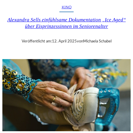
H
KINO
U
T
Alexandra Sells einfühlsame Dokumentation „Ice Aged“
–
über Eisprinzessinnen im Seniorenalter
R
A
Y
Veröffentlicht am:
12. April 2025
von
Michaela Schabel
B
R
A
D
B
U
R
Y
S
„
F
A
H
R