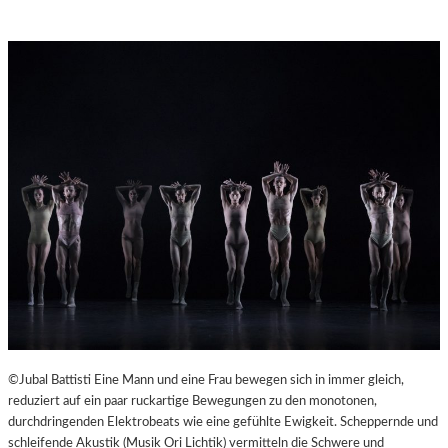
©Jubal Battisti Eine Mann und eine Frau bewegen sich in immer gleich,
reduziert auf ein paar ruckartige Bewegungen zu den monotonen,
durchdringenden Elektrobeats wie eine gefühlte Ewigkeit. Scheppernde und
schleifende Akustik (Musik Ori Lichtik) vermitteln die Schwere und