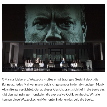
R
©Marcus Lieberenz Wozzecks großes ernst trauriges Gesicht deckt die
Bühne ab, jedes Mal wenn sein Leid sich gesanglos in der abgründigen Musik
Alban Bergs verdichtet. Genau dieses Gesicht prägt sich tief in die Seele ein,
gibt den wahnsinngen Tonskalen die expressive Optik von heute. Wir alle
kennen diese Wozzeckschen Momente, in denen das Leid die Seele…