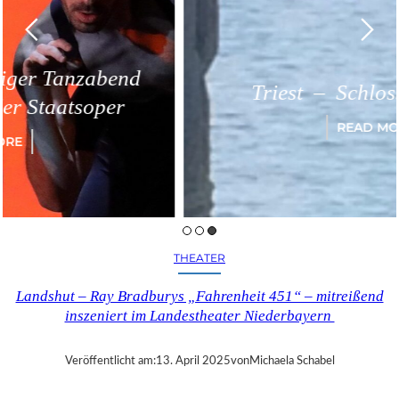
Triest – Schloss Miramare
READ MORE
THEATER
Landshut – Ray Bradburys „Fahrenheit 451“ – mitreißend
inszeniert im Landestheater Niederbayern
Veröffentlicht am:
13. April 2025
von
Michaela Schabel