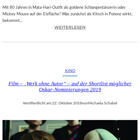
E
N
Mit 80 Jahren in Mata-Hari-Outfit als goldene Schlangentänzerin oder
H
Mickey Mouse auf der Eisfläche? Was zunächst als Kitsch in Potenz wirkt,
E
bekommt…
:
I
WEITERLESEN
A
T
L
4
E
5
X
1
A
“
N
–
KINO
D
M
R
I
Film – „Werk ohne Autor“ – auf der Shortlist möglicher
A
T
Oskar-Nominierungen 2019
S
R
E
E
Veröffentlicht am:
22. Oktober 2018
von
Michaela Schabel
L
I
L
SS
S
E
E
N
I
D
N
I