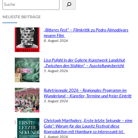
S
u
c
NEUESTE BEITRÄGE
h
e
„Bitteres Fest“ – Filmkritik zu Pedro Almodóvars
n
neuem Film
8. August 2026
Lisa Pufahl in der Galerie Kunstwerk Landshut
„Zwischen den Stühlen“ – Ausstellungsbericht
5. August 2026
Ruhrtriennale 2026 – Regionales Programm im
Wunderland – Künstler, Termine und freier Eintritt
3. August 2026
Christoph Marthalers „Erste letzte Sekunde – eine
Gala“: Warum für das Lausitz Festival diese
Koproduktion mit Hamburg so interessant ist.
1. August 2026