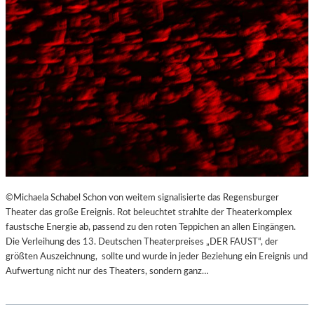
©Michaela Schabel Schon von weitem signalisierte das Regensburger
Theater das große Ereignis. Rot beleuchtet strahlte der Theaterkomplex
faustsche Energie ab, passend zu den roten Teppichen an allen Eingängen.
Die Verleihung des 13. Deutschen Theaterpreises „DER FAUST“, der
größten Auszeichnung, sollte und wurde in jeder Beziehung ein Ereignis und
Aufwertung nicht nur des Theaters, sondern ganz…