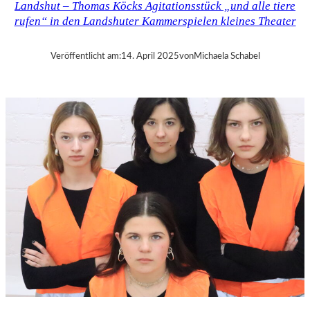
Landshut – Thomas Köcks Agitationsstück „und alle tiere
–
rufen“ in den Landshuter Kammerspielen kleines Theater
M
O
D
Veröffentlicht am:
14. April 2025
von
Michaela Schabel
E
S
T
M
U
S
S
O
R
G
S
K
I
S
„
C
H