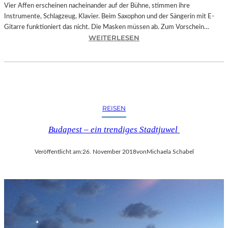
O
Vier Affen erscheinen nacheinander auf der Bühne, stimmen ihre
W
Instrumente, Schlagzeug, Klavier. Beim Saxophon und der Sängerin mit E-
A
Gitarre funktioniert das nicht. Die Masken müssen ab. Zum Vorschein…
N
:
WEITERLESEN
S
L
C
A
H
N
T
D
S
S
C
H
REISEN
H
U
I
T
Budapest – ein trendiges Stadtjuwel
N
–
A
T
Veröffentlicht am:
26. November 2018
von
Michaela Schabel
“
H
–
O
S
M
P
A
A
S
N
K
N
Ö