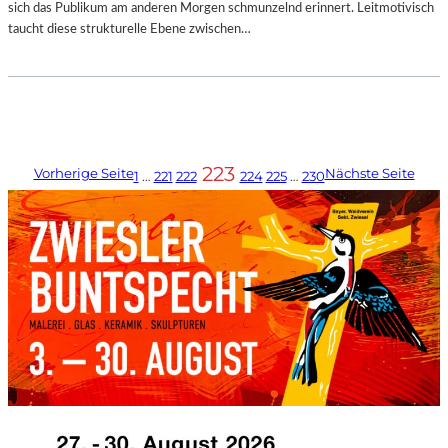
sich das Publikum am anderen Morgen schmunzelnd erinnert. Leitmotivisch
taucht diese strukturelle Ebene zwischen…
223
Vorherige Seite
Nächste Seite
1
…
221
222
224
225
…
230