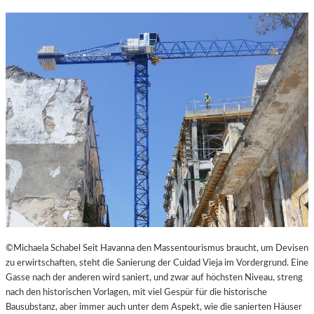
N
K
L
E
I
N
E
S
T
H
E
A
T
E
R
©Michaela Schabel Seit Havanna den Massentourismus braucht, um Devisen
zu erwirtschaften, steht die Sanierung der Cuidad Vieja im Vordergrund. Eine
Gasse nach der anderen wird saniert, und zwar auf höchsten Niveau, streng
nach den historischen Vorlagen, mit viel Gespür für die historische
Bausubstanz, aber immer auch unter dem Aspekt, wie die sanierten Häuser