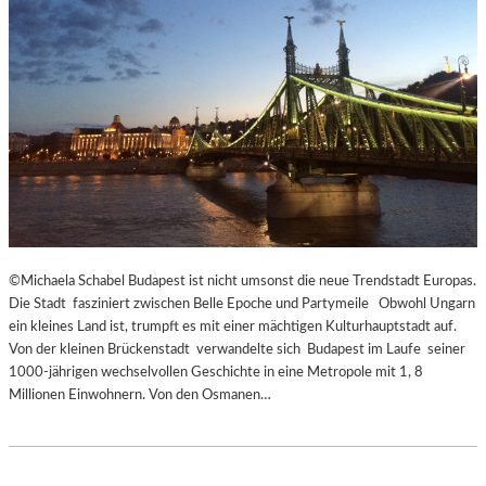
E
C
N
K
D
S
I
A
N
G
S
I
Z
T
E
A
N
T
I
I
E
O
R
N
T
S
©Michaela Schabel Budapest ist nicht umsonst die neue Trendstadt Europas.
Z
S
Die Stadt fasziniert zwischen Belle Epoche und Partymeile Obwohl Ungarn
U
T
ein kleines Land ist, trumpft es mit einer mächtigen Kulturhauptstadt auf.
R
Ü
Von der kleinen Brückenstadt verwandelte sich Budapest im Laufe seiner
E
C
1000-jährigen wechselvollen Geschichte in eine Metropole mit 1, 8
R
K
Millionen Einwohnern. Von den Osmanen…
Ö
„
F
U
F
N
N
D