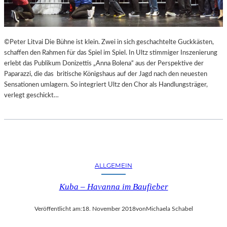
F
A
E
N
S
D
T
S
©Peter Litvai Die Bühne ist klein. Zwei in sich geschachtelte Guckkästen,
S
H
schaffen den Rahmen für das Spiel im Spiel. In Ultz stimmiger Inszenierung
P
U
erlebt das Publikum Donizettis „Anna Bolena“ aus der Perspektive der
I
T
Paparazzi, die das britische Königshaus auf der Jagd nach den neuesten
E
E
Sensationen umlagern. So integriert Ultz den Chor als Handlungsträger,
L
R
verlegt geschickt…
E
K
A
M
M
E
R
S
ALLGEMEIN
P
Kuba – Havanna im Baufieber
I
E
L
Veröffentlicht am:
18. November 2018
von
Michaela Schabel
E