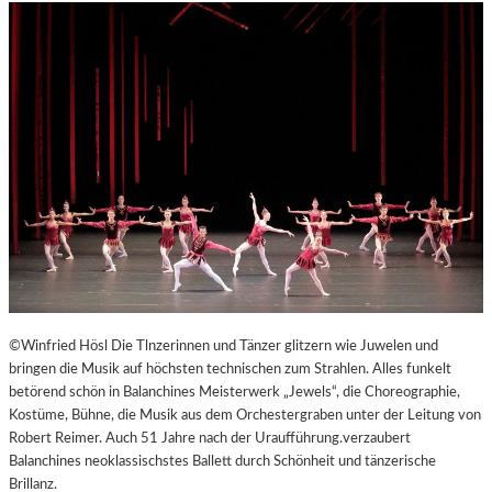
©Winfried Hösl Die Tlnzerinnen und Tänzer glitzern wie Juwelen und
bringen die Musik auf höchsten technischen zum Strahlen. Alles funkelt
betörend schön in Balanchines Meisterwerk „Jewels“, die Choreographie,
Kostüme, Bühne, die Musik aus dem Orchestergraben unter der Leitung von
Robert Reimer. Auch 51 Jahre nach der Uraufführung.verzaubert
Balanchines neoklassischstes Ballett durch Schönheit und tänzerische
Brillanz.